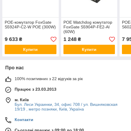
POE-комутатор FoxGate
POE Watchdog комутатор
POE-
S5924P-C2-W POE (300W)
FoxGate S5904P-FE2-AI
S602
(60W)
9 633
1 248
7 9
₴
₴
Купити
Купити
Про нас
100% позитивних з 22 відгуків за рік
Працює з 23.03.2013
м. Київ
Бул. Леси Украинки, 34, офис 708 / ул. Вишняковская
19/19 , метро позняки, Київ, Україна
Контакти
Сьогодні працює з 09:00 до 18:00