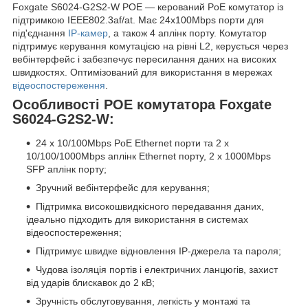
Foxgate S6024-G2S2-W POE — керований PoE комутатор із
підтримкою IEEE802.3af/at. Має 24x100Mbps порти для
під'єднання
IP-камер
, а також 4 аплінк порту. Комутатор
підтримує керування комутацією на рівні L2, керується через
вебінтерфейс і забезпечує пересилання даних на високих
швидкостях. Оптимізований для використання в мережах
відеоспостереження
.
Особливості POE комутатора Foxgate
S6024-G2S2-W:
24 x 10/100Mbps PoE Ethernet порти та 2 x
10/100/1000Mbps аплінк Ethernet порту, 2 x 1000Mbps
SFP аплінк порту;
Зручний вебінтерфейс для керування;
Підтримка високошвидкісного передавання даних,
ідеально підходить для використання в системах
відеоспостереження;
Підтримує швидке відновлення IP-джерела та пароля;
Чудова ізоляція портів і електричних ланцюгів, захист
від ударів блискавок до 2 кВ;
Зручність обслуговування, легкість у монтажі та