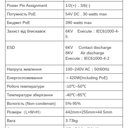
Power Pin Assignment
1/2(+)，3/6(-)
Потужність PoE
54V DC , 30 watts max
Бюджет PoE
390 watts max
Захист від блискавок
6KV Execute：IEC61000-4-
5
ESD
6KV Contact discharge
8KV Air discharge
Execute：IEC61000-4-2
Напруга живлення
100~240V AC；50/60Hz
Енергоспоживання
＜420W(Including PoE)
Робочі температури
-10℃~50℃
Температури зберігання
-40℃~85℃
Вологість (Non-condensin)
5%-95%
Розміри（L×W×H）
442mm×255mm×44.5mm
Вага
3.73kg