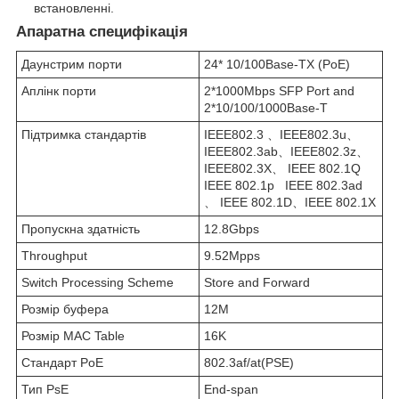
встановленні.
Апаратна специфікація
Даунстрим порти
24* 10/100Base-TX (PoE)
Аплінк порти
2*1000Mbps SFP Port and
2*10/100/1000Base-T
Підтримка стандартів
IEEE802.3 、IEEE802.3u、
IEEE802.3ab、IEEE802.3z、
IEEE802.3X、 IEEE 802.1Q
IEEE 802.1p IEEE 802.3ad
、 IEEE 802.1D、IEEE 802.1X
Пропускна здатність
12.8Gbps
Throughput
9.52Mpps
Switch Processing Scheme
Store and Forward
Розмір буфера
12M
Розмір MAC Table
16K
Стандарт PoE
802.3af/at(PSE)
Тип PsE
End-span