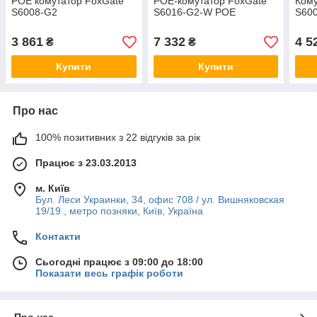
РОЕ комутатор FoxGate
POE-комутатор FoxGate
Кому
S6008-G2
S6016-G2-W POE
S60
3 861
7 332
4 5
₴
₴
Купити
Купити
Про нас
100% позитивних з 22 відгуків за рік
Працює з 23.03.2013
м. Київ
Бул. Леси Украинки, 34, офис 708 / ул. Вишняковская
19/19 , метро позняки, Київ, Україна
Контакти
Сьогодні працює з 09:00 до 18:00
Показати весь графік роботи