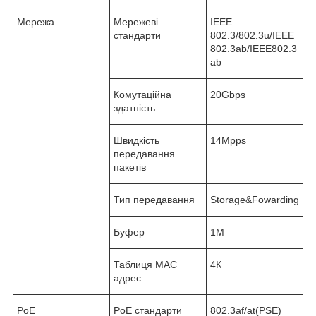
Мережа
Мережеві
IEEE
стандарти
802.3/802.3u/IEEE
802.3ab/IEEE802.3
ab
Комутаційна
20Gbps
здатність
Швидкість
14Mpps
передавання
пакетів
Тип передавання
Storage&Fowarding
Буфер
1М
Таблиця МАС
4К
адрес
PoE
PoE стандарти
802.3af/at(PSE)