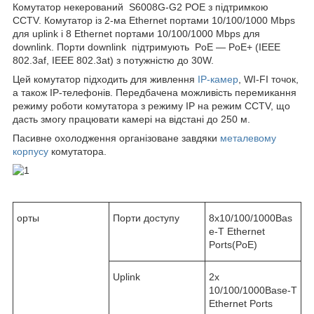
Комутатор некерований S6008G-G2 POE з підтримкою
CCTV. Комутатор із 2-ма Ethernet портами 10/100/1000 Mbps
для uplink і 8 Ethernet портами 10/100/1000 Mbps для
downlink. Порти downlink підтримують PoE — PoE+ (IEEE
802.3af, IEEE 802.3at) з потужністю до 30W.
Цей комутатор підходить для живлення
IP-камер
, WI-FI точок,
а також IP-телефонів. Передбачена можливість перемикання
режиму роботи комутатора з режиму IP на режим CCTV, що
дасть змогу працювати камері на відстані до 250 м.
Пасивне охолодження організоване завдяки
металевому
корпусу
комутатора.
орты
Порти доступу
8x10/100/1000Bas
e-T Ethernet
Ports(PoE)
Uplink
2x
10/100/1000Base-T
Ethernet Ports