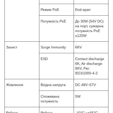
Режим PoE
End-span
Потужність PoE
До 30W (54V DC)
на порт, сумарна
потужність PoE
≤120W
Захист
Surge Immunity
6KV
ESD
Contact discharge
6K, Air discharge
8KV, Per:
IEC61000-4-2
Живлення
Вхідна напруга
DC 48V~57V
Споживана
5W
потужність
Робоче
Робоча
-10°C ~+45°C