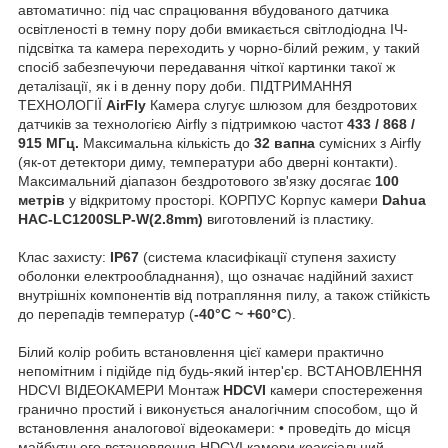
автоматично: під час спрацювання вбудованого датчика
освітленості в темну пору доби вмикається світлодіодна ІЧ-
підсвітка та камера переходить у чорно-білий режим, у такий
спосіб забезпечуючи передавання чіткої картинки такої ж
деталізації, як і в денну пору доби. ПІДТРИМАННЯ
ТЕХНОЛОГІЇ
AirFly
Камера слугує шлюзом для бездротових
датчиків за технологією Airfly з підтримкою частот
433 / 868 /
915 МГц.
Максимальна кількість до
32 вапна
сумісних з Airfly
(як-от детектори диму, температури або дверні контакти).
Максимальний діапазон бездротового зв'язку досягає
100
метрів
у відкритому просторі. КОРПУС Корпус камери
Dahua
HAC-LC1200SLP-W(2.8mm)
виготовлений із пластику.
Клас захисту:
IP67
(система класифікації ступеня захисту
оболонки електрообладнання), що означає надійний захист
внутрішніх компонентів від потрапляння пилу, а також стійкість
до перепадів температур (
-40°C ~ +60°C
).
Білий колір робить встановлення цієї камери практично
непомітним і підійде під будь-який інтер'єр. ВСТАНОВЛЕННЯ
HDCVI ВІДЕОКАМЕРИ Монтаж
HDCVI
камери спостереження
гранично простий і виконується аналогічним способом, що й
встановлення аналогової відеокамери: • проведіть до місця
майбутнього встановлення HDCVI камери коаксіальний