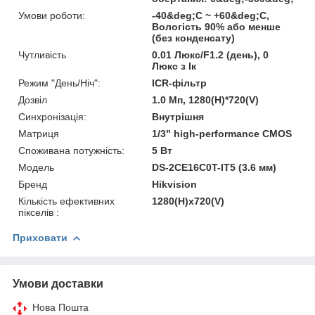
Умови роботи:
-40&deg;C ~ +60&deg;C,
Вологість 90% або менше
(без конденсату)
Чутливість
0.01 Люкс/F1.2 (день), 0
Люкс з Ік
Режим "День/Ніч":
ICR-фільтр
Дозвіл
1.0 Мп, 1280(H)*720(V)
Синхронізація:
Внутрішня
Матриця
1/3" high-performance CMOS
Споживана потужність:
5 Вт
Модель
DS-2CE16C0T-IT5 (3.6 мм)
Бренд
Hikvision
Кількість ефективних
1280(H)х720(V)
пікселів :
Приховати
Умови доставки
Нова Пошта