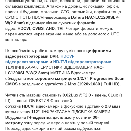
банківські установи, заводи, елеватори, фабрики, логістичні та
складські комплекси. А також на дрібніших локаціях: офіси,
приватні будинки, магазини, СТО, автомийки, паркінги тощо.
СУМІСНІСТЬ HDCVI-відеокамера
Dahua HAC-LC1200SLP-
W(2.8mm)
підтримує кілька сучасних форматів
відео:
HDCVI
,
CVBS
,
AHD
,
TVI
. Чотири формати можуть
перемикатися через екранне меню або за допомогою UTC
контролера.
Ця особливість робить камеру сумісною з
цифровими
відеореєстраторами DVR
,
HDCVI-
відеореєстраторами
и
HD-TVI відеореєстраторами
.
ТЕХНІЧНІ ХАРАКТЕРИСТИКИ ВІДЕОКАМЕРИ
HAC-
LC1200SLP-W(2.8mm)
МАТРИЦА Відеокамера
обладнана
кольоровою матрицею 1/2.7" Progressive Scan
CMOS
з роздільною здатністю
2 Mpx (1920х1080 | Full HD)
.
Чутливість матриці становить
0.02Lux
@F2.0 - вдень,
0Lux
(з
ІЧ) — вночі. ОБ'ЄКТИВ Фіксований
об'єктив
HDCVI
відеокамери з фокусною відстанню
2.8 мм
і
кутом огляду
112°
. ІНФРАКРАСНА ПІДСВІТКА КАМЕРИ
Вбудована
ІЧ-підсвітка
дасть змогу освітити
30-
метрову
зону перед камерою навіть у повній темряві.
Перехід відеокамери в нічний режим відбувається