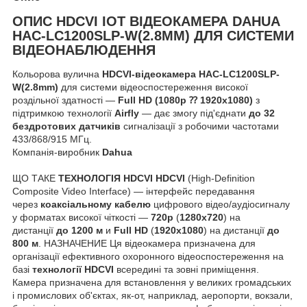
ОПИС
HDCVI IOT ВІДЕОКАМЕРА DAHUA
HAC-LC1200SLP-W(2.8MM) ДЛЯ СИСТЕМИ
ВІДЕОНАБЛЮДЕННЯ
Кольорова вулична
HDCVI-відеокамера HAC-LC1200SLP-
W(2.8mm)
для системи відеоспостереження високої
роздільної здатності —
Full HD (1080p ⁇ 1920х1080)
з
підтримкою технології
Airfly
— дає змогу під'єднати
до 32
бездротових датчиків
сигналізації з робочими частотами
433/868/915 МГц.
Компанія-виробник
Dahua
ЩО ТАКЕ
ТЕХНОЛОГІЯ HDCVI
HDCVI
(High-Definition
Composite Video Interface) — інтерфейс передавання
через
коаксіальному кабелю
цифрового відео/аудіосигналу
у форматах високої чіткості —
720p
(
1280x720
) на
дистанції
до 1200 м
и
Full HD
(
1920х1080
) на дистанції
до
800 м
. НАЗНАЧЕНИЕ Ця відеокамера призначена для
організації ефективного охоронного відеоспостереження на
базі
технології HDCVI
всередині та зовні приміщення.
Камера призначена для встановлення у великих громадських
і промислових об'єктах, як-от, наприклад, аеропорти, вокзали,