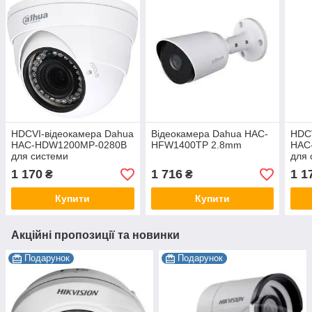
HDCVI-відеокамера Dahua
Відеокамера Dahua HAC-
HDCV
HAC-HDW1200MP-0280B
HFW1400TP 2.8mm
HAC
для системи
для 
відеоспостереження
віде
1 170
1 716
1 1
₴
₴
Купити
Купити
Акційні пропозиції та новинки
Подарунок
Подарунок