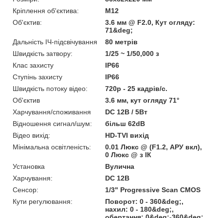
Кріплення об'єктива:
М12
Об'єктив:
3.6 мм @ F2.0, Кут огляду:
71&deg;
Дальність ІЧ-підсвічування
80 метрів
Швидкість затвору:
1/25 ~ 1/50,000 з
Клас захисту
IP66
Ступінь захисту
IP66
Швидкість потоку відео:
720p - 25 кадрів/с.
Об'єктив
3.6 мм, кут огляду 71°
Харчування/споживання
DC 12В / 5Вт
Відношення сигнал/шум:
більш 62dB
Відео вихід:
HD-TVI вихід
Мінімальна освітленість:
0.01 Люкс @ (F1.2, АРУ вкл),
0 Люкс @ з ІК
Установка
Вулична
Харчування:
DC 12В
Сенсор:
1/3" Progressive Scan CMOS
Кути регулювання:
Поворот: 0 - 360&deg;,
нахил: 0 - 180&deg;,
обертання: 0&deg;-360&deg;