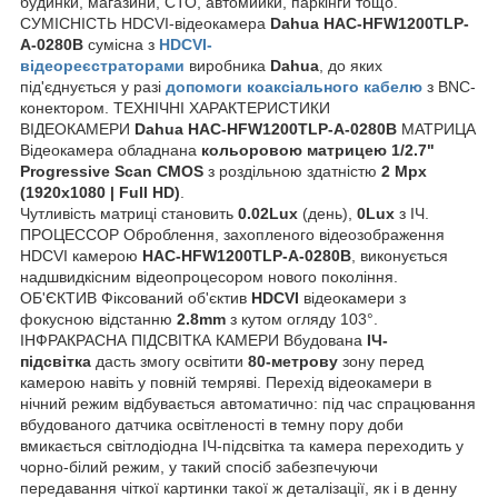
будинки, магазини, СТО, автомийки, паркінги тощо.
СУМІСНІСТЬ HDCVI-відеокамера
Dahua HAC-HFW1200TLP-
A-0280B
сумісна з
HDCVI-
відеореєстраторами
виробника
Dahua
, до яких
під'єднується у разі
допомоги коаксіального кабелю
з BNC-
конектором. ТЕХНІЧНІ ХАРАКТЕРИСТИКИ
ВІДЕОКАМЕРИ
Dahua HAC-HFW1200TLP-A-0280B
МАТРИЦА
Відеокамера обладнана
кольоровою матрицею 1/2.7"
Progressive Scan CMOS
з роздільною здатністю
2 Mpx
(1920х1080 | Full HD)
.
Чутливість матриці становить
0.02Lux
(день),
0Lux
з ІЧ.
ПРОЦЕССОР Оброблення, захопленого відеозображення
HDCVI камерою
HAC-HFW1200TLP-A-0280B
, виконується
надшвидкісним відеопроцесором нового покоління.
ОБ'ЄКТИВ Фіксований об'єктив
HDCVI
відеокамери з
фокусною відстанню
2.8mm
з кутом огляду 103°.
ІНФРАКРАСНА ПІДСВІТКА КАМЕРИ Вбудована
ІЧ-
підсвітка
дасть змогу освітити
80-метрову
зону перед
камерою навіть у повній темряві. Перехід відеокамери в
нічний режим відбувається автоматично: під час спрацювання
вбудованого датчика освітленості в темну пору доби
вмикається світлодіодна ІЧ-підсвітка та камера переходить у
чорно-білий режим, у такий спосіб забезпечуючи
передавання чіткої картинки такої ж деталізації, як і в денну