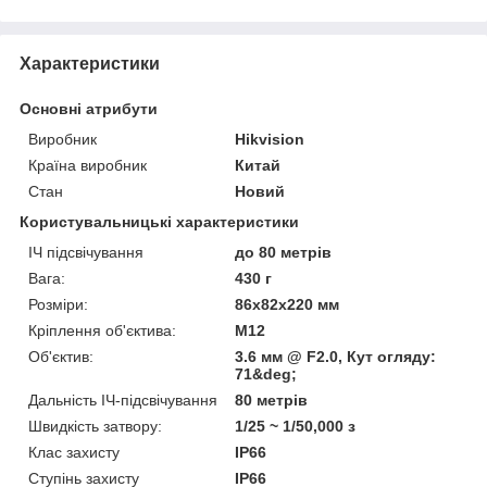
Характеристики
Основні атрибути
Виробник
Hikvision
Країна виробник
Китай
Стан
Новий
Користувальницькі характеристики
ІЧ підсвічування
до 80 метрів
Вага:
430 г
Розміри:
86х82х220 мм
Кріплення об'єктива:
М12
Об'єктив:
3.6 мм @ F2.0, Кут огляду:
71&deg;
Дальність ІЧ-підсвічування
80 метрів
Швидкість затвору:
1/25 ~ 1/50,000 з
Клас захисту
IP66
Ступінь захисту
IP66