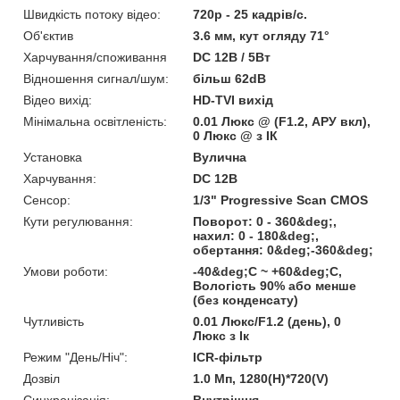
Швидкість потоку відео:
720p - 25 кадрів/с.
Об'єктив
3.6 мм, кут огляду 71°
Харчування/споживання
DC 12В / 5Вт
Відношення сигнал/шум:
більш 62dB
Відео вихід:
HD-TVI вихід
Мінімальна освітленість:
0.01 Люкс @ (F1.2, АРУ вкл),
0 Люкс @ з ІК
Установка
Вулична
Харчування:
DC 12В
Сенсор:
1/3" Progressive Scan CMOS
Кути регулювання:
Поворот: 0 - 360&deg;,
нахил: 0 - 180&deg;,
обертання: 0&deg;-360&deg;
Умови роботи:
-40&deg;C ~ +60&deg;C,
Вологість 90% або менше
(без конденсату)
Чутливість
0.01 Люкс/F1.2 (день), 0
Люкс з Ік
Режим "День/Ніч":
ICR-фільтр
Дозвіл
1.0 Мп, 1280(H)*720(V)
Синхронізація:
Внутрішня