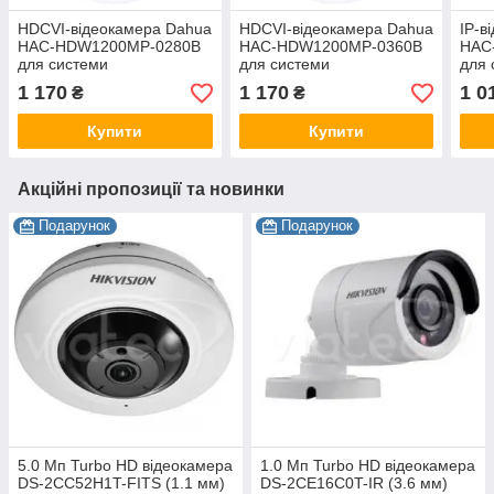
HDCVI-відеокамера Dahua
HDCVI-відеокамера Dahua
IP-в
HAC-HDW1200MP-0280B
HAC-HDW1200MP-0360В
HAC
для системи
для системи
для 
відеоспостереження
відеоспостереження
віде
1 170
1 170
1 0
₴
₴
Купити
Купити
Акційні пропозиції та новинки
Подарунок
Подарунок
5.0 Мп Turbo HD відеокамера
1.0 Мп Turbo HD відеокамера
DS-2CC52H1T-FITS (1.1 мм)
DS-2CE16C0T-IR (3.6 мм)