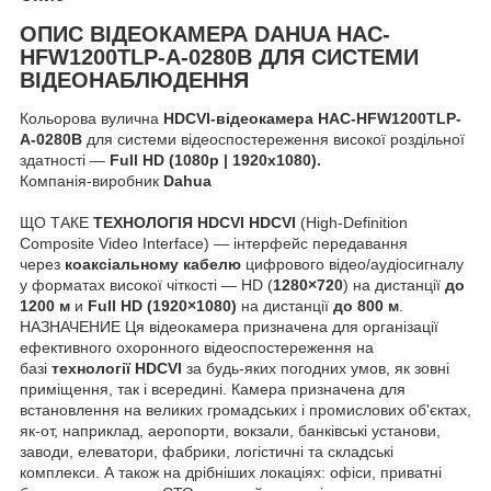
ОПИС
ВІДЕОКАМЕРА DAHUA HAC-
HFW1200TLP-A-0280B ДЛЯ СИСТЕМИ
ВІДЕОНАБЛЮДЕННЯ
Кольорова вулична
HDCVI-відеокамера HAC-HFW1200TLP-
A-0280B
для системи відеоспостереження високої роздільної
здатності —
Full HD (1080p | 1920х1080).
Компанія-виробник
Dahua
ЩО ТАКЕ
ТЕХНОЛОГІЯ HDCVI
HDCVI
(High-Definition
Composite Video Interface) — інтерфейс передавання
через
коаксіальному кабелю
цифрового відео/аудіосигналу
у форматах високої чіткості — HD (
1280×720
) на дистанції
до
1200 м
и
Full HD (1920×1080)
на дистанції
до 800 м
.
НАЗНАЧЕНИЕ Ця відеокамера призначена для організації
ефективного охоронного відеоспостереження на
базі
технології HDCVI
за будь-яких погодних умов, як зовні
приміщення, так і всередині. Камера призначена для
встановлення на великих громадських і промислових об'єктах,
як-от, наприклад, аеропорти, вокзали, банківські установи,
заводи, елеватори, фабрики, логістичні та складські
комплекси. А також на дрібніших локаціях: офіси, приватні