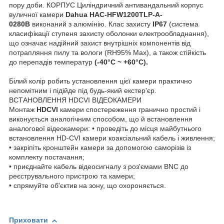
пору доби. КОРПУС Циліндричний антивандальний корпус
вуличної камери
Dahua HAC-HFW1200TLP-A-
0280B
виконаний з алюмінію. Клас захисту
IP67
(система
класифікації ступеня захисту оболонки електрообладнання),
що означає надійний захист внутрішніх компонентів від
потрапляння пилу та вологи (RH95% Max), а також стійкість
до перепадів температур
(-40°C ~ +60°C).
Білий колір робить установлення цієї камери практично
непомітним і підійде під будь-який екстер'єр.
ВСТАНОВЛЕННЯ HDCVI ВІДЕОКАМЕРИ
Монтаж
HDCVI
камери спостереження гранично простий і
виконується аналогічним способом, що й встановлення
аналогової відеокамери: • проведіть до місця майбутнього
встановлення HD-CVI камери коаксіальний кабель і живлення;
• закріпіть кронштейн камери за допомогою саморізів із
комплекту постачання;
• приєднайте кабель відеосигналу з роз'ємами BNC до
реєструвального пристрою та камери;
• спрямуйте об'єктив на зону, що охороняється.
Приховати