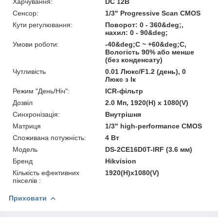
Харчування:
DC 12В
Сенсор:
1/3" Progressive Scan CMOS
Кути регулювання:
Поворот: 0 - 360&deg;,
нахил: 0 - 90&deg;
Умови роботи:
-40&deg;C ~ +60&deg;C,
Вологість 90% або менше
(без конденсату)
Чутливість
0.01 Люкс/F1.2 (день), 0
Люкс з Ік
Режим "День/Ніч":
ICR-фільтр
Дозвіл
2.0 Мп, 1920(H) x 1080(V)
Синхронізація:
Внутрішня
Матриця
1/3" high-performance CMOS
Споживана потужність:
4 Вт
Модель
DS-2CE16D0T-IRF (3.6 мм)
Бренд
Hikvision
Кількість ефективних
1920(H)х1080(V)
пікселів :
Приховати