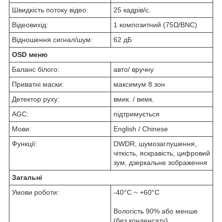
Швидкість потоку відео:
25 кадрів/с.
Відеовихід:
1 композитний (75Ω/BNC)
Відношення сигнал/шум:
62 дБ
OSD меню
Баланс білого:
авто/ вручну
Приватні маски:
максимум 8 зон
Детектор руху:
вмик. / вимк.
AGC:
підтримується
Мови:
English / Chinese
Функції:
DWDR, шумозаглушення,
чіткість, яскравість, цифровий
зум, дзеркальне зображення
Загальні
Умови роботи:
-40°C ~ +60°C
Вологість 90% або менше
(без конденсату)