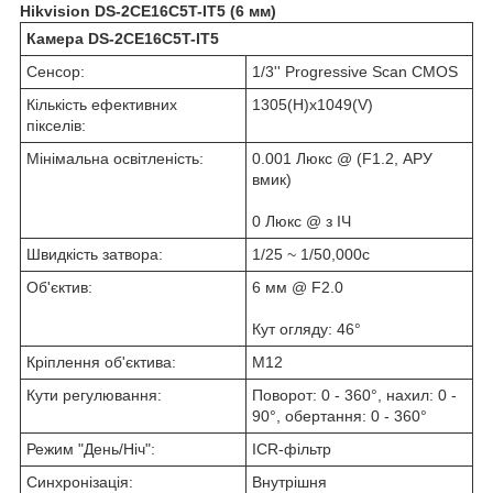
Hikvision DS-2CE16C5T-IT5 (6 мм)
Камера DS-2CE16C5T-IT5
Сенсор:
1/3'' Progressive Scan CMOS
Кількість ефективних
1305(H)х1049(V)
пікселів:
Мінімальна освітленість:
0.001 Люкс @ (F1.2, АРУ
вмик)
0 Люкс @ з ІЧ
Швидкість затвора:
1/25 ~ 1/50,000с
Об'єктив:
6 мм @ F2.0
Кут огляду: 46°
Кріплення об'єктива:
М12
Кути регулювання:
Поворот: 0 - 360°, нахил: 0 -
90°, обертання: 0 - 360°
Режим "День/Ніч":
ICR-фільтр
Синхронізація:
Внутрішня