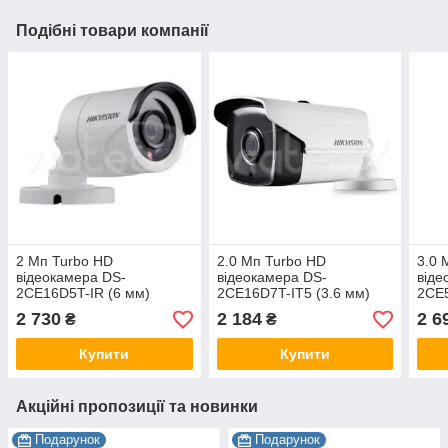
Подібні товари компанії
2 Мп Turbo HD
2.0 Мп Turbo HD
3.0 
відеокамера DS-
відеокамера DS-
віде
2CE16D5T-IR (6 мм)
2CE16D7T-IT5 (3.6 мм)
2CE5
2 730
2 184
2 6
₴
₴
Купити
Купити
Акційні пропозиції та новинки
Подарунок
Подарунок