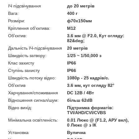
ІЧ підсвічування
до 20 метрів
Вага:
400 г
Розміри:
ф70х150мм
Кріплення об'єктива:
М12
Об'єктив:
3.6 мм @ F2.0, Кут огляду:
82&deg;
Дальність ІЧ-підсвічування
20 метрів
Швидкість затвору:
1/25 ~ 1/50,000 з
Клас захисту
IP66
Ступінь захисту
IP66
Швидкість потоку відео:
1080p - 25 кадрів/с.
Об'єктив
3.6 мм, кут огляду 82°
Харчування/споживання
DC 12В / 4Вт
Відношення сигнал/шум:
більш 62dB
Відео вихід:
Підтримка форматів:
TVI/AHD/CVI/CVBS
Мінімальна освітленість:
0.01 Люкс @ (F1.2, АРУ вкл),
0 Люкс @ з ІК
Установка
Вулична