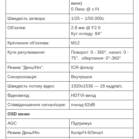
вмик)
0 Люкс @ з ІЧ
Швидкість затвора:
1/25 ~ 1/50,000с
Об'єктив:
2.8 мм @ F2.0
Кут огляду: 84°
Кріплення об'єктива:
М12
Кути
регулювання:
Поворот: 0 - 360°, нахил: 0 -
75°,
обертання: 0°-360°
Режим "День/Ніч":
ICR-фільтр
Синхронізація:
Внутрішня
Швидкість потоку відео:
1920х1536 — 18 кадрів/с.
Відеовихід:
HDTVI-вихід
Співвідношення сигнал/шум:
понад 62dB
OSD меню
AGC
Підтримує
Режим День/Ніч
Колір/Ч-б/Smart