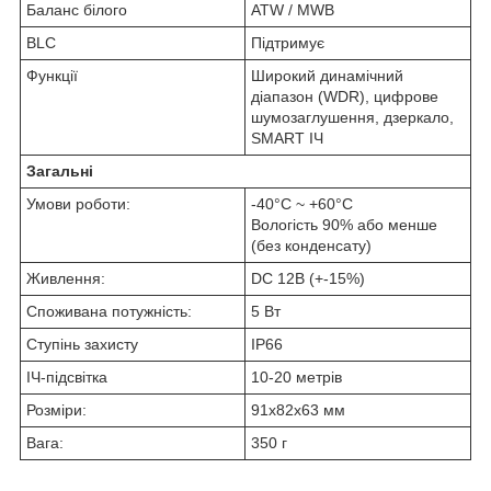
Баланс білого
ATW / MWB
BLC
Підтримує
Функції
Широкий динамічний
діапазон (WDR), цифрове
шумозаглушення, дзеркало,
SMART ІЧ
Загальні
Умови роботи:
-40°C ~ +60°C
Вологість 90% або менше
(без конденсату)
Живлення:
DC 12В (+-15%)
Споживана потужність:
5 Вт
Ступінь захисту
IP66
ІЧ-підсвітка
10-20 метрів
Розміри:
91х82х63 мм
Вага:
350 г