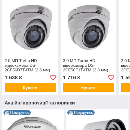
2.0 МП Turbo HD
3.0 МП Turbo HD
2.0 
відеокамера DS-
відеокамера DS-
віде
2CE56D7T-ITM (2.8 мм)
2CE56F1T-ITM (2.8 мм)
2CE1
1 638
1 716
1 5
₴
₴
Купити
Купити
Акційні пропозиції та новинки
Подарунок
Подарунок