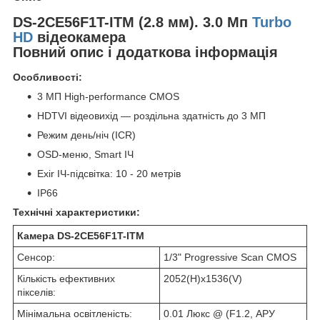
DS-2CE56F1T-ITM (2.8 мм). 3.0 Мп
Turbo
HD
відеокамера
Повний опис і додаткова інформація
Особливості:
3 МП High-performance CMOS
HDTVI відеовихід — роздільна здатність до 3 МП
Режим день/ніч (ICR)
OSD-меню, Smart ІЧ
Exir ІЧ-підсвітка: 10 - 20 метрів
IP66
Технічні характеристики:
Камера DS-2CE56F1T-ITM
Сенсор:
1/3" Progressive Scan CMOS
Кількість ефективних
2052(H)х1536(V)
пікселів:
Мінімальна освітленість:
0.01 Люкс @ (F1.2, АРУ