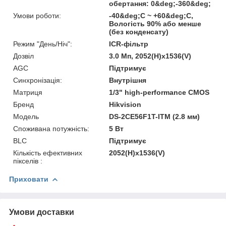
обертання: 0&deg;-360&deg;
Умови роботи:
-40&deg;C ~ +60&deg;C,
Вологість 90% або менше
(без конденсату)
Режим "День/Ніч":
ICR-фільтр
Дозвіл
3.0 Мп, 2052(H)х1536(V)
AGC
Підтримує
Синхронізація:
Внутрішня
Матриця
1/3" high-performance CMOS
Бренд
Hikvision
Модель
DS-2CE56F1T-ITM (2.8 мм)
Споживана потужність:
5 Вт
BLC
Підтримує
Кількість ефективних
2052(H)х1536(V)
пікселів :
Приховати
Умови доставки