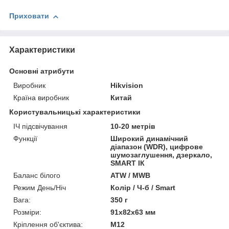
Приховати
Характеристики
Основні атрибути
Виробник
Hikvision
Країна виробник
Китай
Користувальницькі характеристики
ІЧ підсвічування
10-20 метрів
Функції
Широкий динамічний
діапазон (WDR), цифрове
шумозаглушення, дзеркало,
SMART ІК
Баланс білого
ATW / MWB
Режим День/Ніч
Колір / Ч-б / Smart
Вага:
350 г
Розміри:
91х82х63 мм
Кріплення об'єктива:
М12