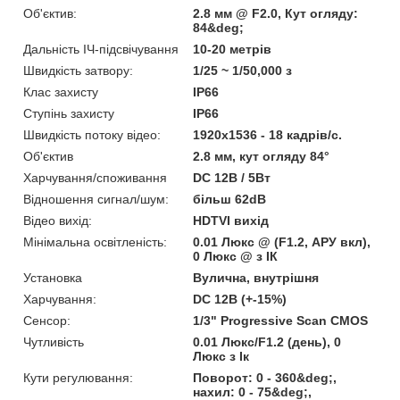
Об'єктив:
2.8 мм @ F2.0, Кут огляду:
84&deg;
Дальність ІЧ-підсвічування
10-20 метрів
Швидкість затвору:
1/25 ~ 1/50,000 з
Клас захисту
IP66
Ступінь захисту
IP66
Швидкість потоку відео:
1920х1536 - 18 кадрів/с.
Об'єктив
2.8 мм, кут огляду 84°
Харчування/споживання
DC 12В / 5Вт
Відношення сигнал/шум:
більш 62dB
Відео вихід:
HDTVI вихід
Мінімальна освітленість:
0.01 Люкс @ (F1.2, АРУ вкл),
0 Люкс @ з ІК
Установка
Вулична, внутрішня
Харчування:
DC 12В (+-15%)
Сенсор:
1/3" Progressive Scan CMOS
Чутливість
0.01 Люкс/F1.2 (день), 0
Люкс з Ік
Кути регулювання:
Поворот: 0 - 360&deg;,
нахил: 0 - 75&deg;,