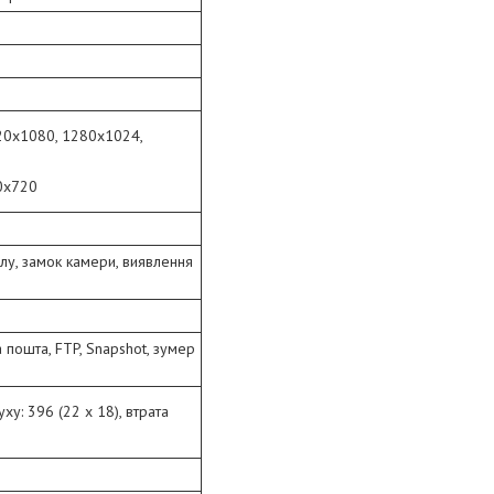
20x1080, 1280x1024,
0x720
алу, замок камери, виявлення
а пошта, FTP, Snapshot, зумер
ху: 396 (22 х 18), втрата