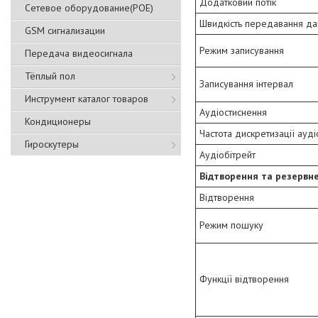
Додатковий потік
Сетевое оборудование(POE)
Швидкість передавання да
GSM сигнализации
Режим записування
Передача видеосигнала
Тёплый пол
Записування інтервал
Инструмент каталог товаров
Аудіостиснення
Кондиционеры
Частота дискретизації ауді
Гироскутеры
Аудіобітрейт
Відтворення та резервн
Відтворення
Режим пошуку
Функції відтворення