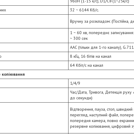
960H (1-15 к/с), D1/CIF(1~25к/с)
них
32 ~ 6144 Кб/с.
Вручну за розкладом: (Постійна, де
1 ~ 60 хв, попереднє записування: 
~ 300 сек
AAC (тільки для 1-го каналу), G.71
о
8 кГц, 16 бітів на канал
64 Кбіт/с на канал
е копіювання
1/4/9
Час/Дата, Тривога, Детекція руху 
до секунди)
Відтворення, пауза, стоп, швидкий
перегляд, наступний файл, попере
попередня камера, повно екранни
резервне копіювання, цифровий з