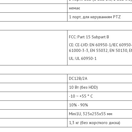
немає
1 порт, для керуванням PTZ
FCC: Part 15 Subpart B
CE: CE-LVD: EN 60950-1/IEC 60950
61000-3-3, EN 55032, EN 50130, 
UL: UL 60950-1
DC12В/2A
10 Вт (без HDD)
-10 ~ +55 ° C
10% - 90%
Mini1U, 325x255x55 мм
1,3 кг (без жорсткого диска)