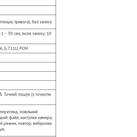
текція, тривога), без запису
1 ~ 30 сек, після запису: 10
1A, G.711U, PCM
& Точний пошук (з точністю
 перегляд, повільний
дній файл, наступна камера,
й режим, повтор, вибіркове
ум.