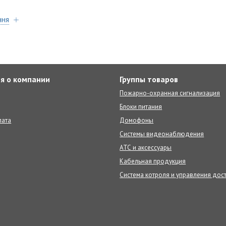
ння
я о компании
Группы товаров
Пожарно-охранная сигнализация
Блоки питания
лата
Домофоны
Системы видеонаблюдения
АТС и аксессуары
Кабельная продукция
Система котроля и управления дос