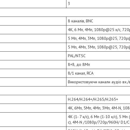
3
8 каналів, BNC
4K, 6 Мп, 4Mп, 1080p@25 к/с, 72
5 Мп, 4Mп, 3Мп, 1080p@25, 720p
5 Мп, 4Mп, 3Мп, 1080p@25, 720p
PAL/NTSC
8+8, до 8Мп
8/1 канал, RCA
Використовуючи канали аудіо вх./в
H.264/H.264+/H.265/H.265+
4K, 6Mп, 5Mп, 4Mп, 3Mп, 4M-N, 108
4K (1- 7 к/с), 6 Мп (1-10 к/с), 5 Мп
с), 4M-N /1080p/720p/960H/ D1/CI