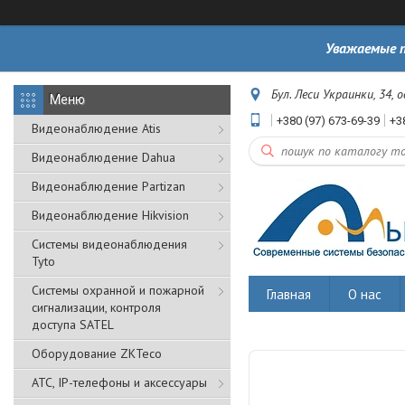
Уважаемые п
Бул. Леси Украинки, 34, 
+380 (97) 673-69-39
+3
Видеонаблюдение Atis
Видеонаблюдение Dahua
Видеонаблюдение Partizan
Видеонаблюдение Hikvision
Системы видеонаблюдения
Tyto
Cистемы охранной и пожарной
Главная
О нас
сигнализации, контроля
доступа SATEL
Оборудование ZKTeco
АТС, IP-телефоны и аксессуары