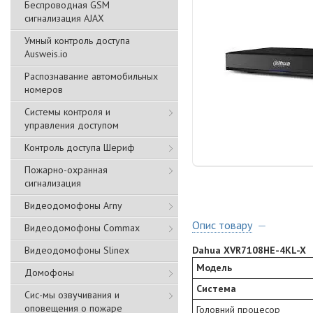
Беспроводная GSM
сигнализация АJAX
Умный контроль доступа
Ausweis.io
Распознавание автомобильных
номеров
Системы контроля и
управления доступом
Контроль доступа Шериф
Пожарно-охранная
сигнализация
Видеодомофоны Arny
Опис товару
Видеодомофоны Commax
Видеодомофоны Slinex
Dahua XVR7108HE-4KL-X
Модель
Домофоны
Система
Сис-мы озвучивания и
оповещения о пожаре
Головний процесор