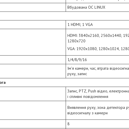
Вбудована ОС LINUX
1 HDMI, 1 VGA
HDMI: 3840x2160, 2560x1440, 19
1280x720
VGA: 1920x1080, 1280x1024, 128
1/4/8/9/16
Ім'я камери, час, втрата відеосигн
руху, запис
ога
Запис, PTZ, Push відео, електронн
і спливні повідомлення
Виявлення руху, зона детектора ру
відеосигналу з камери
8