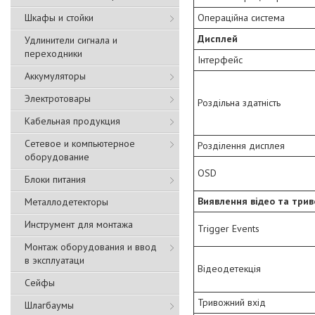
Шкафы и стойки
Операційна система
Дисплей
Удлинители сигнала и
переходники
Інтерфейс
Аккумуляторы
Электротовары
Роздільна здатність
Кабельная продукция
Сетевое и компьютерное
Розділення дисплея
оборудование
OSD
Блоки питания
Виявлення відео та трив
Металлодетекторы
Инструмент для монтажа
Trigger Events
Монтаж оборудования и ввод
в эксплуатаци
Відеодетекція
Сейфы
Тривожний вхід
Шлагбаумы