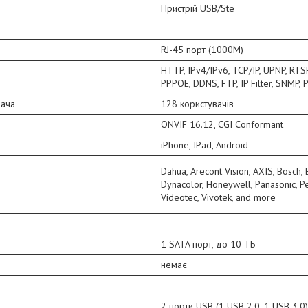
Пристрій USB/Ste
RJ-45 порт (1000M)
HTTP, IPv4/IPv6, TCP/IP, UPNP, RTS
PPPOE, DDNS, FTP, IP Filter, SNMP, P
вача
128 користувачів
ONVIF 16.12, CGI Conformant
iPhone, IPad, Android
Dahua, Arecont Vision, AXIS, Bosch, 
Dynacolor, Honeywell, Panasonic, P
Videotec, Vivotek, and more
1 SATA порт, до 10 ТБ
немає
2 порти USB (1 USB 2.0, 1 USB 3.0)