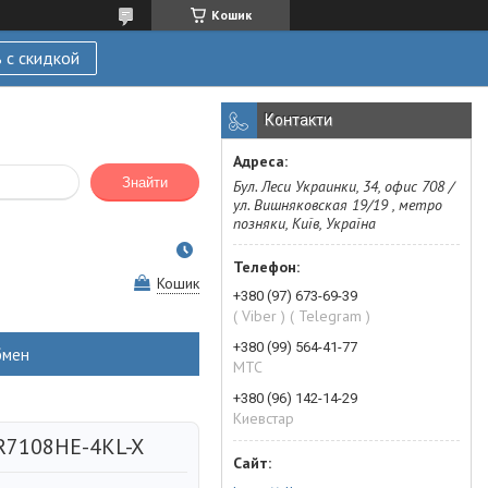
Кошик
 с скидкой
Контакти
Знайти
Бул. Леси Украинки, 34, офис 708 /
ул. Вишняковская 19/19 , метро
позняки, Київ, Україна
Кошик
+380 (97) 673-69-39
( Viber ) ( Telegram )
+380 (99) 564-41-77
бмен
МТС
+380 (96) 142-14-29
Киевстар
R7108HE-4KL-X