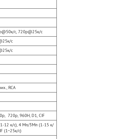
0p@50к/с, 720p@25к/с
@25к/с
@25к/с
их., RCA
0p, 720p, 960H, D1, CIF
 (1-12 к/с), 4 Мп/3Мп (1-15 к/
F (1~25к/с)