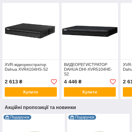
XVR-відеореєстратор
ВИДЕОРЕГИСТРАТОР
XVR-
Dahua XVR4104HS-S2
DAHUA DHI-XVR5104HE-
Dah
S2
2 613
4 446
2 6
₴
₴
Купити
Купити
Акційні пропозиції та новинки
Подарунок
Подарунок