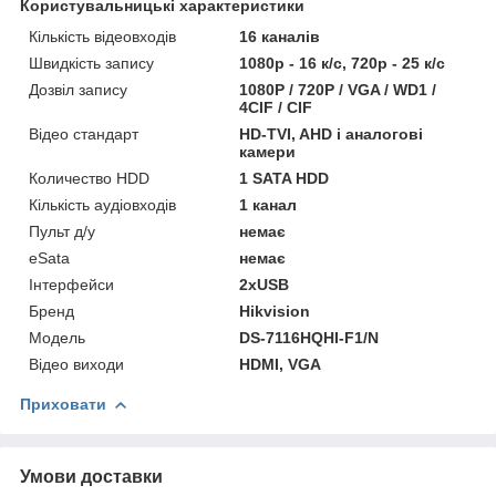
Користувальницькі характеристики
Кількість відеовходів
16 каналів
Швидкість запису
1080р - 16 к/с, 720р - 25 к/с
Дозвіл запису
1080P / 720P / VGA / WD1 /
4CIF / CIF
Відео стандарт
HD-TVI, AHD і аналогові
камери
Количество HDD
1 SATA HDD
Кількість аудіовходів
1 канал
Пульт д/у
немає
eSata
немає
Інтерфейси
2хUSB
Бренд
Hikvision
Модель
DS-7116HQHI-F1/N
Відео виходи
HDMI, VGA
Приховати
Умови доставки