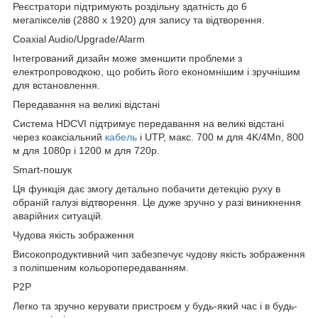
Реєстратори підтримують роздільну здатність до 6
мегапікселів (2880 х 1920) для запису та відтворення.
Coaxial Audio/Upgrade/Alarm
Інтегрований дизайн може зменшити проблеми з
електропроводкою, що робить його економнішим і зручнішим
для встановлення.
Передавання на великі відстані
Система HDCVI підтримує передавання на великі відстані
через коаксіальний
кабель
і UTP, макс. 700 м для 4K/4Mп, 800
м для 1080p і 1200 м для 720p.
Smart-пошук
Ця функція дає змогу детально побачити детекцію руху в
обраній галузі відтворення. Це дуже зручно у разі виникнення
аварійних ситуацій.
Чудова якість зображення
Високопродуктивний чип забезпечує чудову якість зображення
з поліпшеним кольоропередаванням.
P2P
Легко та зручно керувати пристроєм у будь-який час і в будь-