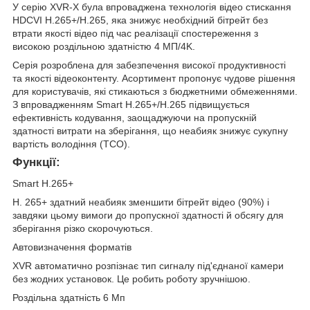
У серію XVR-X була впроваджена технологія відео стискання
HDCVI H.265+/H.265, яка знижує необхідний бітрейт без
втрати якості відео під час реалізації спостереження з
високою роздільною здатністю 4 МП/4K.
Серія розроблена для забезпечення високої продуктивності
та якості відеоконтенту. Асортимент пропонує чудове рішення
для користувачів, які стикаються з бюджетними обмеженнями.
З впровадженням Smart H.265+/H.265 підвищується
ефективність кодування, заощаджуючи на пропускній
здатності витрати на зберігання, що неабияк знижує сукупну
вартість володіння (TCO).
Функції:
Smart H.265+
H. 265+ здатний неабияк зменшити бітрейт відео (90%) і
завдяки цьому вимоги до пропускної здатності й обсягу для
зберігання різко скорочуються.
Автовизначення форматів
XVR автоматично розпізнає тип сигналу під'єднаної камери
без жодних установок. Це робить роботу зручнішою.
Роздільна здатність 6 Мп