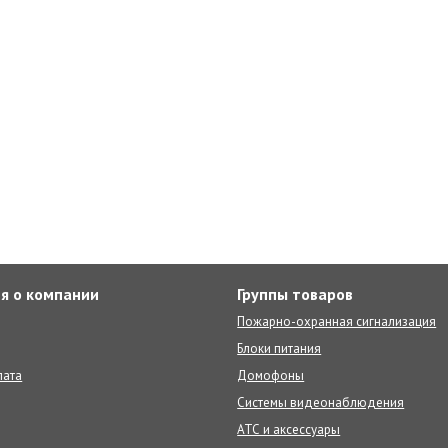
я о компании
Группы товаров
Пожарно-охранная сигнализация
Блоки питания
лата
Домофоны
Системы видеонаблюдения
АТС и аксессуары