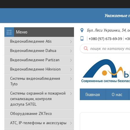
Уважаемые п
Бул. Леси Украинки, 34, 
+380 (97) 673-69-39
+3
Видеонаблюдение Atis
Видеонаблюдение Dahua
Видеонаблюдение Partizan
Видеонаблюдение Hikvision
Системы видеонаблюдения
Tyto
Cистемы охранной и пожарной
Главная
О нас
сигнализации, контроля
доступа SATEL
Оборудование ZKTeco
АТС, IP-телефоны и аксессуары