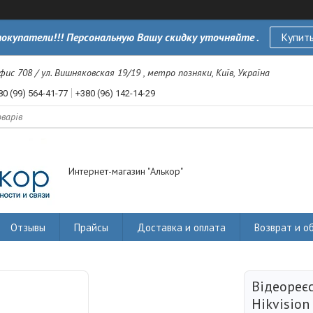
окупатели!!! Персональную Вашу скидку уточняйте .
Купить
офис 708 / ул. Вишняковская 19/19 , метро позняки, Київ, Україна
80 (99) 564-41-77
+380 (96) 142-14-29
Интернет-магазин "Алькор"
Отзывы
Прайсы
Доставка и оплата
Возврат и о
Відеореє
Hikvisio