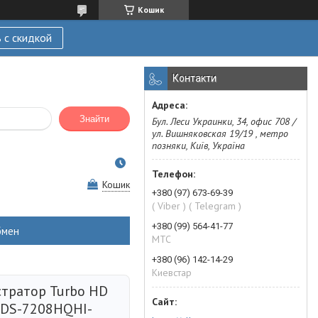
Кошик
 с скидкой
Контакти
Знайти
Бул. Леси Украинки, 34, офис 708 /
ул. Вишняковская 19/19 , метро
позняки, Київ, Україна
Кошик
+380 (97) 673-69-39
( Viber ) ( Telegram )
+380 (99) 564-41-77
бмен
МТС
+380 (96) 142-14-29
Киевстар
стратор Turbo HD
n DS-7208HQHI-