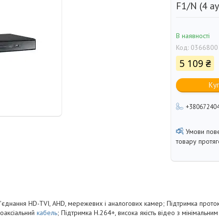
F1/N (4 ау
В наявності
Код:
0366800
5 109 ₴
Ку
+38067240
товару протя
д'єднання HD-TVI, AHD, мережевих і аналогових камер; Підтримка прото
коаксіальний
кабель
; Підтримка H.264+, висока якість відео з мінімальним 