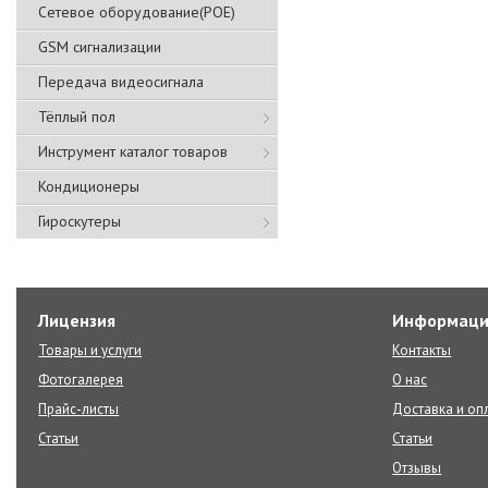
Сетевое оборудование(POE)
GSM сигнализации
Передача видеосигнала
Тёплый пол
Инструмент каталог товаров
Кондиционеры
Гироскутеры
Лицензия
Информаци
Товары и услуги
Контакты
Фотогалерея
О нас
Прайс-листы
Доставка и оп
Статьи
Статьи
Отзывы