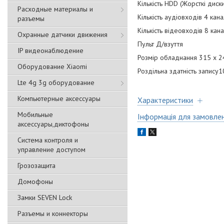
Кількість HDD (Жорсткі дис
Расходные материалы и
Кількість аудіовходів 4 кан
разъемы
Кількість відеовходів 8 кана
Охранные датчики движения
Пульт Д/взуття
IP видеонаблюдение
Розмір обладнання 315 x 2
Оборудование Xiaomi
Роздільна здатність запис
Lte 4g 3g оборудование
Компьютерные аксессуары
Характеристики
Мобильные
Інформація для замовле
аксессуары,диктофоны
Система контроля и
управление доступом
Грозозащита
Домофоны
Замки SEVEN Lock
Разъемы и коннекторы