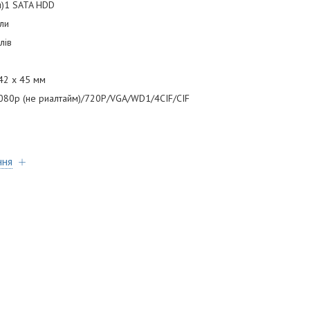
ки)1 SATA HDD
али
лів
42 x 45 мм
у1080р (не риалтайм)/720P/VGA/WD1/4CIF/CIF
ння