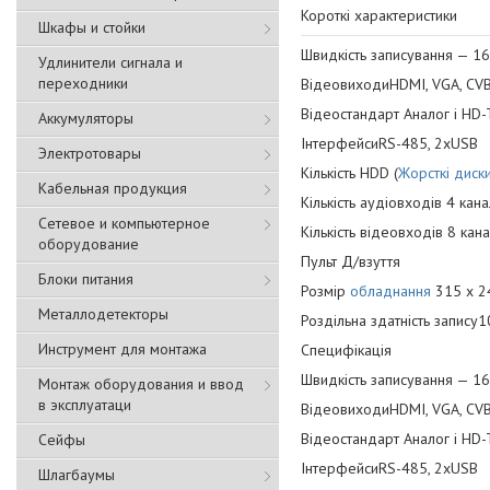
Короткі характеристики
Шкафы и стойки
Швидкість записування — 16 
Удлинители сигнала и
переходники
ВідеовиходиHDMI, VGA, CV
Відеостандарт Аналог і HD-
Аккумуляторы
ІнтерфейсиRS-485, 2хUSB
Электротовары
Кількість HDD (
Жорсткі диск
Кабельная продукция
Кількість аудіовходів 4 кан
Сетевое и компьютерное
Кількість відеовходів 8 кана
оборудование
Пульт Д/взуття
Блоки питания
Розмір
обладнання
315 x 2
Металлодетекторы
Роздільна здатність запис
Инструмент для монтажа
Специфікація
Швидкість записування — 16 
Монтаж оборудования и ввод
в эксплуатаци
ВідеовиходиHDMI, VGA, CV
Відеостандарт Аналог і HD-
Сейфы
ІнтерфейсиRS-485, 2хUSB
Шлагбаумы