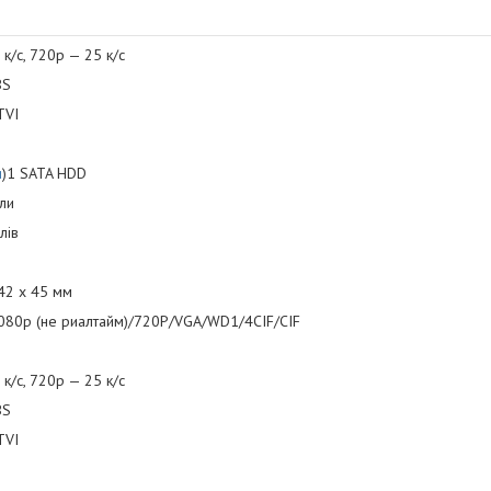
к/с, 720р — 25 к/с
BS
TVI
и
)1 SATA HDD
али
лів
42 x 45 мм
у1080р (не риалтайм)/720P/VGA/WD1/4CIF/CIF
к/с, 720р — 25 к/с
BS
TVI