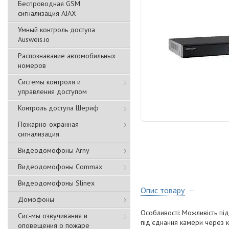
Беспроводная GSM
сигнализация АJAX
Умный контроль доступа
Ausweis.io
Распознавание автомобильных
номеров
Системы контроля и
управления доступом
Контроль доступа Шериф
Пожарно-охранная
сигнализация
Видеодомофоны Arny
Видеодомофоны Commax
Видеодомофоны Slinex
Опис товару
Домофоны
Особливості: Можливість пі
Сис-мы озвучивания и
під'єднання камери через 
оповещения о пожаре