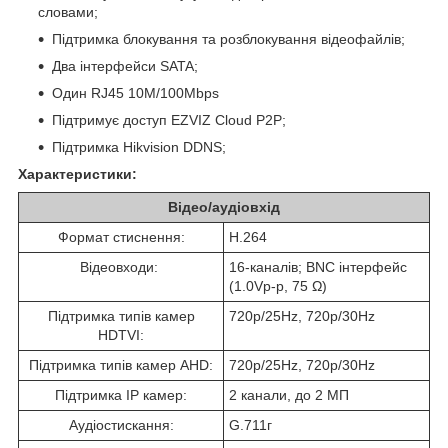
словами;
Підтримка блокування та розблокування відеофайлів;
Два інтерфейси SATA;
Один RJ45 10M/100Mbps
Підтримує доступ EZVIZ Cloud P2P;
Підтримка Hikvision DDNS;
Характеристики:
Відео/аудіовхід
Формат стиснення:
H.264
Відеовходи:
16-каналів; BNC інтерфейс
(1.0Vp-p, 75 Ω)
Підтримка типів камер
720p/25Hz, 720p/30Hz
HDTVI:
Підтримка типів камер AHD:
720p/25Hz, 720p/30Hz
Підтримка IP камер:
2 канали, до 2 МП
Аудіостискання:
G.711г