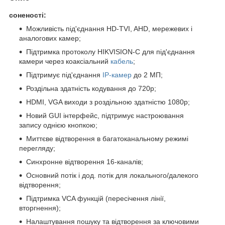
соненості:
Можливість під'єднання HD-TVI, AHD, мережевих і
аналогових камер;
Підтримка протоколу HIKVISION-C для під'єднання
камери через коаксіальний
кабель
;
Підтримує під'єднання
IP-камер
до 2 МП;
Роздільна здатність кодування до 720p;
HDMI, VGA виходи з роздільною здатністю 1080р;
Новий GUI інтерфейс, підтримує настроювання
запису однією кнопкою;
Миттєве відтворення в багатоканальному режимі
перегляду;
Синхронне відтворення 16-каналів;
Основний потік і дод. потік для локального/далекого
відтворення;
Підтримка VCA функцій (пересічення лінії,
вторгнення);
Налаштування пошуку та відтворення за ключовими