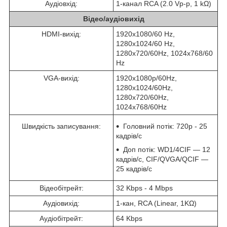
Аудіовхід:
1-канал RCA (2.0 Vp-p, 1 kΩ)
Відео/аудіовихід
HDMI-вихід:
1920x1080/60 Hz,
1280x1024/60 Hz,
1280x720/60Hz, 1024x768/60
Hz
VGA-вихід:
1920х1080р/60Hz,
1280х1024/60Hz,
1280х720/60Hz,
1024х768/60Hz
Швидкість записування:
Головний потік: 720р - 25
кадрів/с
Доп потік: WD1/4CIF — 12
кадрів/с, CIF/QVGA/QCIF —
25 кадрів/с
Відеобітрейт:
32 Kbps - 4 Mbps
Аудіовихід:
1-кан, RCA (Linear, 1KΩ)
Аудіобітрейт:
64 Kbps