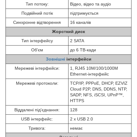
Тип потоку:
Відео, відео та аудіо
Подвійний потік
підтримується
Синхронне відтворення
16 каналів
Жорсткий диск
Тип інтерфейсу
2 SATA
Об'єм
до 6 TB-кади
Зовнішні
інтерфейси
Мережеві інтерфейси:
1, RJ45 10M/100/1000M
Ethernet-інтерфейс
Мережеві протоколи:
TCP/IP, PPPoE, DHCP, EZVIZ
Cloud P2P, DNS, DDNS, NTP,
SADP, NFS, iSCSI, UPnP™,
HTTPS
Віддалені під'єднання:
128
USB інтерфейс:
2 х USB 2.0
Тривога:
немає