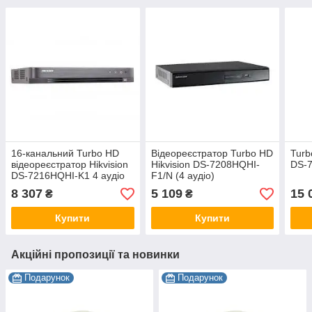
16-канальний Turbo HD
Відеореєстратор Turbo HD
Turb
відеореєстратор Hikvision
Hikvision DS-7208HQHI-
DS-
DS-7216HQHI-K1 4 аудіо
F1/N (4 аудіо)
8 307
5 109
15 
₴
₴
Купити
Купити
Акційні пропозиції та новинки
Подарунок
Подарунок