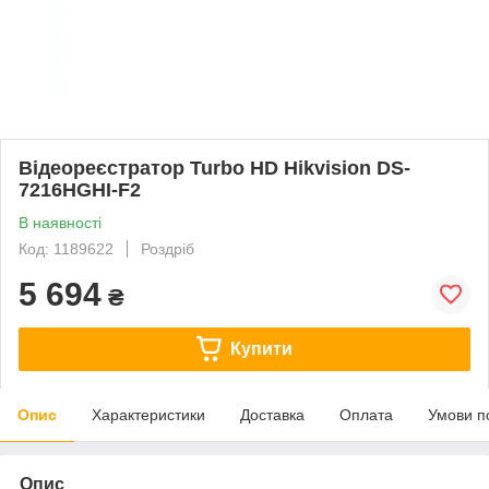
Відеореєстратор Turbo HD Hikvision DS-
7216HGHI-F2
В наявності
Код: 1189622
Роздріб
5 694
₴
Купити
Опис
Характеристики
Доставка
Оплата
Умови п
Опис