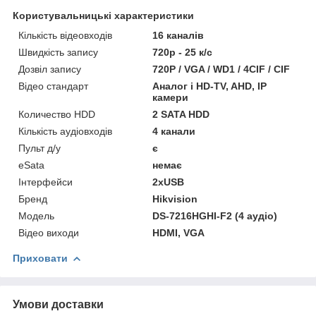
Користувальницькі характеристики
Кількість відеовходів
16 каналів
Швидкість запису
720р - 25 к/с
Дозвіл запису
720P / VGA / WD1 / 4CIF / CIF
Відео стандарт
Аналог і HD-TV, AHD, IP
камери
Количество HDD
2 SATA HDD
Кількість аудіовходів
4 канали
Пульт д/у
є
eSata
немає
Інтерфейси
2хUSB
Бренд
Hikvision
Модель
DS-7216HGHI-F2 (4 аудіо)
Відео виходи
HDMI, VGA
Приховати
Умови доставки