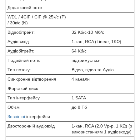
Додатковий потік:
WD1 / 4CIF / CIF @ 25к/с (P)
/ 30к/с (N)
Відеобітрейт:
32 Kб/с-10 Mб/с
Аудіовихід:
1-кан, RCA (Linear, 1KΩ)
Аудіобітрейт:
64 Kб/с
Подвійний потік
підтримується
Тип потоку:
Відео, відео та Аудіо
Синхронне відтворення
4 канали
Жорсткий диск
Тип інтерфейсу
1 SATA
Об'єм
до 8 Tб
Зовнішні
інтерфейси
Двосторонній аудіовхід
1-кан, RCA (2.0 Vp-p, 1 KΩ) (з
використанням 1 аудіовходу)