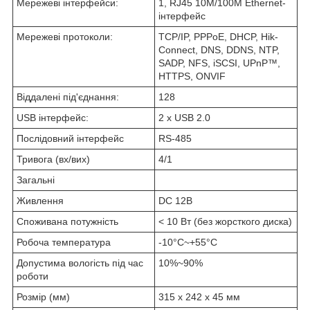
Мережеві інтерфейси:
1, RJ45 10M/100M Ethernet-
інтерфейс
Мережеві протоколи:
TCP/IP, PPPoE, DHCP, Hik-
Connect, DNS, DDNS, NTP,
SADP, NFS, iSCSI, UPnP™,
HTTPS, ONVIF
Віддалені під'єднання:
128
USB інтерфейс:
2 х USB 2.0
Послідовний інтерфейс
RS-485
Тривога (вх/вих)
4/1
Загальні
Живлення
DC 12В
Споживана потужність
< 10 Вт (без жорсткого диска)
Робоча температура
-10°C~+55°C
Допустима вологість під час
10%~90%
роботи
Розмір (мм)
315 x 242 x 45 мм