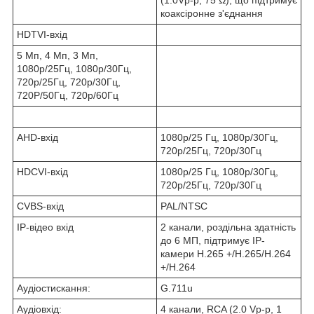
коаксіронне з'єднання
HDTVI-вхід
5 Мп, 4 Мп, 3 Мп,
1080p/25Гц, 1080p/30Гц,
720p/25Гц, 720p/30Гц,
720P/50Гц, 720p/60Гц
AHD-вхід
1080p/25 Гц, 1080p/30Гц,
720p/25Гц, 720p/30Гц
HDCVI-вхід
1080p/25 Гц, 1080p/30Гц,
720p/25Гц, 720p/30Гц
CVBS-вхід
PAL/NTSC
IP-відео вхід
2 канали, роздільна здатність
до 6 МП, підтримує IP-
камери H.265 +/H.265/H.264
+/H.264
Аудіостискання:
G.711u
Аудіовхід:
4 канали, RCA (2.0 Vp-p, 1