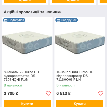
Акційні пропозиції та новинки
Подарунок
Подарунок
8-канальний Turbo HD
16-канальний Turbo HD
відеореєстратор DS-
відеореєстратор DS-
7108HQHI-F1/N
7116HQHI-F1/N
В наявності
В наявності
3 705
6 513
₴
₴
Купити
Купити