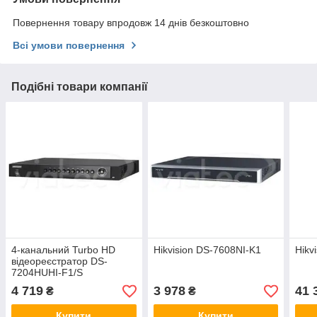
Повернення товару впродовж 14 днів безкоштовно
Всі умови повернення
Подібні товари компанії
4-канальний Turbo HD
Hikvision DS-7608NI-K1
Hikv
відеореєстратор DS-
7204HUHI-F1/S
4 719
3 978
41 
₴
₴
Купити
Купити