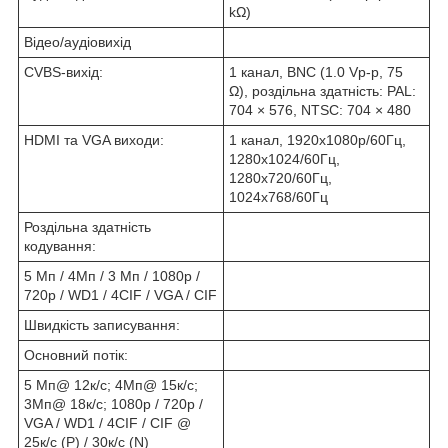
kΩ)
Відео/аудіовихід
CVBS-вихід:
1 канал, BNC (1.0 Vp-p, 75
Ω), роздільна здатність: PAL:
704 × 576, NTSC: 704 × 480
HDMI та VGA виходи:
1 канал, 1920х1080р/60Гц,
1280х1024/60Гц,
1280х720/60Гц,
1024х768/60Гц
Роздільна здатність
кодування:
5 Мп / 4Мп / 3 Mп / 1080p /
720p / WD1 / 4CIF / VGA / CIF
Швидкість записування:
Основний потік:
5 Мп@ 12к/с; 4Мп@ 15к/с;
3Мп@ 18к/с; 1080p / 720p /
VGA / WD1 / 4CIF / CIF @
25к/с (P) / 30к/с (N)