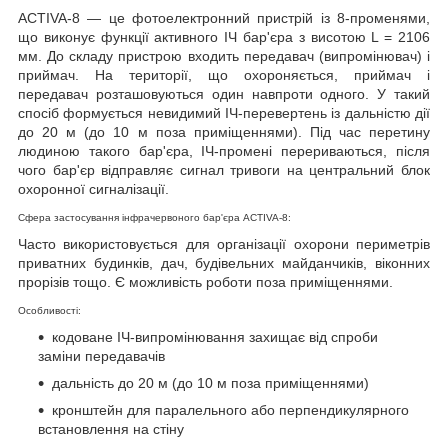
ACTIVA-8 — це фотоелектронний пристрій із 8-променями,
що виконує функції активного ІЧ бар'єра з висотою L = 2106
мм. До складу пристрою входить передавач (випромінювач) і
приймач. На території, що охороняється, приймач і
передавач розташовуються один навпроти одного. У такий
спосіб формується невидимий ІЧ-перевертень із дальністю дії
до 20 м (до 10 м поза приміщеннями). Під час перетину
людиною такого бар'єра, ІЧ-промені перериваються, після
чого бар'єр відправляє сигнал тривоги на центральний блок
охоронної сигналізації.
Сфера застосування інфрачервоного бар'єра ACTIVA-8:
Часто використовується для організації охорони периметрів
приватних будинків, дач, будівельних майданчиків, віконних
прорізів тощо. Є можливість роботи поза приміщеннями.
Особливості:
кодоване ІЧ-випромінювання захищає від спроби
заміни передавачів
дальність до 20 м (до 10 м поза приміщеннями)
кронштейн для паралельного або перпендикулярного
встановлення на стіну