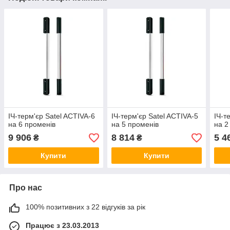
ІЧ-терм'єр Satel ACTIVA-6
ІЧ-терм'єр Satel ACTIVA-5
ІЧ-т
на 6 променів
на 5 променів
на 2
9 906
8 814
5 4
₴
₴
Купити
Купити
Про нас
100% позитивних з 22 відгуків за рік
Працює з 23.03.2013