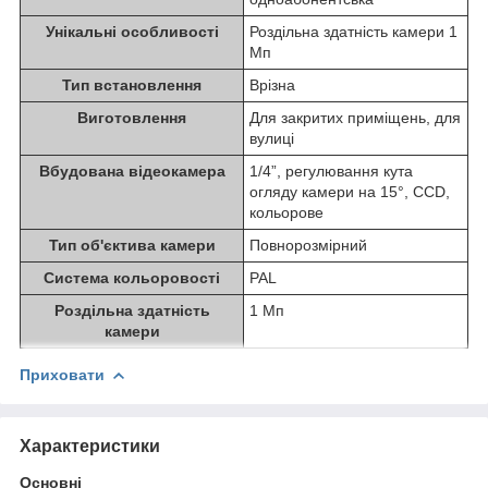
Унікальні особливості
Роздільна здатність камери 1
Мп
Тип встановлення
Врізна
Виготовлення
Для закритих приміщень, для
вулиці
Вбудована відеокамера
1/4”, регулювання кута
огляду камери на 15°, CCD,
кольорове
Тип об'єктива камери
Повнорозмірний
Система кольоровості
PAL
Роздільна здатність
1 Мп
камери
Приховати
Характеристики
Основні