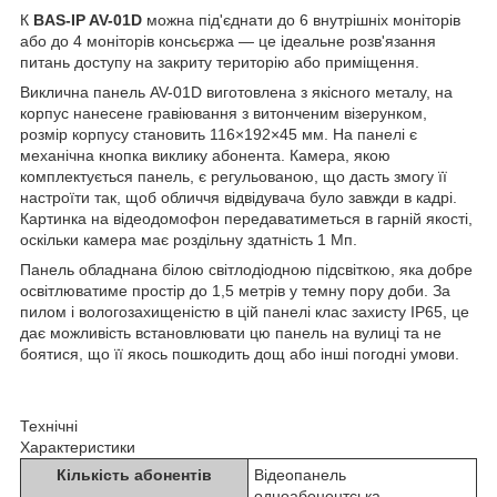
К
BAS-IP AV-01D
можна під'єднати до 6 внутрішніх моніторів
або до 4 моніторів консьєржа — це ідеальне розв'язання
питань доступу на закриту територію або приміщення.
Виклична панель AV-01D виготовлена з якісного металу, на
корпус нанесене гравіювання з витонченим візерунком,
розмір корпусу становить 116×192×45 мм. На панелі є
механічна кнопка виклику абонента. Камера, якою
комплектується панель, є регульованою, що дасть змогу її
настроїти так, щоб обличчя відвідувача було завжди в кадрі.
Картинка на відеодомофон передаватиметься в гарній якості,
оскільки камера має роздільну здатність 1 Мп.
Панель обладнана білою світлодіодною підсвіткою, яка добре
освітлюватиме простір до 1,5 метрів у темну пору доби. За
пилом і вологозахищеністю в цій панелі клас захисту IP65, це
дає можливість встановлювати цю панель на вулиці та не
боятися, що її якось пошкодить дощ або інші погодні умови.
Технічні
Характеристики
Кількість абонентів
Відеопанель
одноабонентська