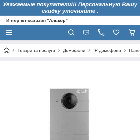
Уважаемые покупатели!!! Персональную Вашу
скидку уточняйте .
Интернет-магазин "Алькор"
Товари та послуги
Домофони
IP-домофони
Пане