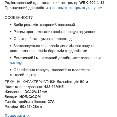
Радіокерований одноканальний контролер
WBK-400-1-12
Призначений для роботи в
системах контролю доступом
.
ОСОБЕННОСТИ
Вибір режимів: спарений/кнопковий.
Режим програмованих кодів спрощує керування.
Стійка робота в умовах перешкод.
Застосовується технологія динамічного коду та
досконала технологія боротьби з підробками.
Естетичний і мініатюрний дизайн, металева
кнопка
виходу
.
Оброблення корпусу: зносостійка пластмаса,
матовий, лиття.
ТЕХНІЧНІ ХАРАКТЕРИСТИКИ Дальність дії:
50 м
Частота передавання:
433.92MHZ
Живлення:
DC12V/12mA
Виходи:
NO/NC/COM
Тип батарейки в брелок:
27А
Розміри:
60x42x28мм
Приховати