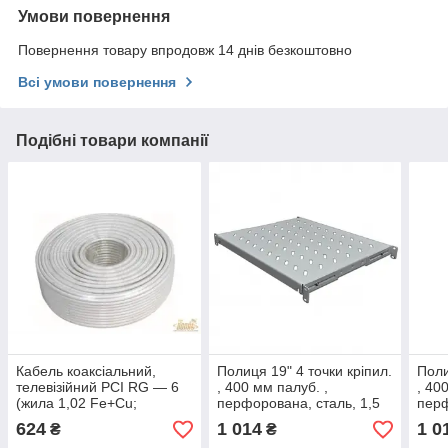
Умови повернення
Повернення товару впродовж 14 днів безкоштовно
Всі умови повернення
Подібні товари компанії
Кабель коаксіальний,
Полиця 19" 4 точки кріпил.
Поли
телевізійний PCI RG — 6
, 400 мм палуб. ,
, 40
(жила 1,02 Fe+Cu;
перфорована, сталь, 1,5
перф
обплетення 48x0,12 мм
мм, сіра.
мм, 
624
1 014
1 0
₴
₴
Al; фольга Al) 100 м.