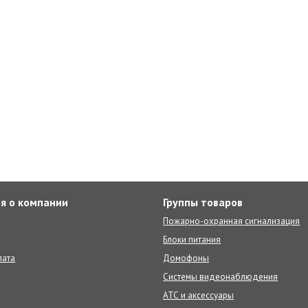
я о компании
Группы товаров
Пожарно-охранная сигнализация
Блоки питания
лата
Домофоны
Системы видеонаблюдения
АТС и аксессуары