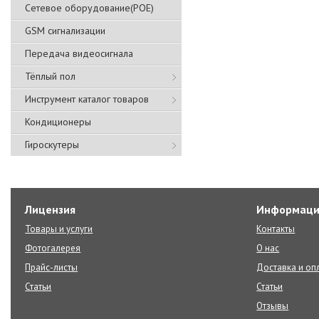
Сетевое оборудование(POE)
GSM сигнализации
Передача видеосигнала
Тёплый пол
Инструмент каталог товаров
Кондиционеры
Гироскутеры
Лицензия
Информаци
Товары и услуги
Контакты
Фотогалерея
О нас
Прайс-листы
Доставка и оп
Статьи
Статьи
Отзывы