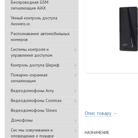
Беспроводная GSM
сигнализация АJAX
Умный контроль доступа
Ausweis.io
Распознавание автомобильных
номеров
Системы контроля и
управления доступом
Контроль доступа Шериф
Пожарно-охранная
сигнализация
Видеодомофоны Arny
Видеодомофоны Commax
Видеодомофоны Slinex
Опис товару
Домофоны
Сис-мы озвучивания и
НАЗНАЧЕНИЕ
оповещения о пожаре