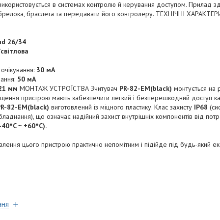
икористовується в системах контролю й керування доступом. Прилад зд
, брелока, браслета та передавати його контролеру. ТЕХНІЧНІ ХАРАКТЕ
nd 26/34
/світлова
 очікування:
30 мА
вання:
50 мА
21 мм
МОНТАЖ УСТРОЇСТВА Зчитувач
PR-82-EM(black)
монтується на р
іщення пристрою мають забезпечити легкий і безперешкодний доступ ка
PR-82-EM(black)
виготовлений із міцного пластику. Клас захисту
IP68
(си
аднання), що означає надійний захист внутрішніх компонентів від потрап
-40°C ~ +60°C).
влення цього пристрою практично непомітним і підійде під будь-який 
ння