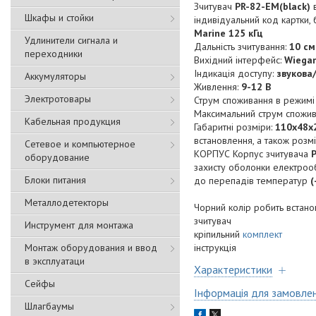
Зчитувач
PR-82-EM(black)
в
Шкафы и стойки
індивідуальний код картки
Marine 125 кГц
Удлинители сигнала и
Дальність зчитування:
10 см
переходники
Вихідний інтерфейс:
Wiega
Індикація доступу:
звукова
Аккумуляторы
Живлення:
9-12 В
Электротовары
Струм споживання в режимі
Максимальний струм спожи
Кабельная продукция
Габаритні розміри:
110х48х
встановлення, а також розм
Сетевое и компьютерное
КОРПУС Корпус зчитувача
оборудование
захисту оболонки електрообл
Блоки питания
до перепадів температур
(
Металлодетекторы
Чорний колір робить встано
зчитувач
Инструмент для монтажа
кріпильний
комплект
Монтаж оборудования и ввод
інструкція
в эксплуатаци
Характеристики
Сейфы
Інформація для замовле
Шлагбаумы