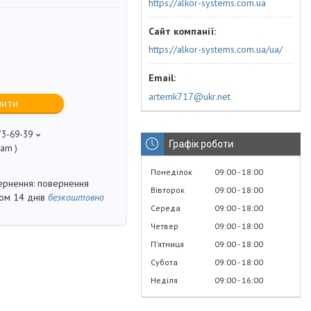
https://alkor-systems.com.ua
https://alkor-systems.com.ua/ua/
artemk717@ukr.net
пити
73-69-39
Графік роботи
ram )
Понеділок
09:00
18:00
повернення
Вівторок
09:00
18:00
гом 14 днів
безкоштовно
Середа
09:00
18:00
Четвер
09:00
18:00
Пʼятниця
09:00
18:00
Субота
09:00
18:00
Неділя
09:00
16:00