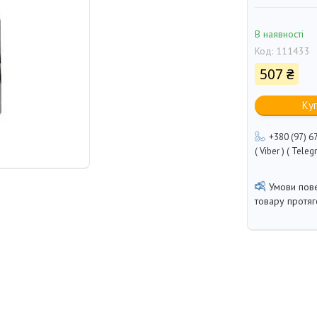
В наявності
Код:
111433
507 ₴
Ку
+380 (97) 6
( Viber ) ( Teleg
товару протя