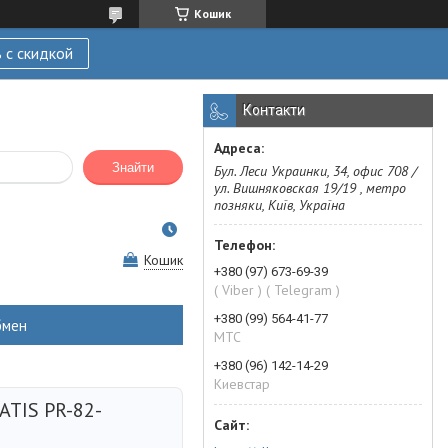
Кошик
 с скидкой
Контакти
Знайти
Бул. Леси Украинки, 34, офис 708 /
ул. Вишняковская 19/19 , метро
позняки, Київ, Україна
Кошик
+380 (97) 673-69-39
( Viber ) ( Telegram )
+380 (99) 564-41-77
бмен
МТС
+380 (96) 142-14-29
Киевстар
ATIS PR-82-