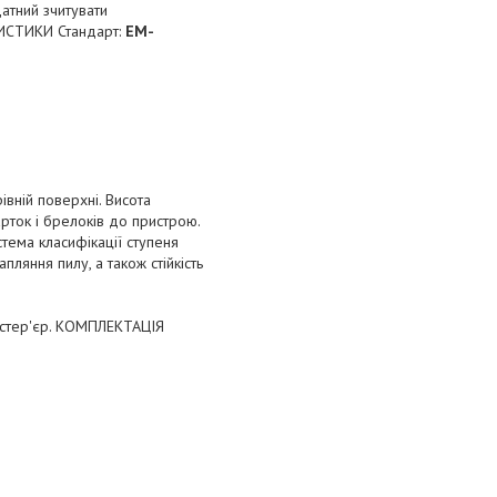
атний зчитувати
РИСТИКИ Стандарт:
EM-
івній поверхні. Висота
рток і брелоків до пристрою.
стема класифікації ступеня
ляння пилу, а також стійкість
екстер'єр. КОМПЛЕКТАЦІЯ