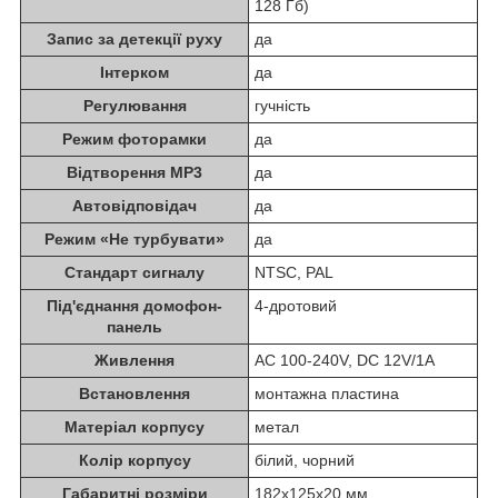
128 Гб)
Запис за детекції руху
да
Інтерком
да
Регулювання
гучність
Режим фоторамки
да
Відтворення MP3
да
Автовідповідач
да
Режим «Не турбувати»
да
Стандарт сигналу
NTSC, PAL
Під'єднання домофон-
4-дротовий
панель
Живлення
AC 100-240V, DC 12V/1A
Встановлення
монтажна пластина
Матеріал корпусу
метал
Колір корпусу
білий, чорний
Габаритні розміри
182x125x20 мм