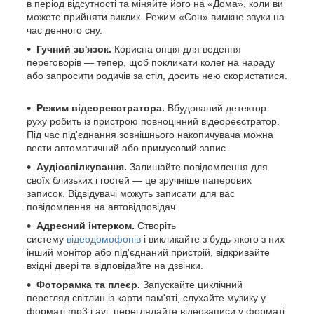
в період відсутності та міняйте його на «Дома», коли ви
можете прийняти виклик. Режим «Сон» вимкне звуки на
час денного сну.
Гучний зв'язок.
Корисна опція для ведення
переговорів — тепер, щоб покликати колег на нараду
або запросити родичів за стіл, досить нею скористатися.
Режим відеореєстратора.
Вбудований детектор
руху робить із пристрою повноцінний відеореєстратор.
Під час під'єднання зовнішнього накопичувача можна
вести автоматичний або примусовий запис.
Аудіоспілкування.
Залишайте повідомлення для
своїх близьких і гостей — це зручніше паперових
записок. Відвідувачі можуть записати для вас
повідомлення на автовідповідач.
Адресний інтерком.
Створіть
систему
відеодомофонів
і викликайте з будь-якого з них
інший монітор або під'єднаний пристрій, відкривайте
вхідні двері та відповідайте на дзвінки.
Фоторамка та плеєр.
Запускайте циклічний
перегляд світлин із карти пам'яті, слухайте музику у
форматі mp3 і avi, переглядайте відеозаписи у форматі