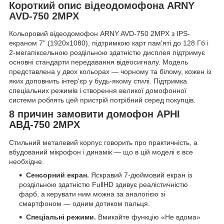
Короткий опис відеодомофона ARNY
AVD-750 2MPX
Кольоровий відеодомофон ARNY AVD-750 2MPX з IPS-
екраном 7" (1920х1080), підтримкою карт пам'яті до 128 Гб і
2-мегапіксельною роздільною здатністю дисплея підтримує
основні стандарти передавання відеосигналу. Модель
представлена у двох кольорах — чорному та білому, кожен із
яких доповнить інтер'єр у будь-якому стилі. Підтримка
спеціальних режимів і створення великої домофонної
системи роблять цей пристрій потрібний серед покупців.
8 причин замовити домофон АРНІ
АВД-750 2MPX
Стильний металевий корпус говорить про практичність, а
вбудований мікрофон і динамік — що в цій моделі є все
необхідне.
Сенсорний екран.
Яскравий 7-дюймовий екран із
роздільною здатністю FullHD здивує реалістичністю
фарб, а керувати ним можна за аналогією зі
смартфоном — одним дотиком пальця.
Спеціальні режими.
Вмикайте функцію «Не вдома»