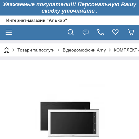
Уважаемые покупатели!!! Персональную Вашу
скидку уточняйте .
Интернет-магазин "Алькор"
Товари та послуги
Відеодомофони Arny
КОМПЛЕКТ