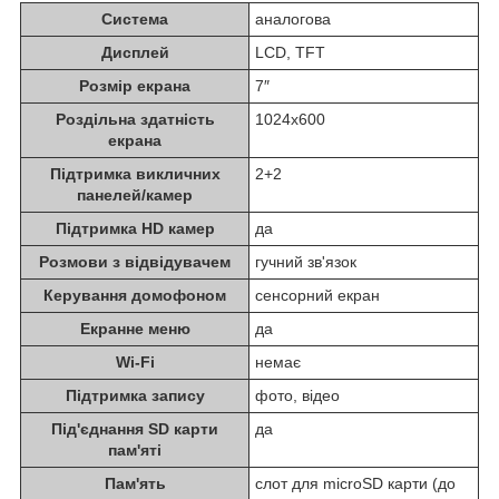
Система
аналогова
Дисплей
LCD, TFT
Розмір екрана
7″
Роздільна здатність
1024x600
екрана
Підтримка викличних
2+2
панелей/камер
Підтримка HD камер
да
Розмови з відвідувачем
гучний зв'язок
Керування домофоном
сенсорний екран
Екранне меню
да
Wi-Fi
немає
Підтримка запису
фото, відео
Під'єднання SD карти
да
пам'яті
Пам'ять
слот для microSD карти (до