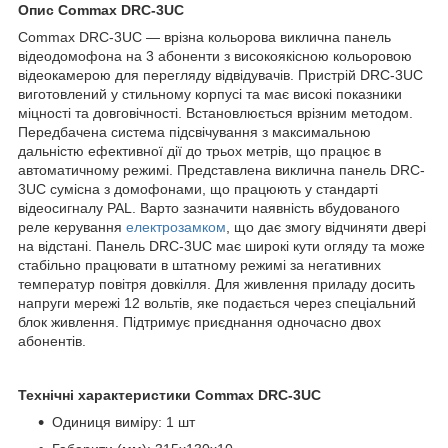
Опис Commax DRC-3UC
Commax DRC-3UC — врізна кольорова виклична панель
відеодомофона на 3 абоненти з високоякісною кольоровою
відеокамерою для перегляду відвідувачів. Пристрій DRC-3UC
виготовлений у стильному корпусі та має високі показники
міцності та довговічності. Встановлюється врізним методом.
Передбачена система підсвічування з максимальною
дальністю ефективної дії до трьох метрів, що працює в
автоматичному режимі. Представлена виклична панель DRC-
3UC сумісна з домофонами, що працюють у стандарті
відеосигналу PAL. Варто зазначити наявність вбудованого
реле керування
електрозамком
, що дає змогу відчиняти двері
на відстані. Панель DRC-3UC має широкі кути огляду та може
стабільно працювати в штатному режимі за негативних
температур повітря довкілля. Для живлення приладу досить
напруги мережі 12 вольтів, яке подається через спеціальний
блок живлення. Підтримує приєднання одночасно двох
абонентів.
Технічні характеристики Commax DRC-3UC
Одиниця виміру: 1 шт