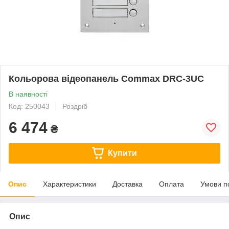
Кольорова відеопанель Commax DRC-3UC
В наявності
Код: 250043
Роздріб
6 474
₴
Купити
Опис
Характеристики
Доставка
Оплата
Умови п
Опис