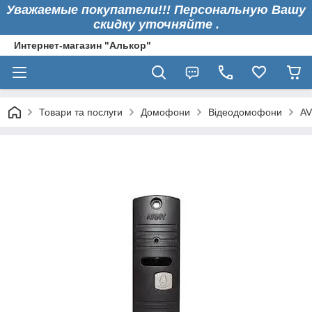
Уважаемые покупатели!!! Персональную Вашу
скидку уточняйте .
Интернет-магазин "Алькор"
Товари та послуги
Домофони
Відеодомофони
AV