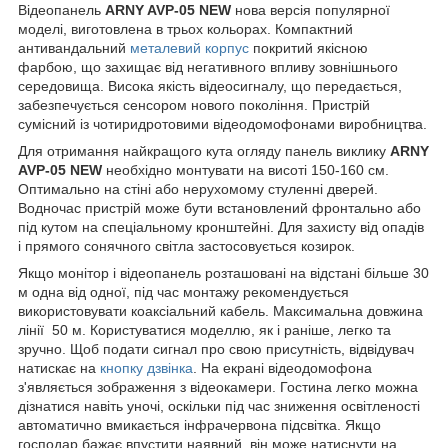
Відеопанель
ARNY AVP-05 NEW
нова версія популярної
моделі, виготовлена в трьох кольорах. Компактний
антивандальний
металевий корпус
покритий якісною
фарбою, що захищає від негативного впливу зовнішнього
середовища. Висока якість відеосигналу, що передається,
забезпечується сенсором нового покоління. Пристрій
сумісний із чотиридротовими відеодомофонами виробництва.
Для отримання найкращого кута огляду панель виклику
ARNY
AVP-05 NEW
необхідно монтувати на висоті 150-160 см.
Оптимально на стіні або нерухомому стуленні дверей.
Водночас пристрій може бути встановлений фронтально або
під кутом на спеціальному кронштейні. Для захисту від опадів
і прямого сонячного світла застосовується козирок.
Якщо монітор і відеопанель розташовані на відстані більше 30
м одна від одної, під час монтажу рекомендується
використовувати коаксіальний кабель. Максимальна довжина
лінії 50 м. Користуватися моделлю, як і раніше, легко та
зручно. Щоб подати сигнал про свою присутність, відвідувач
натискає на
кнопку дзвінка
. На екрані відеодомофона
з'являється зображення з відеокамери. Гостина легко можна
дізнатися навіть уночі, оскільки під час зниження освітленості
автоматично вмикається інфрачервона підсвітка. Якщо
господар бажає впустити наявний, він може натиснути на