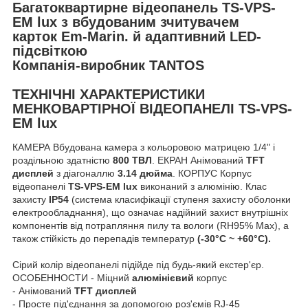
Багатоквартирне відеопанель
TS-VPS-
EM lux
з вбудованим зчитувачем
карток
Em-Marin.
й адаптивний
LED-
підсвіткою
Компанія-виробник
TANTOS
ТЕХНІЧНІ ХАРАКТЕРИСТИКИ
МЕНКОВАРТІРНОЇ ВІДЕОПАНЕЛІ
TS-VPS-
EM lux
КАМЕРА Вбудована камера з кольоровою матрицею 1/4" і
роздільною здатністю
800 ТВЛ
. ЕКРАН Анімований
TFT
дисплей
з діагоналлю
3.14 дюйма
. КОРПУС Корпус
відеопанелі
TS-VPS-EM lux
виконаний з алюмінію. Клас
захисту
IP54
(система класифікації ступеня захисту оболонки
електрообладнання), що означає надійний захист внутрішніх
компонентів від потрапляння пилу та вологи (RH95% Max), а
також стійкість до перепадів температур
(-30°C ~ +60°C).
Сірий колір відеопанелі підійде під будь-який екстер'єр.
ОСОБЕННОСТИ - Міцний
алюмінієвий
корпус
- Анімований
TFT дисплей
- Просте під'єднання за допомогою роз'ємів RJ-45