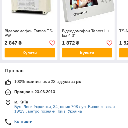
Відеодомофон Tantos TS-
Відеодомофон Tantos Lilu
TS-
PW
lux 4,3"
2 847
1 872
1 5
₴
₴
Купити
Купити
Про нас
100% позитивних з 22 відгуків за рік
Працює з 23.03.2013
м. Київ
Бул. Леси Украинки, 34, офис 708 / ул. Вишняковская
19/19 , метро позняки, Київ, Україна
Контакти