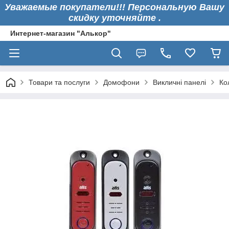
Уважаемые покупатели!!! Персональную Вашу
скидку уточняйте .
Интернет-магазин "Алькор"
Товари та послуги
Домофони
Викличні панелі
Ко