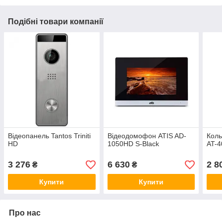
Подібні товари компанії
Відеопанель Tantos Triniti
Відеодомофон ATIS AD-
Коль
HD
1050HD S-Black
AT-4
3 276
6 630
2 8
₴
₴
Купити
Купити
Про нас