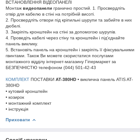
ВСТАНОВЛЕННЯ ВІДЕОПАНЕЛІ
Монтаж
видеопанели
гранично простий. 1. Просвердліть
отвір для кабелю в стіні на потрібній висоті.
2. Просвердліть отвори під кріпильні шурупи та забийте в них
дюбелі.
3. Закріпіть кронштейн на стіні за допомогою шурупів.
4. Проведіть кабелі через стіну та кронштейн і під'єднайте
панель виклику.
5. Встановіть панель на кронштейн і закріпіть її фіксувальними
гвинтами. Також Ви можете скористатися послугами
монтажного відділу інтернет-магазину Гіпермаркет за
БЕЗПЕЧНІСТЮ телефоном (044) 501-42-43
КОМПЛЕКТ
ПОСТАВКИ
AT-380HD
• виклична панель ATIS AT-
380HD
• кутовий кронштейн
• козирок
• монтажний комплект
• інструкція
Приховати