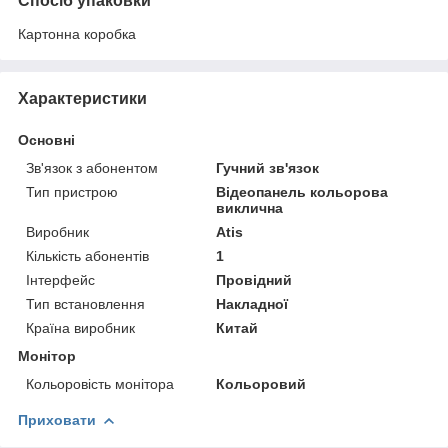
Спосіб упаковки
Картонна коробка
Характеристики
Основні
Зв'язок з абонентом
Гучний зв'язок
Тип пристрою
Відеопанель кольорова
виклична
Виробник
Atis
Кількість абонентів
1
Інтерфейс
Провідний
Тип встановлення
Накладної
Країна виробник
Китай
Монітор
Кольоровість монітора
Кольоровий
Приховати