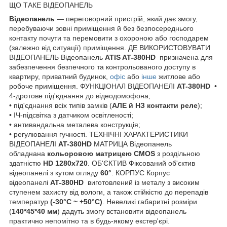
ЩО ТАКЕ ВІДЕОПАНЕЛЬ
Відеопанель
— переговорний пристрій, який дає змогу,
перебуваючи зовні приміщення й без безпосереднього
контакту почути та перемовити з охороною або господарем
(залежно від ситуації) приміщення. ДЕ ВИКОРИСТОВУВАТИ
ВІДЕОПАНЕЛЬ Відеопанель
ATIS AT-380HD
призначена для
забезпечення безпечного та контрольованого доступу в
квартиру, приватний будинок,
офіс
або
інше
житлове або
робоче приміщення. ФУНКЦІОНАЛ ВІДЕОПАНЕЛІ
AT-380HD
•
4-дротове під'єднання до відеодомофона;
• під'єднання всіх типів замків (
АЛЕ й НЗ контакти реле
);
• ІЧ-підсвітка з датчиком освітленості;
• антивандальна металева конструкція;
• регулювання гучності. ТЕХНІЧНІ ХАРАКТЕРИСТИКИ
ВІДЕОПАНЕЛІ
AT-380HD
МАТРИЦА Відеопанель
обладнана
кольоровою матрицею CMOS
з роздільною
здатністю
HD 1280x720
. ОБ'ЄКТИВ Фіксований об'єктив
відеопанелі з кутом огляду
60°
. КОРПУС Корпус
відеопанелі
AT-380HD
виготовлений із металу з високим
ступенем захисту від вологи, а також стійкістю до перепадів
температур
(-30°C ~ +50°C)
. Невеликі габаритні розміри
(
140*45*40 мм
) дадуть змогу встановити відеопанель
практично непомітно та в будь-якому екстер'єрі.