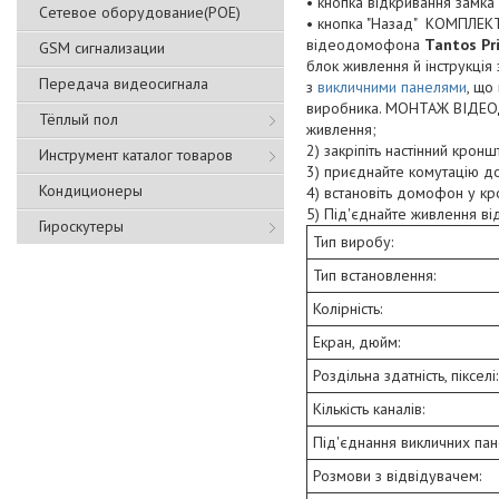
• кнопка відкривання замка
Сетевое оборудование(POE)
• кнопка "Назад" КОМПЛ
відеодомофона
Tantos Pr
GSM сигнализации
блок живлення й інструкці
Передача видеосигнала
з
викличними панелями
, що
виробника. МОНТАЖ ВІДЕОД
Тёплый пол
живлення;
2) закріпіть настінний кро
Инструмент каталог товаров
3) приєднайте комутацію до
Кондиционеры
4) встановіть домофон у кр
5) Під'єднайте живлення в
Гироскутеры
Тип виробу:
Тип встановлення:
Колірність:
Екран, дюйм:
Роздільна здатність, пікселі:
Кількість каналів:
Під'єднання викличних па
Розмови з відвідувачем: