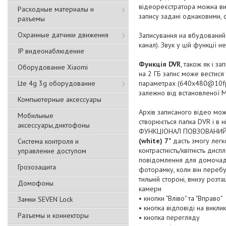
відеореєстратора можна в
Расходные материалы и
запису задані однаковими,
разъемы
Охранные датчики движения
Записування на вбудований
канал). Звук у цій функції н
IP видеонаблюдение
Функція DVR
, також як і за
Оборудование Xiaomi
на 2 ГБ запис може вестися 
параметрах (640x480@10fps
Lte 4g 3g оборудование
залежно від встановленої M
Компьютерные аксессуары
Архів записаного відео мо
Мобильные
створюється папка DVR і в н
аксессуары,диктофоны
ФУНКЦІОНАЛ ПОВЗОВАНИЙ І
(white) 7"
дасть змогу легко
Система контроля и
контрастність/квітність дис
управление доступом
повідомлення для домочадці
Грозозащита
фоторамку, коли він пере
тильній стороні, внизу роз
Домофоны
камери
• кнопки "Вліво" та "Вправо"
Замки SEVEN Lock
• кнопка відповіді на викли
Разъемы и коннекторы
• кнопка перегляду