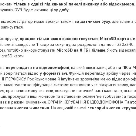
иконати
тільки з однієї під'єднаної панелі виклику або відеокамери
 функція DVR буде активна
цілу добу
.
 відеореєстратор може вестися також і
за датчиком руху
, але тільки з
е записується.
пис вручну,
працює тільки якщо використовується MicroSD карта не
тільки зі швидкістю 1 кадр за секунду, за роздільної здатності 320х240
), потрібно використовувати
MicroSD на 8 ГБ і більше
. Якість відеоз
icroSD карти.
жна
переглядати на відеодомофоні
, на який вівся запис, або
на ПК з M
ій зберігається відео
у форматі avi
. Функція перегляду архіву через ін
НТЕРФЕЙСУ Російськомовне й інтуїтивно зрозуміле меню відеодомо
 налаштувати конфігурацію системи: встановити час відкриття замку, наст
плея, призначити мову системи, показувати поточний час і календар, встан
в, прослухати інші монітори та встановити режим "не турбувати", а так
буває в режимі очікування. ОРГАНИ КЕРУВАННЯ ВІДЕОДОМОФОНА
Tanto
ташована
кнопка живлення
. На лицьовій панелі
сенсорні кнопки керува
к