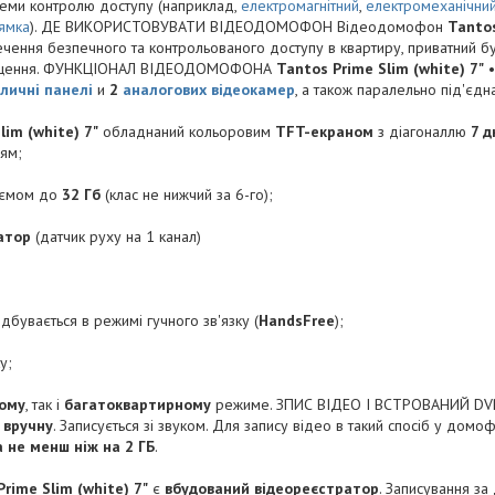
еми контролю доступу (наприклад,
електромагнітний
,
електромеханічни
ямка
). ДЕ ВИКОРИСТОВУВАТИ ВІДЕОДОМОФОН Відеодомофон
Tantos
чення безпечного та контрольованого доступу в квартиру, приватний бу
міщення. ФУНКЦІОНАЛ ВІДЕОДОМОФОНА
Tantos Prime Slim (white) 7"
•
личні панелі
и
2
аналогових відеокамер
, а також паралельно під'єд
lim (white) 7"
обладнаний кольоровим
TFT-екраном
з діагоналлю
7 
ням;
'ємом до
32 Гб
(клас не нижчий за 6-го);
атор
(датчик руху на 1 канал)
дбувається в режимі гучного зв'язку (
HandsFree
);
ку;
ному
, так і
багатоквартирному
режиме. ЗПИС ВІДЕО І ВСТРОВАНИЙ DVR
 вручну
. Записується зі звуком. Для запису відео в такий спосіб у домо
 не менш ніж на 2 ГБ
.
rime Slim (white) 7"
є
вбудований відеореєстратор
. Записування з