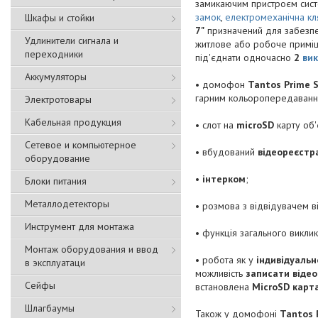
замикаючим пристроєм сист
замок
,
електромеханічна кл
Шкафы и стойки
7"
призначений для забезпе
Удлинители сигнала и
житлове або робоче при
переходники
під'єднати одночасно
2
вик
Аккумуляторы
• домофон
Tantos Prime S
гарним кольоропередаван
Электротовары
Кабельная продукция
• слот на
microSD
карту об
Сетевое и компьютерное
• вбудований
відеореєстр
оборудование
•
інтерком
;
Блоки питания
Металлодетекторы
• розмова з відвідувачем ві
Инструмент для монтажа
• функція загального викли
Монтаж оборудования и ввод
• робота як у
індивідуаль
в эксплуатаци
можливість
записати відео
Сейфы
встановлена
MicroSD карта
Шлагбаумы
Також у домофоні
Tantos P