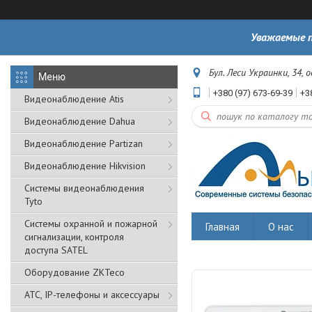
Уважаемые п
Бул. Леси Украинки, 34, 
+380 (97) 673-69-39
+3
Видеонаблюдение Atis
Видеонаблюдение Dahua
Видеонаблюдение Partizan
Видеонаблюдение Hikvision
Системы видеонаблюдения
Tyto
Cистемы охранной и пожарной
Главная
О нас
сигнализации, контроля
доступа SATEL
Оборудование ZKTeco
АТС, IP-телефоны и аксессуары