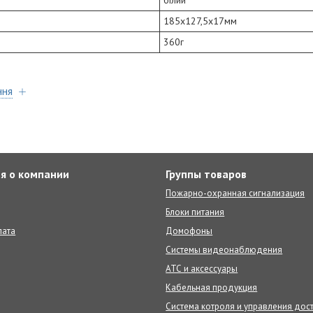
185х127,5х17мм
360г
ння
я о компании
Группы товаров
Пожарно-охранная сигнализация
Блоки питания
лата
Домофоны
Системы видеонаблюдения
АТС и аксессуары
Кабельная продукция
Система котроля и управления дос