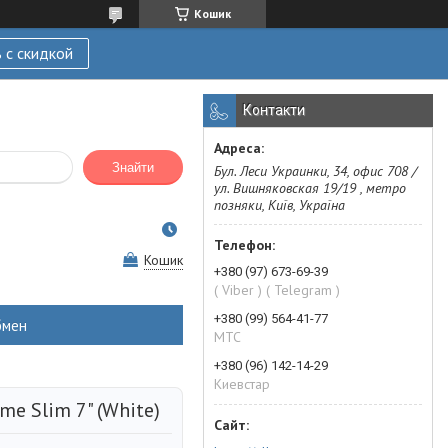
Кошик
 с скидкой
Контакти
Знайти
Бул. Леси Украинки, 34, офис 708 /
ул. Вишняковская 19/19 , метро
позняки, Київ, Україна
Кошик
+380 (97) 673-69-39
( Viber ) ( Telegram )
+380 (99) 564-41-77
бмен
МТС
+380 (96) 142-14-29
Киевстар
ime Slim 7" (White)