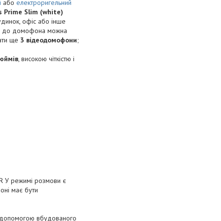
й
або
електроригельний
 Prime Slim (white)
динок, офіс або інше
 до домофона можна
нати ще
3 відеодомофони
;
дюймів
, високою чіткістю і
 У режимі розмови є
фоні має бути
а допомогою вбудованого