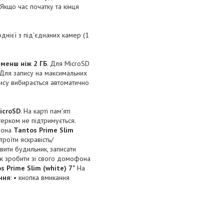
. Якщо час початку та кінця
 однієї з під'єднаних камер (1
 менш ніж 2 ГБ
. Для MicroSD
. Для запису на максимальних
апису вибирається автоматично
icroSD
. На карті пам'яті
терком не підтримується.
фона
Tantos Prime Slim
роїти яскравість/
овити будильник, записати
ож зробити зі свого домофона
s Prime Slim (white) 7"
На
ння
: • кнопка вмикання