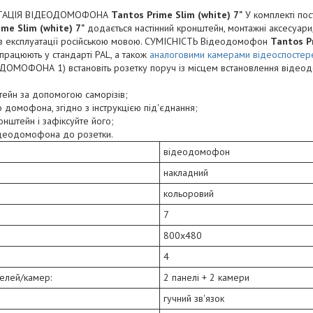
ЕКТАЦІЯ ВІДЕОДОМОФОНА
Tantos Prime Slim (white) 7"
У комплекті пос
ime Slim (white) 7"
додається настінний кронштейн, монтажні аксесуари,
я з експлуатації російською мовою. СУМІСНІСТЬ Відеодомофон
Tantos P
 працюють у стандарті PAL, а також
аналоговими камерами відеоспосте
ОМОФОНА 1) встановіть розетку поруч із місцем встановлення відео
нштейн за допомогою саморізів;
 домофона, згідно з інструкцією під'єднання;
онштейн і зафіксуйте його;
ідеодомофона до розетки.
відеодомофон
накладний
кольоровий
7
800х480
4
нелей/камер:
2 панелі + 2 камери
гучний зв'язок