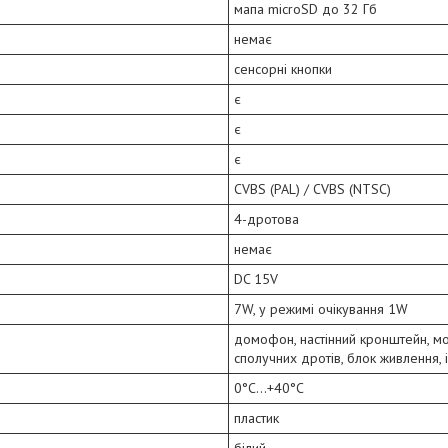
мапа microSD до 32 Гб
немає
сенсорні кнопки
є
є
є
CVBS (PAL) / CVBS (NTSC)
4-дротова
немає
DC 15V
7W, у режимі очікування 1W
домофон, настінний кронштейн, мо
сполучних дротів, блок живлення, 
0°C...+40°C
пластик
білий