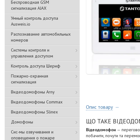
Беспроводная GSM
сигнализация АJAX
Умный контроль доступа
Ausweis.io
Распознавание автомобильных
номеров
Системы контроля и
управления доступом
Контроль доступа Шериф
Пожарно-охранная
сигнализация
Видеодомофоны Arny
Видеодомофоны Commax
Опис товару
Видеодомофоны Slinex
ЩО ТАКЕ ВІДЕОД
Домофоны
Відеодомофон
— переговор
Сис-мы озвучивания и
побачити, почути та перемо
оповещения о пожаре