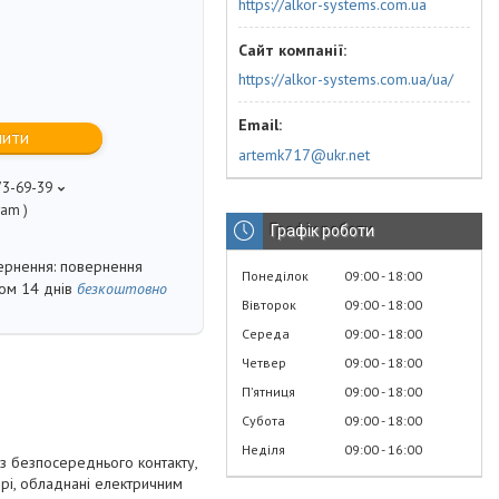
https://alkor-systems.com.ua
https://alkor-systems.com.ua/ua/
пити
artemk717@ukr.net
73-69-39
ram )
Графік роботи
повернення
Понеділок
09:00
18:00
гом 14 днів
безкоштовно
Вівторок
09:00
18:00
Середа
09:00
18:00
Четвер
09:00
18:00
Пʼятниця
09:00
18:00
Субота
09:00
18:00
Неділя
09:00
16:00
з безпосереднього контакту,
ері, обладнані електричним