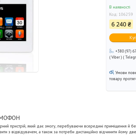
В наявності
Код:
106259
6 240 ₴
Ку
+380 (97) 6
( Viber ) ( Teleg
товару протя
ОМОФОН
ний пристрій, який дає змогу, перебуваючи всередині приміщення й бе
вити з відвідувачем, а також за потреби дистанційно відчинити йому дв