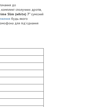
тачання до
 комплект сполучних дротів,
rime Slim (white) 7"
сумісний
реження
будь-якого
домофона для під'єднання