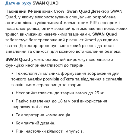
Датчик руху
SWAN QUAD
Пасивний ІЧ-вивісник Crow Swan Quad
Детектор SWAN
Quad, у якому використовувана спеціально розроблена
оптична лінза з унікальним 4-елементним PIR-сенсором і
нова електроніка, оптимізований для зменшення помилкових
тривог, викликаних невеликими тваринами.
SWAN Quad
забезпечує безперевершений рівень стійкості до видима
світла. Детектор пропонує винятковий рівень здатності
виявлення та стійкості для кожного встановлення безпеки.
SWAN Quad
укомплектований ширококутною лінзою з
функцією несприйнятливості до тварин.
Технологія лічильника формування зображення для
тонкого аналізу розмірів об'єкта та відділення з сигналів
зовнішнього середовища та тварин.
Несприйнятливість до тварин вагою до 25 кг.
Радіус виявлення до 18 м у разі використання
ширококутної лінзи.
Температурна компенсація.
Компактний дизайн.
Різні настоянки кількості імпульсів.