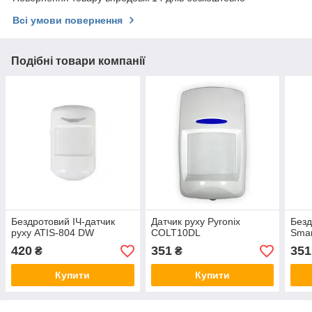
Всі умови повернення
Подібні товари компанії
Бездротовий ІЧ-датчик
Датчик руху Pyronix
Безд
руху ATIS-804 DW
COLT10DL
Smar
420
351
351
₴
₴
Купити
Купити