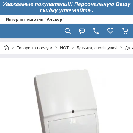
Уважаемые покупатели!!! Персональную Вашу
скидку уточняйте .
Интернет-магазин "Алькор"
Товари та послуги
HOT
Датчики, сповіщувачі
Дат