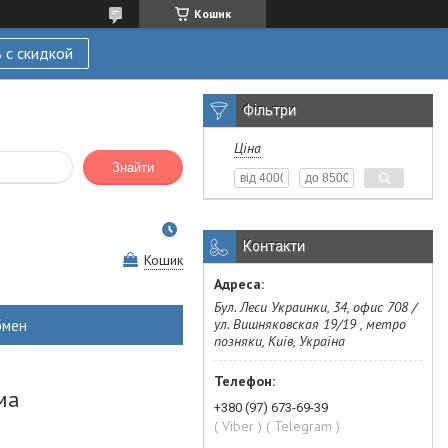
Кошик
 с скидкой
Фільтри
Ціна
Знайти
Контакти
Кошик
Бул. Леси Украинки, 34, офис 708 /
ул. Вишняковская 19/19 , метро
бмен
позняки, Київ, Україна
ма
+380 (97) 673-69-39
( Viber ) ( Telegram )