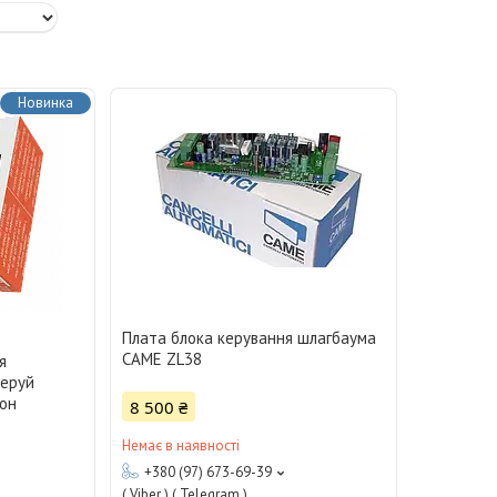
Новинка
Плата блока керування шлагбаума
CAME ZL38
я
керуй
он
8 500 ₴
Немає в наявності
+380 (97) 673-69-39
( Viber ) ( Telegram )