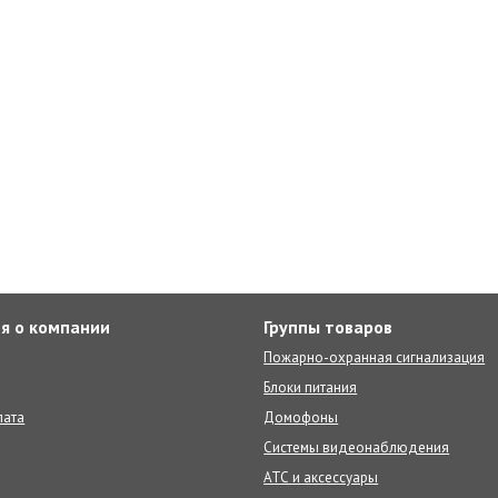
я о компании
Группы товаров
Пожарно-охранная сигнализация
Блоки питания
лата
Домофоны
Системы видеонаблюдения
АТС и аксессуары