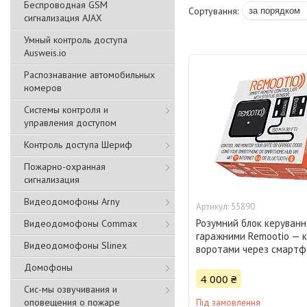
Беспроводная GSM
сигнализация АJAX
Умный контроль доступа
Ausweis.io
Распознавание автомобильных
номеров
Системы контроля и
управления доступом
Контроль доступа Шериф
Пожарно-охранная
сигнализация
Видеодомофоны Arny
55890
Розумний блок керуванн
Видеодомофоны Commax
гаражними Remootio — 
Видеодомофоны Slinex
воротами через смартф
Домофоны
4 000 ₴
Сис-мы озвучивания и
оповещения о пожаре
Під замовлення