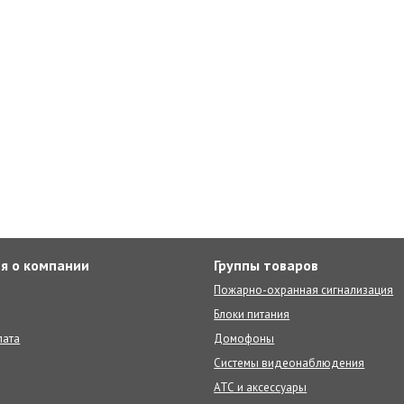
я о компании
Группы товаров
Пожарно-охранная сигнализация
Блоки питания
лата
Домофоны
Системы видеонаблюдения
АТС и аксессуары