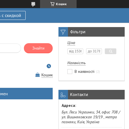
Кошик
 с скидкой
Фільтри
Ціна
Знайти
Наявність
В наявності
2
Кошик
бмен
Контакти
Бул. Леси Украинки, 34, офис 708 /
ул. Вишняковская 19/19 , метро
позняки, Київ, Україна