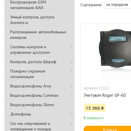
Беспроводная GSM
сигнализация АJAX
Умный контроль доступа
Ausweis.io
Распознавание автомобильных
номеров
Системы контроля и
управления доступом
Контроль доступа Шериф
Пожарно-охранная
сигнализация
Видеодомофоны Arny
C1112
Зчитувач Roger GP-60
Видеодомофоны Commax
Видеодомофоны Slinex
15 366 ₴
Домофоны
В наявності
Сис-мы озвучивания и
оповещения о пожаре
Купити