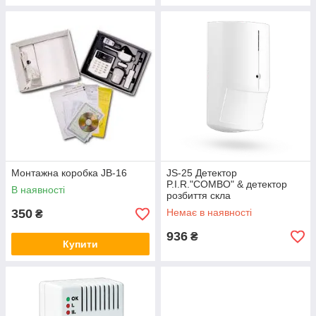
Монтажна коробка JB-16
JS-25 Детектор
P.I.R."COMBO" & детектор
В наявності
розбиття скла
350
Немає в наявності
₴
936
₴
Купити