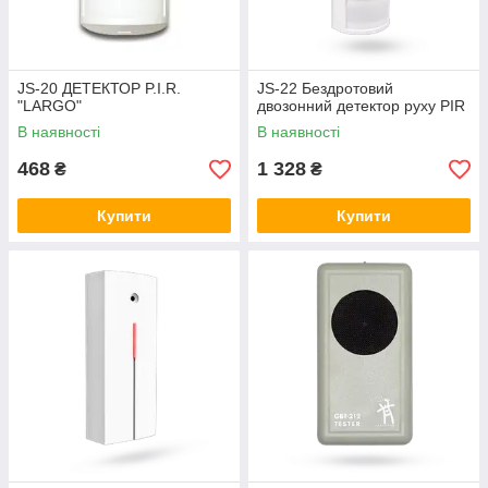
JS-20 ДЕТЕКТОР P.I.R.
JS-22 Бездротовий
"LARGO"
двозонний детектор руху PIR
В наявності
В наявності
468
1 328
₴
₴
Купити
Купити