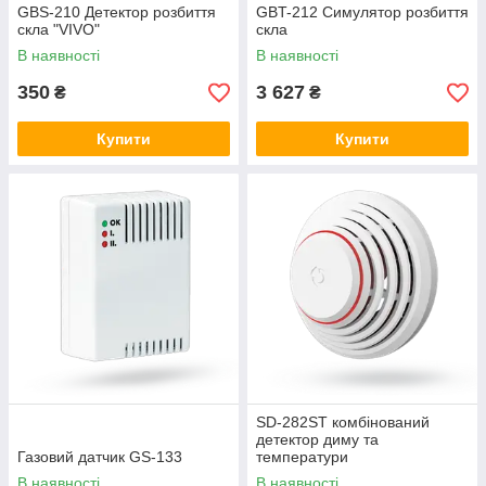
GBS-210 Детектор розбиття
GBT-212 Симулятор розбиття
скла "VIVO"
скла
В наявності
В наявності
350
3 627
₴
₴
Купити
Купити
SD-282ST комбінований
детектор диму та
Газовий датчик GS-133
температури
В наявності
В наявності