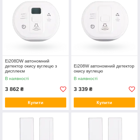
Ei208DW автономний
детектор окису вуглецю з
Ei208W автономний детектор
дисплеєм
окису вуглецю
В наявності
В наявності
3 862
3 339
₴
₴
Купити
Купити