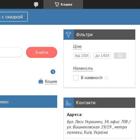
Кошик
 с скидкой
Фільтри
Ціна
Знайти
Наявність
В наявності
1
Кошик
бмен
Контакти
Бул. Леси Украинки, 34, офис 708 /
ул. Вишняковская 19/19 , метро
позняки, Київ, Україна