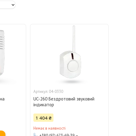
04-0330
ена
UC-260 Бездротовий звуковий
індикатор
1 404 ₴
Немає в наявності
+380 (97) 673-69-39