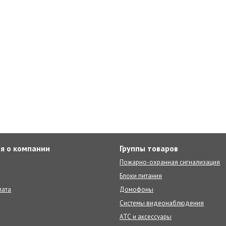
я о компании
Группы товаров
Пожарно-охранная сигнализация
Блоки питания
лата
Домофоны
Системы видеонаблюдения
АТС и аксессуары