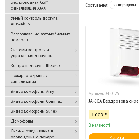
Беспроводная GSM
сигнализация АJAX
Умный контроль доступа
Ausweis.io
Распознавание автомобильных
номеров
Системы контроля и
управления доступом
Контроль доступа Шериф
Пожарно-охранная
сигнализация
Видеодомофоны Arny
04-0329
JA-60A Бездротова сир
Видеодомофоны Commax
Видеодомофоны Slinex
1 000 ₴
Домофоны
В наявності
Сис-мы озвучивания и
оповещения о пожаре
Купити