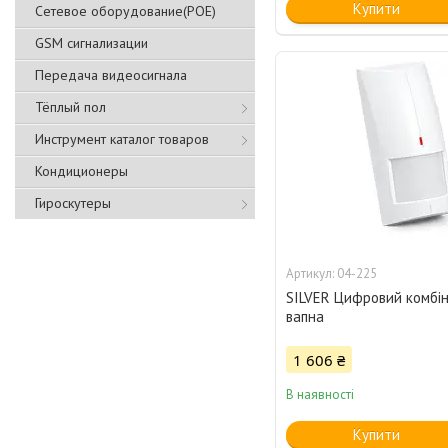
Купити
Сетевое оборудование(POE)
GSM сигнализации
Передача видеосигнала
Тёплый пол
Инструмент каталог товаров
Кондиционеры
Гироскутеры
04-225
SILVER Цифровий комбі
вапна
1 606 ₴
В наявності
Купити