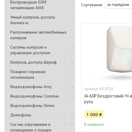
Беспроводная GSM
сигнализация АJAX
Умный контроль доступа
Ausweis.io
Распознавание автомобильных
номеров
Системы контроля и
управления доступом
Контроль доступа Шериф
Пожарно-охранная
сигнализация
Видеодомофоны Arny
04-0318
JA-60P Бездротовий ІЧ-в
Видеодомофоны Commax
руху
Видеодомофоны Slinex
1 000 ₴
Домофоны
Сис-мы озвучивания и
В наявності
оповещения о пожаре