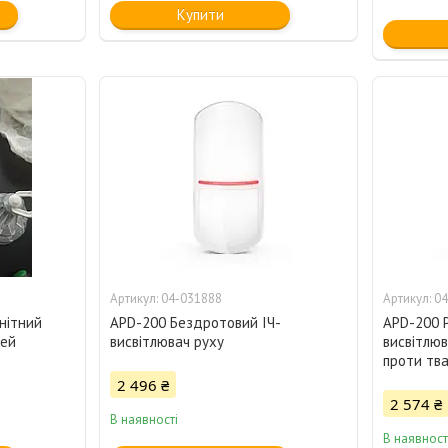
Купити
04-031888
04
нітний
APD-200 Бездротовий ІЧ-
APD-200 
рей
висвітлювач руху
висвітлюв
проти тва
2 496 ₴
2 574 ₴
В наявності
В наявност