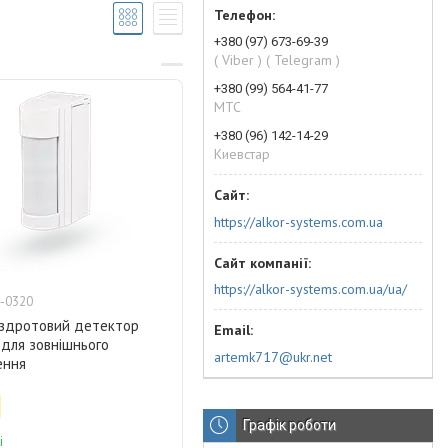
+380 (97) 673-69-39
( Viber ) ( Telegram )
+380 (99) 564-41-77
МТС
+380 (96) 142-14-29
Киевстар
https://alkor-systems.com.ua
https://alkor-systems.com.ua/ua/
-0320
ездротовий детектор
. для зовнішнього
artemk717@ukr.net
ення
Графік роботи
і