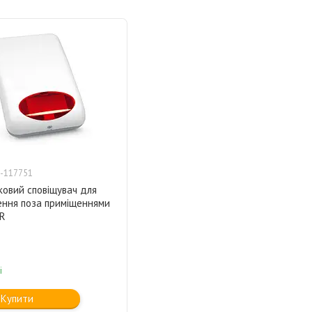
-117751
ковий сповіщувач для
ення поза приміщеннями
 R
і
Купити