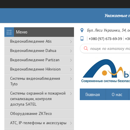
Уважаемые п
Бул. Леси Украинки, 34, 
+380 (97) 673-69-39
+3
Видеонаблюдение Atis
Видеонаблюдение Dahua
Видеонаблюдение Partizan
Видеонаблюдение Hikvision
Системы видеонаблюдения
Tyto
Cистемы охранной и пожарной
Главная
О нас
сигнализации, контроля
доступа SATEL
Оборудование ZKTeco
АТС, IP-телефоны и аксессуары