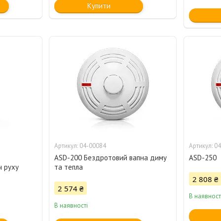
Купити
04-00084
04
ASD-200 Бездротовий вапна диму
ASD-250
ч руху
та тепла
2 808 ₴
2 574 ₴
В наявност
В наявності