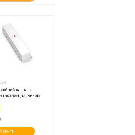
/24
аційний вапна з
онтактним датчиком
і
Купити