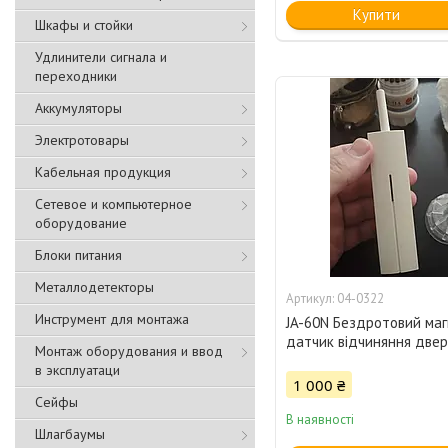
Купити
Шкафы и стойки
Удлинители сигнала и
переходники
Аккумуляторы
Электротовары
Кабельная продукция
Сетевое и компьютерное
оборудование
Блоки питания
Металлодетекторы
04-0322
Инструмент для монтажа
JA-60N Бездротовий маг
датчик відчиняння две
Монтаж оборудования и ввод
в эксплуатаци
1 000 ₴
Сейфы
В наявності
Шлагбаумы