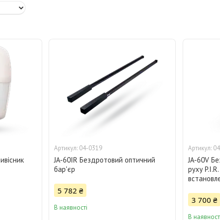
04-0319
04
ивісник
JA-60IR Бездротовий оптичний
JA-60V Б
бар'єр
руху P.I.R
встановл
5 782 ₴
3 700 ₴
В наявності
В наявност