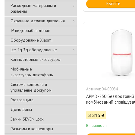
Купити
Расходные материалы и
разъемы
Охранные датчики движения
IP видеонаблюдение
Оборудование Xiaomi
Lte 4g 3g оборудование
Компьютерные аксессуары
Мобильные
аксессуары,диктофоны
Система контроля и
04-00084
управление доступом
APMD-250 Бездротовий
Грозозащита
комбінований сповіщува
Домофоны
3 315 ₴
Замки SEVEN Lock
В наявності
Разъемы и коннекторы