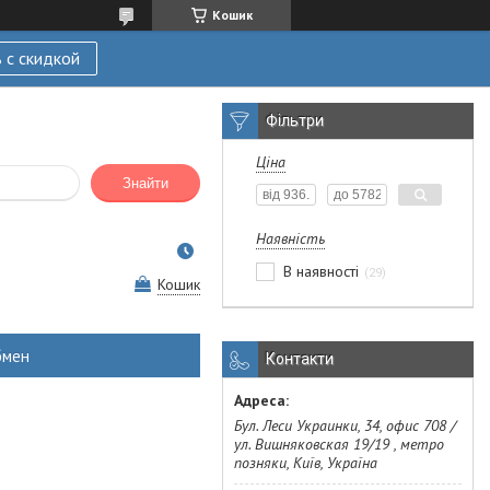
Кошик
 с скидкой
Фільтри
Ціна
Знайти
Наявність
В наявності
29
Кошик
бмен
Контакти
Бул. Леси Украинки, 34, офис 708 /
ул. Вишняковская 19/19 , метро
позняки, Київ, Україна