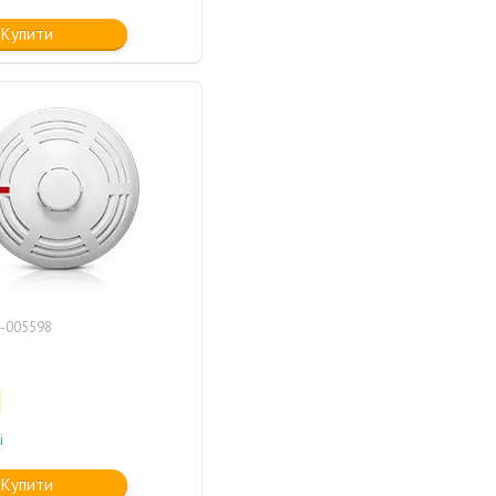
Купити
-005598
і
Купити