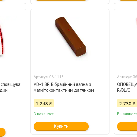
06-1115
06
 сповіщувач
VD-1 BR Вібраційний вапна з
ОПОВЕЩА
дині
магнітоконтактним датчиком
R/BL/O
1 248 ₴
2 730 ₴
В наявності
В наявност
Купити