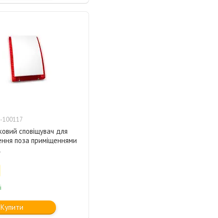
-100117
ковий сповіщувач для
ення поза приміщеннями
R
і
Купити