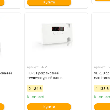
Купити
04-35
05
нований
TD-1 Програмовний
VD-1 Вібр
температурний вапна
магніток
2 184 ₴
1 138 ₴
В наявності
В наявност
Купити