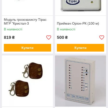
Модуль грозозахисту Тірас
МГР "Кристал-3
Приймач Оріон-РК (100 м)
В наявності
В наявності
819
500
₴
₴
Купити
Купити