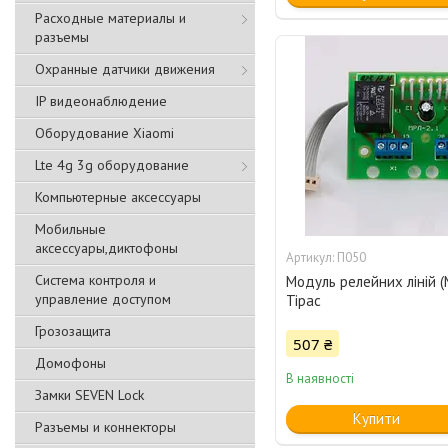
Расходные материалы и
разъемы
Охранные датчики движения
IP видеонаблюдение
Оборудование Xiaomi
Lte 4g 3g оборудование
Компьютерные аксессуары
Мобильные
аксессуары,диктофоны
П050
Система контроля и
Модуль релейних ліній (
управление доступом
Тірас
Грозозащита
507 ₴
Домофоны
В наявності
Замки SEVEN Lock
Купити
Разъемы и коннекторы