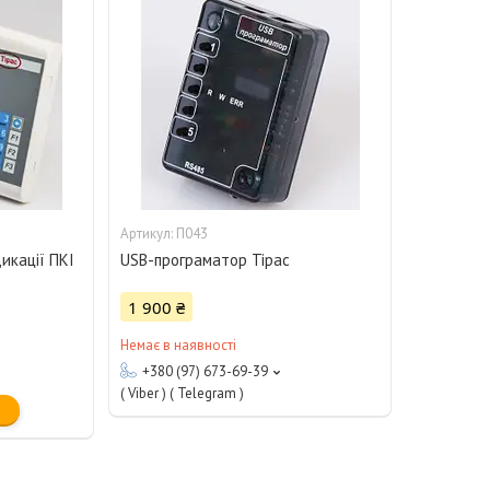
П043
икації ПКІ
USB-програматор Тірас
1 900 ₴
Немає в наявності
+380 (97) 673-69-39
( Viber ) ( Telegram )