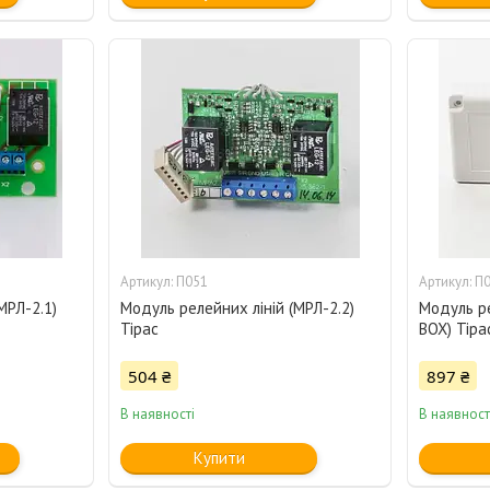
П051
П
МРЛ-2.1)
Модуль релейних ліній (МРЛ-2.2)
Модуль ре
Тірас
BOX) Тіра
504 ₴
897 ₴
В наявності
В наявност
Купити