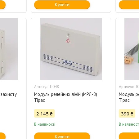
Купити
П048
П
озахисту
Модуль релейних ліній (МРЛ-8)
Модуль р
Тірас
Тірас
2 145 ₴
390 ₴
В наявності
В наявност
Купити