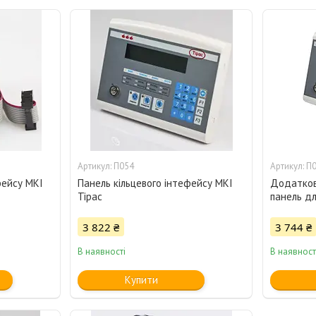
П054
П
фейсу МКІ
Панель кільцевого інтефейсу МКІ
Додатков
Тірас
панель дл
3 822 ₴
3 744 ₴
В наявності
В наявност
Купити