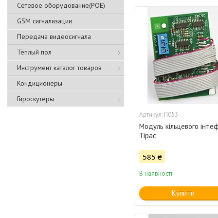
Сетевое оборудование(POE)
GSM сигнализации
Передача видеосигнала
Тёплый пол
Инструмент каталог товаров
Кондиционеры
Гироскутеры
П053
Модуль кільцевого інте
Тірас
585 ₴
В наявності
Купити