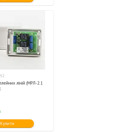
052
лейних ліній (МРЛ-2.1
с
і
Купити