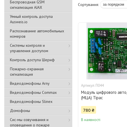
Беспроводная GSM
сигнализация АJAX
Умный контроль доступа
Ausweis.io
Распознавание автомобильных
номеров
Системы контроля и
управления доступом
Контроль доступа Шериф
Пожарно-охранная
сигнализация
Видеодомофоны Arny
П044
Модуль цифрового авт
Видеодомофоны Commax
(МЦА) Тірас
Видеодомофоны Slinex
780 ₴
Домофоны
Сис-мы озвучивания и
В наявності
оповещения о пожаре