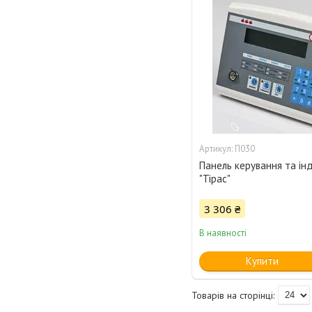
П030
Панель керування та інд
"Тірас"
3 306 ₴
В наявності
Купити