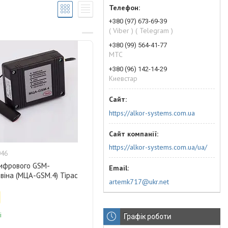
+380 (97) 673-69-39
( Viber ) ( Telegram )
+380 (99) 564-41-77
МТС
+380 (96) 142-14-29
Киевстар
https://alkor-systems.com.ua
https://alkor-systems.com.ua/ua/
046
ифрового GSM-
віна (МЦА-GSM.4) Тірас
artemk717@ukr.net
і
Графік роботи