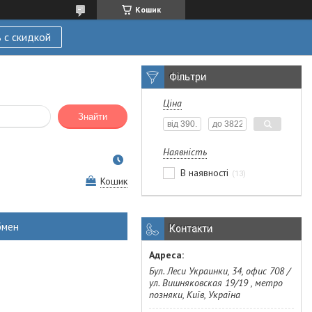
Кошик
 с скидкой
Фільтри
Ціна
Знайти
Наявність
В наявності
13
Кошик
бмен
Контакти
Бул. Леси Украинки, 34, офис 708 /
ул. Вишняковская 19/19 , метро
позняки, Київ, Україна