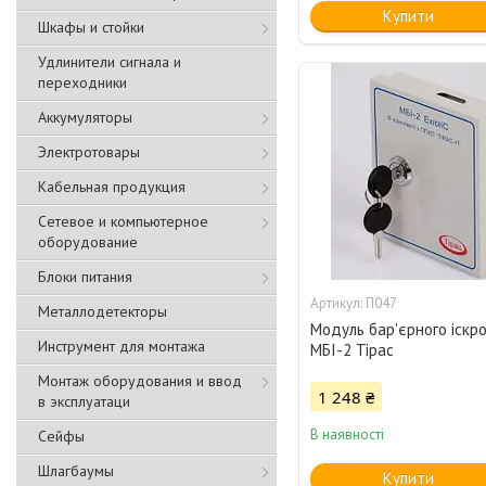
Купити
Шкафы и стойки
Удлинители сигнала и
переходники
Аккумуляторы
Электротовары
Кабельная продукция
Сетевое и компьютерное
оборудование
Блоки питания
П047
Металлодетекторы
Модуль бар'єрного іскр
Инструмент для монтажа
МБІ-2 Тірас
Монтаж оборудования и ввод
1 248 ₴
в эксплуатаци
В наявності
Сейфы
Шлагбаумы
Купити