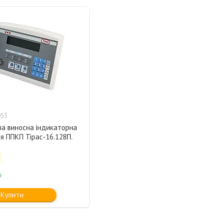
055
а виносна індикаторна
я ППКП Тірас-16.128П.
і
Купити