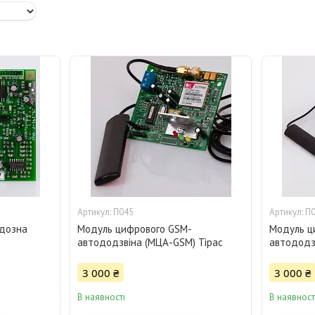
П045
П
одозна
Модуль цифрового GSM-
Модуль ц
автододзвіна (МЦА-GSM) Тірас
автододз
3 000 ₴
3 000 ₴
В наявності
В наявност