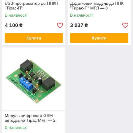
USB-програматор до ППКП
Додатковий модуль до ППК
"Тірас-П"
"Тирас-П" МРЛ — 8
В наявності
В наявності
4 100
3 237
₴
₴
Купити
Купити
Модуль цифрового GSM-
автодзвіна Тірас МРЛ — 2
В наявності