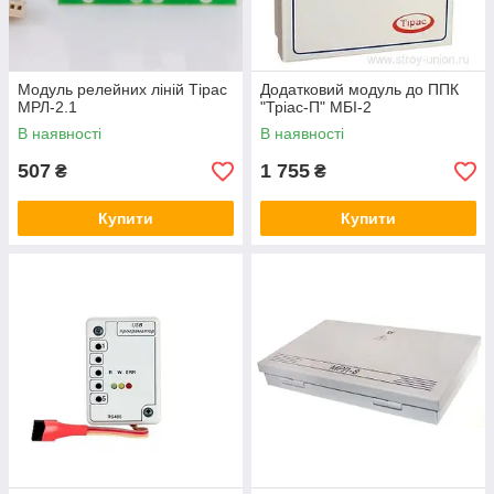
Модуль релейних ліній Тірас
Додатковий модуль до ППК
МРЛ-2.1
"Тріас-П" МБІ-2
В наявності
В наявності
507
1 755
₴
₴
Купити
Купити