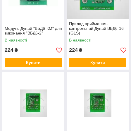
Прилад приймання-
Модуль Дунай "ВБД6-КМ" для
контрольний Дунай ВБД6-16
виконання "ВБД6-2"
(G1S)
В наявності
В наявності
224
224
₴
₴
Купити
Купити