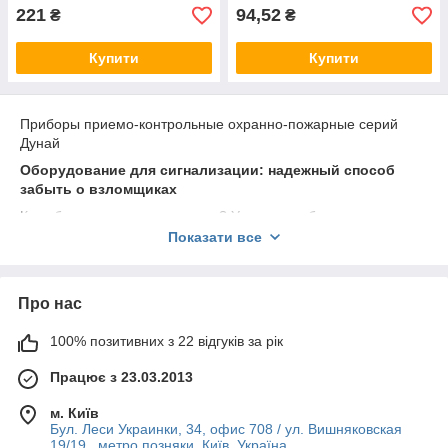
221
94,52
₴
₴
Купити
Купити
Приборы приемо-контрольные охранно-пожарные серий
Дунай
Оборудование для сигнализации: надежный способ
забыть о взломщиках
Как обезопасить свое жилище? Установить бронированную
дверь и крепкий замок? Это далеко не всегда эффективно,
Показати все
ведь взломщик часто проникает в квартиру или офис через
окна или крышу. Гораздо рациональнее купить охранную
сигнализацию и быть спокойным на счет сохранности своего
Про нас
имущества.
Як підібрати охоронну сигналізацію?
100% позитивних з 22 відгуків за рік
У нашому Інтернет-магазині «Алькор» досвідчені фахівці
Працює з 23.03.2013
допоможуть вам підібрати необхідне обладнання для
охоронної сигналізації. Ми пропонуємо обладнання таких
м. Київ
компаній, як:
Бул. Леси Украинки, 34, офис 708 / ул. Вишняковская
19/19 , метро позняки, Київ, Україна