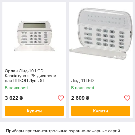
Орлан Лінд-10 LCD.
Клавіатура з РК-дисплеєм
для ППКОП Лунь-9Т
Лінд-11LED
В наявності
В наявності
3 622
2 609
₴
₴
Купити
Купити
Приборы приемо-контрольные охранно-пожарные серий