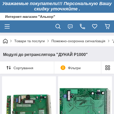
Уважаемые покупатели!!! Персональную Вашу
скидку уточняйте .
Интернет-магазин "Алькор"
Товари та послуги
Пожежно-охоронна сигналізація
"
Модулі до ретранслятора "ДУНАЙ Р1000"
Сортування
0
Фільтри