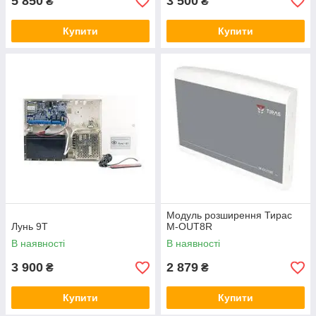
5 850
3 500
₴
₴
Купити
Купити
Модуль розширення Тирас
Лунь 9Т
M-OUT8R
В наявності
В наявності
3 900
2 879
₴
₴
Купити
Купити