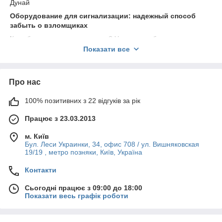
Дунай
Оборудование для сигнализации: надежный способ
забыть о взломщиках
Как обезопасить свое жилище? Установить бронированную
дверь и крепкий замок? Это далеко не всегда эффективно,
Показати все
ведь взломщик часто проникает в квартиру или офис через
окна или крышу. Гораздо рациональнее купить охранную
сигнализацию и быть спокойным на счет сохранности своего
Про нас
имущества.
Как подобрать охранную сигнализацию?
100% позитивних з 22 відгуків за рік
В нашем Интернет-магазине «Алькор» опытные специалисты
Працює з 23.03.2013
помогут вам подобрать необходимое оборудование для
охранной сигнализации. Мы предлагаем оборудование таких
м. Київ
компаний, как:
Бул. Леси Украинки, 34, офис 708 / ул. Вишняковская
19/19 , метро позняки, Київ, Україна
беспроводная сигнализация компании Jablotron
(Чехия);
Контакти
беспроводная сигнализация фирмы Elmes Electronic
(Польша);
Сьогодні працює з 09:00 до 18:00
Показати весь графік роботи
приборы приёмо-контрольные охранные серии
«Дунай».