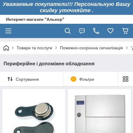
Уважаемые покупатели!!! Персональную Вашу
скидку уточняйте .
Интернет-магазин "Алькор"
Товари та послуги
Пожежно-охоронна сигналізація
"
Периферійне і допоміжне обладнання
Сортування
0
Фільтри