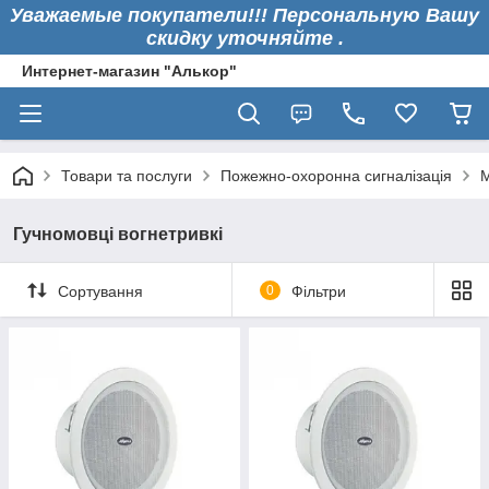
Уважаемые покупатели!!! Персональную Вашу
скидку уточняйте .
Интернет-магазин "Алькор"
Товари та послуги
Пожежно-охоронна сигналізація
M
Гучномовці вогнетривкі
Сортування
0
Фільтри