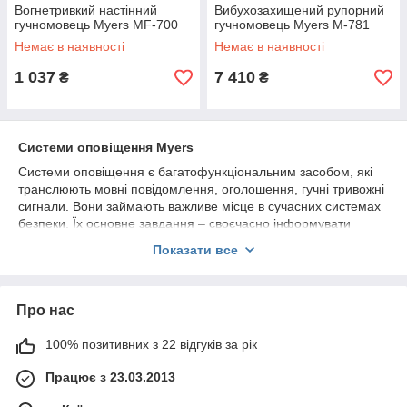
Вогнетривкий настінний
Вибухозахищений рупорний
гучномовець Myers MF-700
гучномовець Myers M-781
Немає в наявності
Немає в наявності
1 037
7 410
₴
₴
Системи оповіщення Myers
Системи оповіщення є багатофункціональним засобом, які
транслюють мовні повідомлення, оголошення, гучні тривожні
сигнали. Вони займають важливе місце в сучасних системах
безпеки. Їх основне завдання – своєчасно інформувати
відвідувачів і співробітників підприємств, супермаркетів,
Показати все
спортивних споруд, вокзалів, аеропортів тощо про виниклу
загрозу надзвичайної ситуації, пожежі, повені, будь-якому
іншому небезпечному подію.
Про нас
До основним функціональним можливостям систем
оповіщення та мовленнєвої зв'язку можна віднести:
100% позитивних з 22 відгуків за рік
оперативне повідомлення про надзвичайну ситуацію
потужним звуковим сигналом;
Працює з 23.03.2013
голосове оповіщення людей про рівень небезпеки;