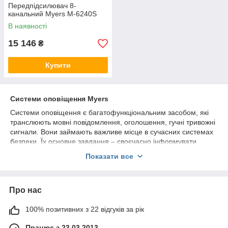
Передпідсилювач 8-
канальний Myers M-6240S
В наявності
15 146
₴
Купити
Системи оповіщення Myers
Системи оповіщення є багатофункціональним засобом, які
транслюють мовні повідомлення, оголошення, гучні тривожні
сигнали. Вони займають важливе місце в сучасних системах
безпеки. Їх основне завдання – своєчасно інформувати
відвідувачів і співробітників підприємств, супермаркетів,
Показати все
спортивних споруд, вокзалів, аеропортів тощо про виниклу
загрозу надзвичайної ситуації, пожежі, повені, будь-якому
іншому небезпечному подію.
Про нас
До основним функціональним можливостям систем
оповіщення та мовленнєвої зв'язку можна віднести:
100% позитивних з 22 відгуків за рік
оперативне повідомлення про надзвичайну ситуацію
потужним звуковим сигналом;
Працює з 23.03.2013