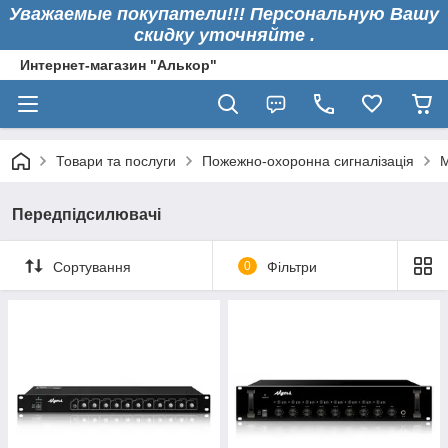
Уважаемые покупатели!!! Персональную Вашу
скидку уточняйте .
Интернет-магазин "Алькор"
Товари та послуги
Пожежно-охоронна сигналізація
M
Передпідсилювачі
Сортування
0
Фільтри