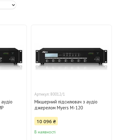
80012/1
 аудіо
Мікшерний підсилювач з аудіо
MP
джерелом Myers M-120
10 096 ₴
В наявності