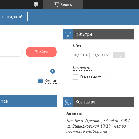
Кошик
 с скидкой
Фільтри
Ціна
Знайти
Наявність
В наявності
2
Кошик
бмен
Контакти
Бул. Леси Украинки, 34, офис 708 /
ул. Вишняковская 19/19 , метро
позняки, Київ, Україна