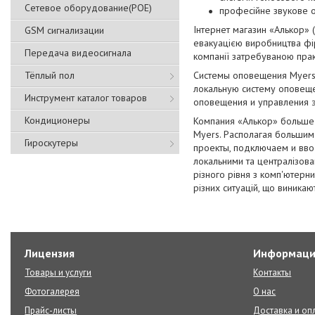
Сетевое оборудование(POE)
професійне звукове 
Інтернет магазин «Алькор» 
GSM сигнализации
евакуацією виробництва фір
Передача видеосигнала
компанії затребуваною прак
Тёплый пол
Системы оповещения Myers 
локальную систему оповеще
Инструмент каталог товаров
оповещения и управления э
Кондиционеры
Компания «Алькор» больше
Myers. Располагая больши
Гироскутеры
проекты, подключаем и вво
локальними та централізова
різного рівня з комп'ютерни
різних ситуацій, що виникаю
Лицензия
Информаци
Товары и услуги
Контакты
Фотогалерея
О нас
Прайс-листы
Доставка и оп