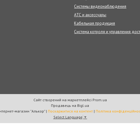
Системы видеонаблюдения
АТС и аксессуары
Кабельная продукция
Система котроля и управления дос
Сайт створений на маркетплейсі
Prom.ua
Продавець на Bigl.ua
Интернет-магазин "Алькор" |
Поскаржитися на контент
|
Політика конфіденційнос
Select Language
▼