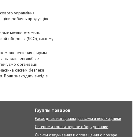
осового управління
ні ціни роблять продукцію
орых можно отметить
кой обороны (ЛСО), систему
истем оповещения фирмы
мы выполняем любые
печуємо організації
частина систем безпеки
я. Вони знаходять вихід з
Группы товаров
Расходные материалы, разъемы и переходники
Сетевое и компьютерное оборудование
Сис-мы озвучивания и оповещения о пожаре