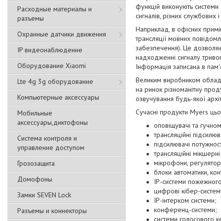
функцій виконують системи 
Расходные материалы и
сигналів, різних службових 
разъемы
Наприклад, в офісних примі
Охранные датчики движения
трансляції мовних повідомл
забезпечення). Це дозволяє
IP видеонаблюдение
надходженні сигналу тривог
Оборудование Xiaomi
Інформація записана в пам'
Великим виробником обладна
Lte 4g 3g оборудование
на ринок різноманітну прод
Компьютерные аксессуары
озвучування будь-якої архіт
Сучасні продукти Myers цьо
Мобильные
аксессуары,диктофоны
оповіщувачі та гучном
трансляційні підсилю
Система контроля и
підсилювачі потужност
управление доступом
трансляційні мікшерні
мікрофони, регулятори
Грозозащита
блоки автоматики, кон
Домофоны
IP-системи пожежног
цифрові кібер-систем
Замки SEVEN Lock
IP-інтерком системи;
конференц-системи;
Разъемы и коннекторы
системи голосового к