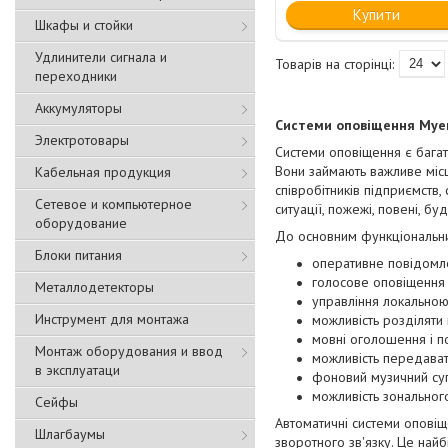
Купити
Шкафы и стойки
Удлинители сигнала и
переходники
Аккумуляторы
Системи оповіщення Mye
Электротовары
Системи оповіщення є багат
Вони займають важливе місц
Кабельная продукция
співробітників підприємств,
Сетевое и компьютерное
ситуації, пожежі, повені, 
оборудование
До основним функціональни
Блоки питания
оперативне повідомл
голосове оповіщення
Металлодетекторы
управління локальною
Инструмент для монтажа
можливість розділяти
мовні оголошення і п
Монтаж оборудования и ввод
можливість передава
в эксплуатаци
фоновий музичний су
можливість зонального
Сейфы
Автоматичні системи опові
Шлагбаумы
зворотного зв'язку. Це най