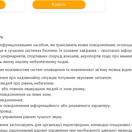
Купити
rs
офункціональним засобом, які транслюють мовні повідомлення, оголошенн
е в сучасних системах безпеки. Їх основне завдання – своєчасно інформ
 супермаркетів, спортивних споруд, вокзалів, аеропортів тощо про виник
будь-якому іншому небезпечному подію.
м можливостям систем оповіщення та мовленнєвої зв'язку можна віднес
ення про надзвичайну ситуацію потужним звуковим сигналом;
 людей про рівень небезпеки;
 або повною евакуацією людей із зони ризику;
 повідомлення на певні зони;
овідомлення;
ти повідомлення інформаційного або рекламного характеру;
провід;
 управління рівнем гучності звуку.
щення застосовують для організації переговорних, командно-пошукових 
більш раціональний варіант управління при необхідності швидкої евакуа