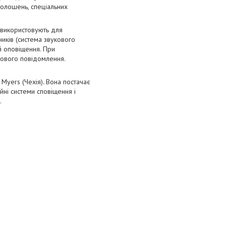
голошень, спеціальних
я використовують для
иків (система звукового
й оповіщення. При
нового повідомлення.
Myers (Чехія)
.
Вона постачає
йні системи сповіщення і
.