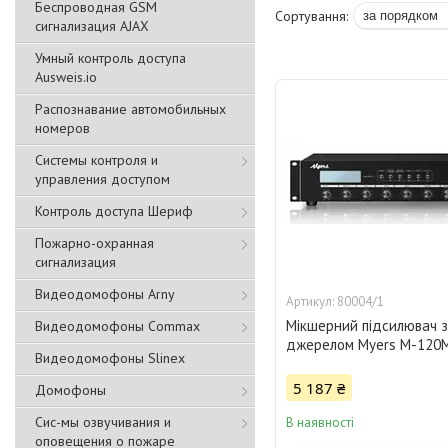
Беспроводная GSM
сигнализация АJAX
Умный контроль доступа
Ausweis.io
Распознавание автомобильных
номеров
Системы контроля и
управления доступом
Контроль доступа Шериф
Пожарно-охранная
сигнализация
Видеодомофоны Arny
80004/1
Мікшерний підсилювач з
Видеодомофоны Commax
джерелом Myers M-120
Видеодомофоны Slinex
5 187 ₴
Домофоны
Сис-мы озвучивания и
В наявності
оповещения о пожаре