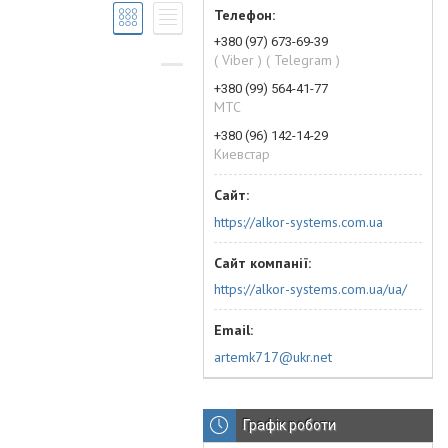
+380 (97) 673-69-39
( Viber ) ( Telegram )
+380 (99) 564-41-77
МТС
+380 (96) 142-14-29
Киевстар
https://alkor-systems.com.ua
https://alkor-systems.com.ua/ua/
artemk717@ukr.net
Графік роботи