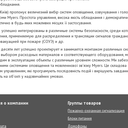
обладнання.
(Київ) пропонує величезний вибір систем оповіщення, озвучування і гол
ми Myers. Простота управління, висока якість обладнання і демократич
тично в будь-яких можливих місцях її застосування.
успешно интегрированы в различные системы безопасности, среди кот
ния, применяемую для распределения и трансляции сигналов гражданс
вакуацией при пожаре (СОУЭ) и др.
 десяти лет успешно проектирует и занимается монтажом различных с
м выбором расходных материалов и соответствующего оборудования, 
дим в эксплуатацию объекты с различным уровнем сложности. Ми забез
ними системами оповіщення та мовленнєвої зв'язку Myers. Це складова 
м управлінням, які програмують послідовність подій і вирішують завданн
ть на об'єкті у надзвичайних умовах.
я о компании
Группы товаров
Пожарно-охранная сигнализация
Блоки питания
лата
Домофоны