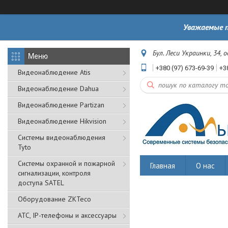
Уважаемые п
Бул. Леси Украинки, 34, 
+380 (97) 673-69-39
+3
Видеонаблюдение Atis
Видеонаблюдение Dahua
Видеонаблюдение Partizan
Видеонаблюдение Hikvision
Системы видеонаблюдения
Tyto
Cистемы охранной и пожарной
Главная
О нас
сигнализации, контроля
доступа SATEL
Оборудование ZKTeco
АТС, IP-телефоны и аксессуары