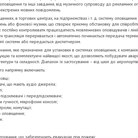
оповіщення та інші завдання, від музичного супроводу до рекламних о
і екстрених мовних повідомлень.
щеннях, в торгових центрах, на підприємствах і т. д. систему оповіщенн
ень або фонової музики, що створює приємну обстановку для співробітн
 постійно контролювати працездатність мовленнєвих оповіщувачів і ліні
и трансляція переривається і автоматично починається передача термі
яті системи або передається диспетчером.
ння, яке призначене для установки в системах оповіщення, є компанія 
укцію та комплектуючі найвищої якості, що дозволяють побудувати аварі
ектури та складності. Діапазон їх застосування – від шкіл до аеропортів
го напрямку включають:
овці;
вачі, що мають аудіо джерела;
і;
 підсилювачі і передпідсилювачі;
 гучності, мікрофонні консолі;
тролю, комутації;
о оповіщення;
и;
ерування, що забезпечують евакуацію при пожежі;