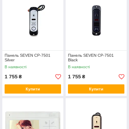
более сложные с качественными цветными экранами,
блоком памяти для хранения архива посетителей и другими
полезными возможностями.
На все модели предоставляется гарантия до 5 лет. При
покупке мы предлагаем широкий выбор вариантов доставки
товара по Киеву и Украине.
Панель SEVEN CP-7501
Панель SEVEN CP-7501
Купуйте домофони у нас – зробіть свій будинок безпечним!
Silver
Black
В наявності
В наявності
1 755
1 755
₴
₴
Купити
Купити