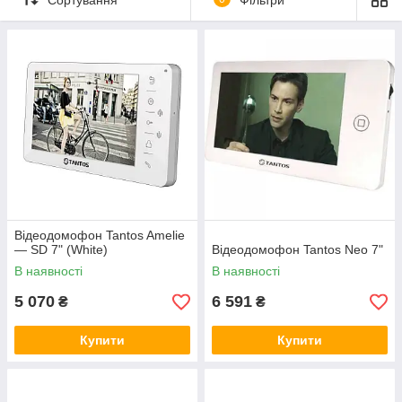
На сьогоднішній день обладнання домофоном вхідних
дверей під'їзду або квартири стало звичайною практикою. На
ринку представлена велика кількість моделей, і часом
покупець не може зорієнтуватися, на який же з них йому
зупинити свій вибір?
Опытные специалисты компании «Алькор» помогут вам
купить домофон в Киеве, оптимально отвечающий всем
вашим требованиям. У нас можно приобрести:
Відеодомофон Tantos Amelie
аудиодомофоны;
— SD 7" (White)
Відеодомофон Tantos Neo 7"
В наявності
В наявності
видеодомофоны;
5 070
6 591
₴
₴
вызывные панели домофона.
Купити
Купити
Вы можете выбрать как простые модели, обеспечивающие
основные функции переговоров и открытия замка, так и