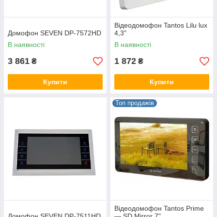
Відеодомофон Tantos Lilu lux
Домофон SEVEN DP-7572HD
4,3"
В наявності
В наявності
3 861
1 872
₴
₴
Купити
Купити
Топ продажів
Відеодомофон Tantos Prime
Домофон SEVEN DP-7511HD
— SD Mirror 7"