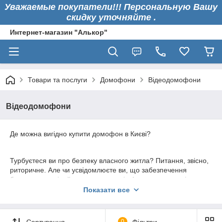
Уважаемые покупатели!!! Персональную Вашу
скидку уточняйте .
Интернет-магазин "Алькор"
Товари та послуги
Домофони
Відеодомофони
Відеодомофони
Де можна вигідно купити домофон в Києві?
Турбуєтеся ви про безпеку власного житла? Питання, звісно,
риторичне. Але чи усвідомлюєте ви, що забезпечення
безпеки – це цілий комплекс заходів. І одним з неодмінних з
них має стати встановлення домофону.
Показати все
Як підібрати потрібний домофон?
Сортування
0
Фільтри