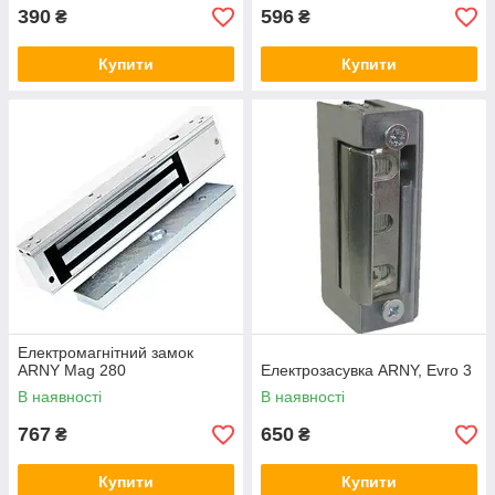
390
596
₴
₴
Купити
Купити
Електромагнітний замок
ARNY Mag 280
Електрозасувка ARNY, Evro 3
В наявності
В наявності
767
650
₴
₴
Купити
Купити