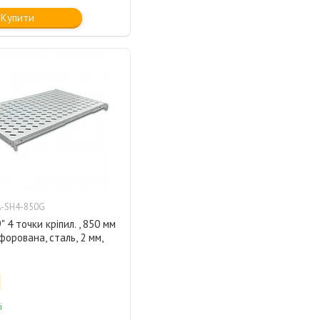
Купити
-SH4-850G
 4 точки кріпил. , 850 мм
рфорована, сталь, 2 мм,
і