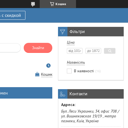
Кошик
 с скидкой
Фільтри
Ціна
Знайти
Наявність
В наявності
16
Кошик
бмен
Контакти
Бул. Леси Украинки, 34, офис 708 /
ул. Вишняковская 19/19 , метро
позняки, Київ, Україна