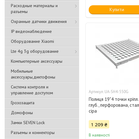
Расходные материалы и
Купити
разъемы
Охранные датчики движения
IP видеонаблюдение
Оборудование Xiaomi
Lte 4g 3g оборудование
Компьютерные аксессуары
Мобильные
аксессуары,диктофоны
Система контроля и
UA-SH4-550G
управление доступом
Полиця 19"4 точки кріпл.
Грозозащита
глуб., перфорована, сталь
сіра
Домофоны
Замки SEVEN Lock
1 209 ₴
Разъемы и коннекторы
В наявності