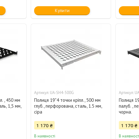
Купити
UA-SH4-500G
UA
л. , 450 мм
Полиця 19"4 точки кріпл., 500 мм
Полиця 19"
ль, 1,5 мм,
глуб., перфорована, сталь, 1.5 мм,
палуб. , п
сіра
чорна.
1 170 ₴
1 170 ₴
В наявності
В наявност