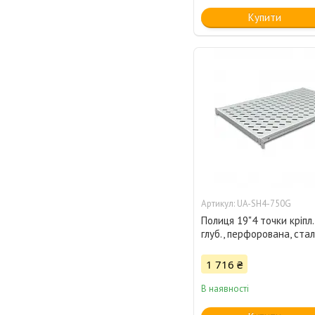
Купити
UA-SH4-750G
Полиця 19"4 точки кріпл.
глуб., перфорована, сталь
1 716 ₴
В наявності