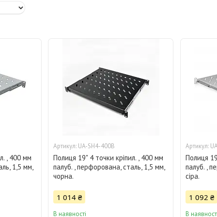
UA-SH4-400B
UA
л. , 400 мм
Полиця 19" 4 точки кріпил. , 400 мм
Полиця 19"
ль, 1,5 мм,
палуб. , перфорована, сталь, 1,5 мм,
палуб. , п
чорна.
сіра.
1 014 ₴
1 092 ₴
В наявності
В наявност