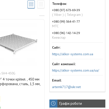
+380 (97) 673-69-39
( Viber ) ( Telegram )
+380 (99) 564-41-77
МТС
+380 (96) 142-14-29
Киевстар
https://alkor-systems.com.ua
https://alkor-systems.com.ua/ua/
-SH4-450G
 4 точки кріпил. , 450 мм
ерфорована, сталь, 1,5 мм,
artemk717@ukr.net
Графік роботи
і