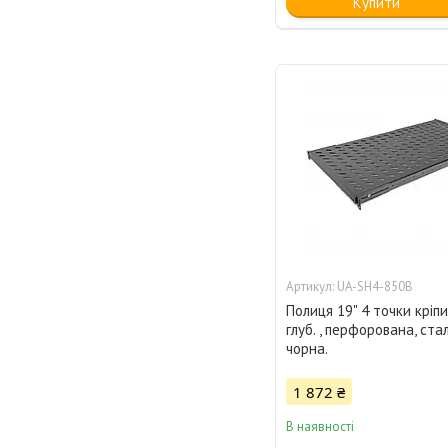
Купити
UA-SH4-850B
Полиця 19" 4 точки кріпи
глуб. , перфорована, стал
чорна.
1 872 ₴
В наявності