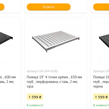
Купити
UA-SH4-650G
UA
л. , 600 мм
Полиця 19" 4 точки кріпил. , 650 мм
Полиця 19"
ль, 2 мм,
глуб. , перфорована, сталь, 2 мм,
глуб. , пе
сіра.
чорна.
1 599 ₴
1 599 ₴
В наявності
В наявност