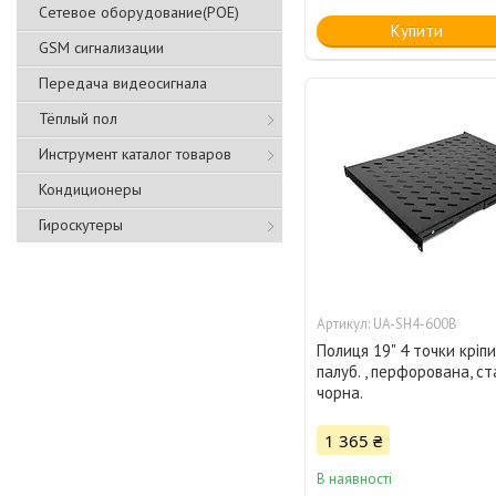
Сетевое оборудование(POE)
Купити
GSM сигнализации
Передача видеосигнала
Тёплый пол
Инструмент каталог товаров
Кондиционеры
Гироскутеры
UA-SH4-600B
Полиця 19" 4 точки кріпи
палуб. , перфорована, ста
чорна.
1 365 ₴
В наявності