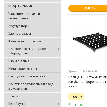
Шкафы и стойки
Купити
Удлинители сигнала и
переходники
Аккумуляторы
Электротовары
Кабельная продукция
Сетевое и компьютерное
оборудование
Блоки питания
Металлодетекторы
UA-SH4-450B
Инструмент для монтажа
Полиця 19" 4 точки кріпи
палуб. , перфорована, ста
Монтаж оборудования и ввод
чорна.
в эксплуатаци
Сейфы
1 092 ₴
Шлагбаумы
В наявності