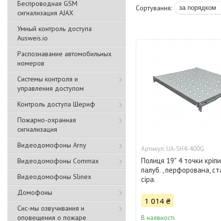
Беспроводная GSM
сигнализация АJAX
Умный контроль доступа
Ausweis.io
Распознавание автомобильных
номеров
Системы контроля и
управления доступом
Контроль доступа Шериф
Пожарно-охранная
сигнализация
Видеодомофоны Arny
UA-SH4-400G
Полиця 19" 4 точки кріпи
Видеодомофоны Commax
палуб. , перфорована, ста
Видеодомофоны Slinex
сіра.
Домофоны
1 014 ₴
Сис-мы озвучивания и
оповещения о пожаре
В наявності