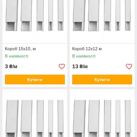
Короб 15х10, м
Короб 12х12 м
В наявності
В наявності
3
13
₴/м
₴/м
Купити
Купити