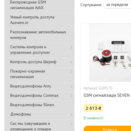
Беспроводная GSM
сигнализация АJAX
Умный контроль доступа
Ausweis.io
Распознавание автомобильных
номеров
Системы контроля и
управления доступом
Контроль доступа Шериф
Пожарно-охранная
сигнализация
Видеодомофоны Arny
GSM170
GSM сигналізація SEVEN
Видеодомофоны Commax
Видеодомофоны Slinex
2 613 ₴
Домофоны
В наявності
Сис-мы озвучивания и
оповещения о пожаре
Купити