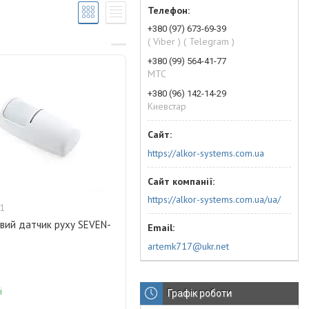
+380 (97) 673-69-39
( Viber ) ( Telegram )
+380 (99) 564-41-77
МТС
+380 (96) 142-14-29
Киевстар
https://alkor-systems.com.ua
https://alkor-systems.com.ua/ua/
1
вий датчик руху SEVEN-
artemk717@ukr.net
і
Графік роботи