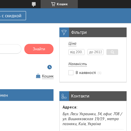
Кошик
 с скидкой
Фільтри
Ціна
Знайти
Наявність
В наявності
6
Кошик
бмен
Контакти
Бул. Леси Украинки, 34, офис 708 /
ул. Вишняковская 19/19 , метро
позняки, Київ, Україна