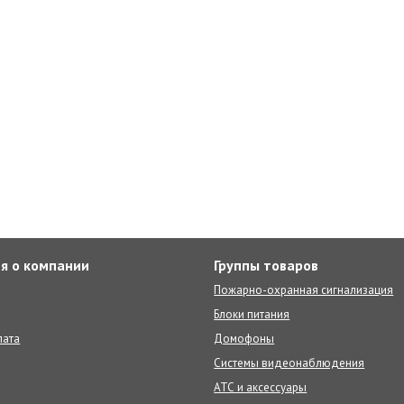
я о компании
Группы товаров
Пожарно-охранная сигнализация
Блоки питания
лата
Домофоны
Системы видеонаблюдения
АТС и аксессуары