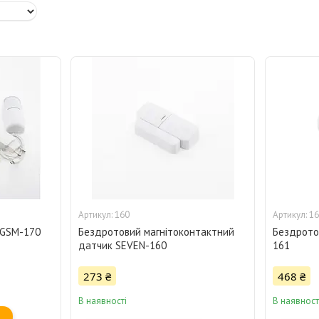
160
16
 GSM-170
Бездротовий магнітоконтактний
Бездрото
датчик SEVEN-160
161
273 ₴
468 ₴
В наявності
В наявност