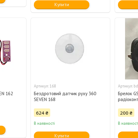
Купити
168
bd
EN 162
Бездротовий датчик руху 360
Брелок GS
SEVEN 168
радіокон
624 ₴
200 ₴
В наявності
В наявност
Купити