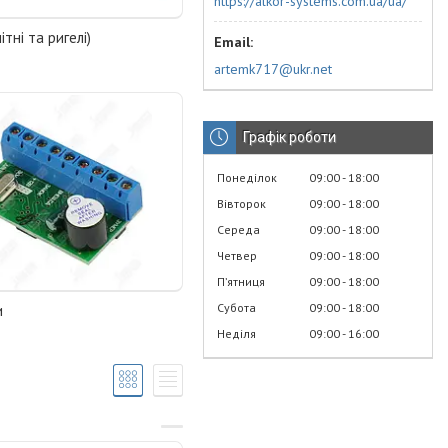
https://alkor-systems.com.ua/ua/
ітні та ригелі)
artemk717@ukr.net
Графік роботи
Понеділок
09:00
18:00
Вівторок
09:00
18:00
Середа
09:00
18:00
Четвер
09:00
18:00
Пʼятниця
09:00
18:00
Субота
09:00
18:00
и
Неділя
09:00
16:00