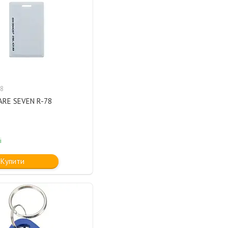
8
ARE SEVEN R-78
і
Купити