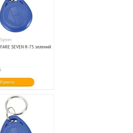
5green
IFARE SEVEN R-75 зелений
і
Купити