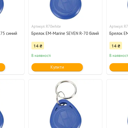
R70white
R7
-75 синий
Брелок EM-Marine SEVEN R-70 білий
Брелок EM
14 ₴
14 ₴
В наявності
В наявност
Купити