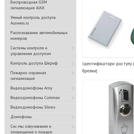
Беспроводная GSM
сигнализация АJAX
Умный контроль доступа
Ausweis.io
Распознавание автомобильных
номеров
Системы контроля и
управления доступом
Контроль доступа Шериф
Ідентифікатори доступу (
брелки)
Пожарно-охранная
сигнализация
Видеодомофоны Arny
Видеодомофоны Commax
Видеодомофоны Slinex
Домофоны
Сис-мы озвучивания и
оповещения о пожаре