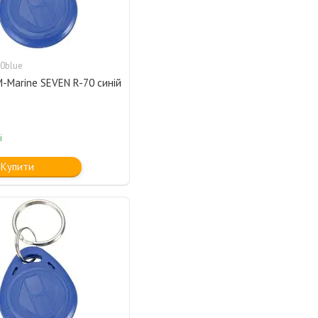
0blue
-Marine SEVEN R-70 синій
і
Купити