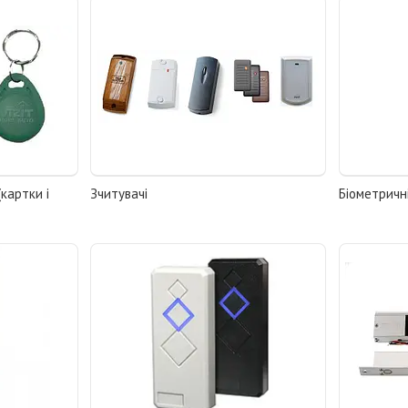
картки і
Зчитувачі
Біометричн