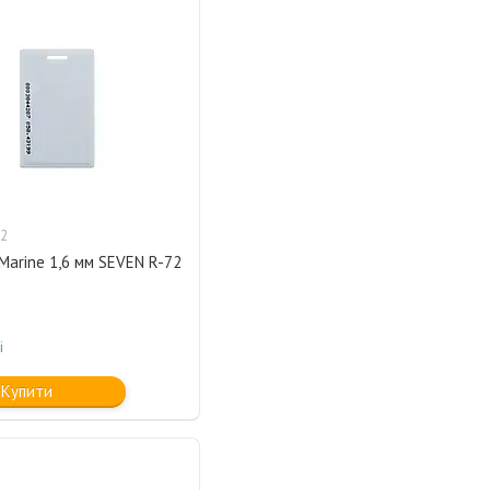
2
arine 1,6 мм SEVEN R-72
і
Купити