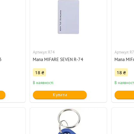
R74
R7
3
Мапа MIFARE SEVEN R-74
Мапа MIF
18 ₴
18 ₴
В наявності
В наявност
Купити