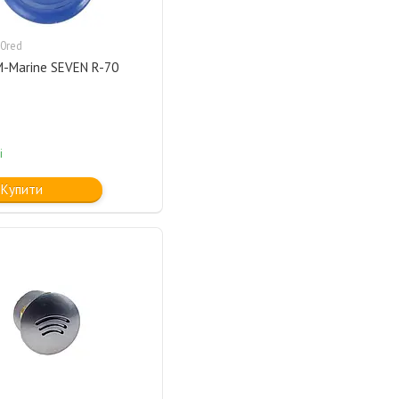
0red
M-Marine SEVEN R-70
і
Купити