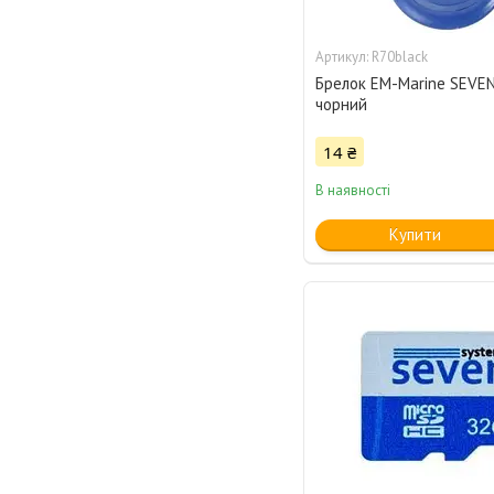
R70black
Брелок EM-Marine SEVEN
чорний
14 ₴
В наявності
Купити