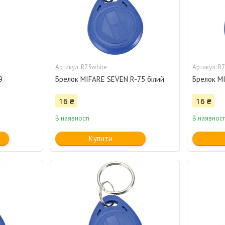
R75white
R7
9
Брелок MIFARE SEVEN R-75 білий
Брелок M
16 ₴
16 ₴
В наявності
В наявност
Купити