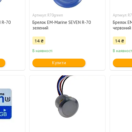
R70green
R7
 R-70
Брелок EM-Marine SEVEN R-70
Брелок E
зелений
червоний
14 ₴
14 ₴
В наявності
В наявност
Купити