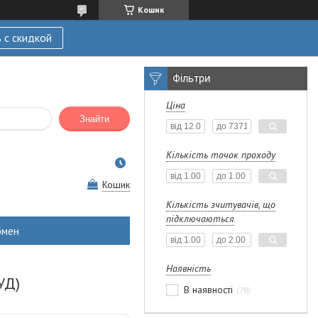
Кошик
 с скидкой
Фільтри
Ціна
Знайти
Кількість точок проходу
Кошик
Кількість зчитувачів, що
підключаються
бмен
Наявність
УД)
В наявності
78