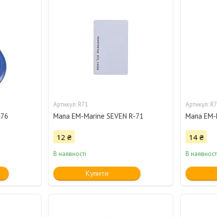
R71
R7
-76
Мапа EM-Marine SEVEN R-71
Мапа EM-M
12 ₴
14 ₴
В наявності
В наявност
Купити