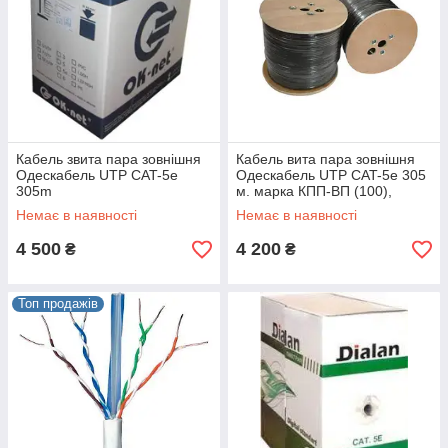
Кабель звита пара зовнішня
Кабель вита пара зовнішня
Одескабель UTP CAT-5e
Одескабель UTP CAT-5e 305
305m
м. марка КПП-ВП (100),
100МГц 4пари ПЕ
Немає в наявності
Немає в наявності
4 500
4 200
₴
₴
Топ продажів