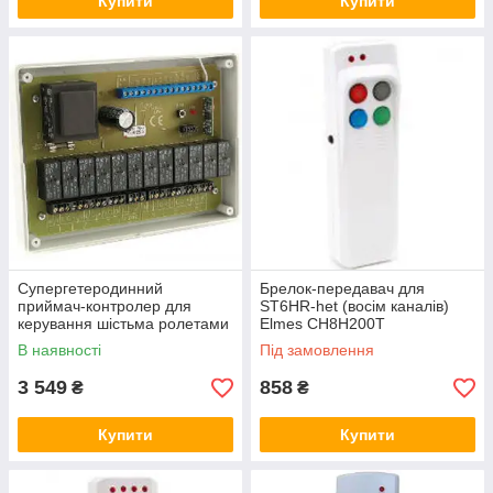
Купити
Купити
Супергетеродинний
Брелок-передавач для
приймач-контролер для
ST6HR-het (восім каналів)
керування шістьма ролетами
Elmes CH8H200T
(комірами, ролетами Elmes
В наявності
Під замовлення
ST6HR-het
3 549
858
₴
₴
Купити
Купити