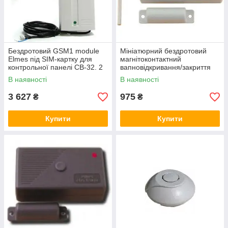
Бездротовий GSM1 module
Мініатюрний бездротовий
Elmes під SIM-картку для
магнітоконтактний
контрольної панелі CB-32. 2
вапновідкривання/закриття
номери телефона
Elmes CTX3H
В наявності
В наявності
3 627
975
₴
₴
Купити
Купити