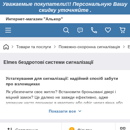
Уважаемые покупатели!!! Персональную Вашу
скидку уточняйте .
Интернет-магазин "Алькор"
Товари та послуги
Пожежно-охоронна сигналізація
E
Elmes бездротові системи сигналізації
Устаткування для сигналізації: надійний спосіб забути
про взломщиках
Як убезпечити своє житло? Встановити броньовані двері і
міцний замок? Це далеко не завжди ефективно, адже
зломщик часто проникає в квартиру або офіс через вікна або
дах. Набагато раціональніше купити охоронну сигналізацію і
Показати все
бути спокійним на рахунок збереження свого майна.
Як підібрати охоронну сигналізацію?
У нашому Інтернет-магазині «Алькор» досвідчені фахівці
Сортування
0
Фільтри