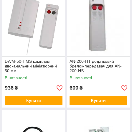
DWМ-50-HMS комплект
AN-200-HT додатковий
двоканальний мініатюрний
брелок-передавач для AN-
50 мм.
200-HS
В наявності
В наявності
936
600
₴
₴
Купити
Купити