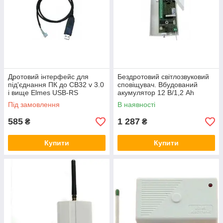
Дротовий інтерфейс для
Бездротовий світлозвуковий
під'єднання ПК до CB32 v 3.0
сповіщувач. Вбудований
і вище Elmes USB-RS
акумулятор 12 В/1,2 Ah
Elmes WSM
Під замовлення
В наявності
585
1 287
₴
₴
Купити
Купити