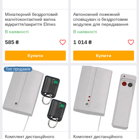
Мініатюрний бездротовий
Автономний пожежний
магнітоконтактний вапна
сповіщувач із бездротовим
відкриття/закриття Elmes
модулем для передавання
CTX3Hb
вапна, 50 м, 433.92 МГц
В наявності
В наявності
Elmes GNS
585
1 014
₴
₴
Купити
Купити
Топ продажів
Комплект дистанційного
Комплект дистанційного