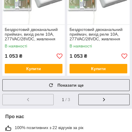
Бездротовий двоканальний
Бездротовий двоканальний
приймач, вихід реле 10A,
приймач, вихід реле 10A,
277VAC/28VDC, живлення
277VAC/28VDC, живлення
12V DC Elmes DWP12R
24V AC/DC Elmes DWP24R
В наявності
В наявності
1 053
1 053
₴
₴
Купити
Купити
Показати ще
1
/ 3
Про нас
100% позитивних з 22 відгуків за рік