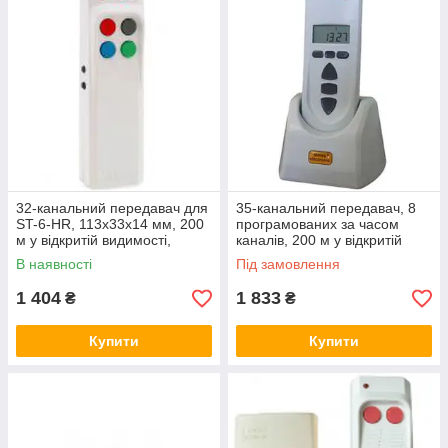
32-канальний передавач для
35-канальний передавач, 8
ST-6-HR, 113х33х14 мм, 200
програмованих за часом
м у відкритій видимості,
каналів, 200 м у відкритій
433.92 МГц Elmes CH32HT
видимості, 433.92 МГ Elmes
В наявності
Під замовлення
STX
1 404
1 833
₴
₴
Купити
Купити