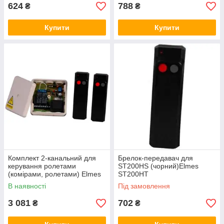
624
788
₴
₴
Купити
Купити
Комплект 2-канальний для
Брелок-передавач для
керування ролетами
ST200HS (чорний)Elmes
(комірами, ролетами) Elmes
ST200HT
ST200HS
В наявності
Під замовлення
3 081
702
₴
₴