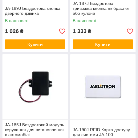
JA-187J Бездротова
JA-189J Бездротова кнопка
тривожна кнопка як браслет
дверного дзвінка
або кулона
В наявності
В наявності
1 026
1 333
₴
₴
Купити
Купити
JA-185J Бездротовий модуль
керування для встановлення
JA-190J RFID Карта доступу
в автомобілі
для системи JA-100