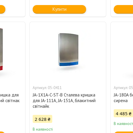
Купити
05-0411
05
ришка для
JA-1X1A-C-ST-B Сталева кришка
JA-180A 
ий світнак
для JA-111A, JA-151A, блакитний
сирена
світнайк
4 485 ₴
2 628 ₴
В наявност
В наявності