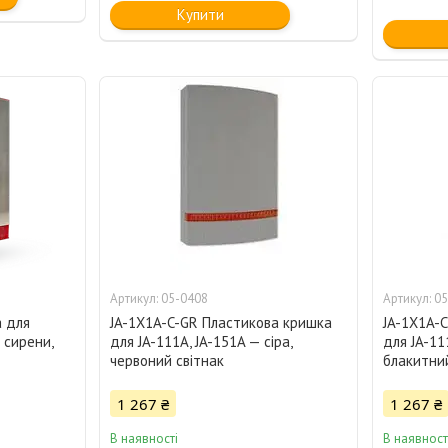
Купити
05-0408
05
а для
JA-1X1A-C-GR Пластикова кришка
JA-1X1A-
 сирени,
для JA-111A, JA-151A — сіра,
для JA-111
червоний світнак
блакитний
1 267 ₴
1 267 ₴
В наявності
В наявност