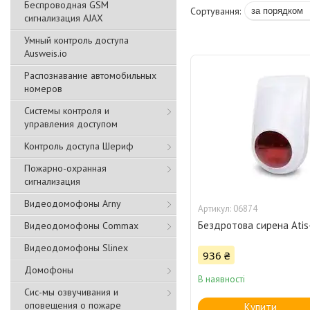
Беспроводная GSM
сигнализация АJAX
Умный контроль доступа
Ausweis.io
Распознавание автомобильных
номеров
Системы контроля и
управления доступом
Контроль доступа Шериф
Пожарно-охранная
сигнализация
Видеодомофоны Arny
06874
Бездротова сирена Ati
Видеодомофоны Commax
Видеодомофоны Slinex
936 ₴
Домофоны
В наявності
Сис-мы озвучивания и
оповещения о пожаре
Купити