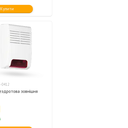
Купити
-0412
бездротова зовнішня
і