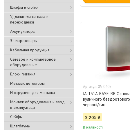
Шкафы и стойки
Удлинители сигнала и
переходники
Аккумуляторы
Электротовары
Кабельная продукция
Сетевое и компьютерное
оборудование
Блоки питания
Металлодетекторы
05-0405
Инструмент для монтажа
JA-151A-BASE-RB Основ
вуличного бездротового
Монтаж оборудования и ввод
червоні/син
в эксплуатаци
Сейфы
3 205 ₴
Шлагбаумы
В наявності