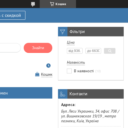
Кошик
 с скидкой
Фільтри
Ціна
Знайти
Наявність
В наявності
10
Кошик
бмен
Контакти
Бул. Леси Украинки, 34, офис 708 /
ул. Вишняковская 19/19 , метро
позняки, Київ, Україна