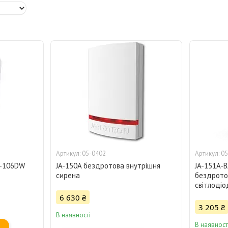
05-0402
05
s-106DW
JA-150A бездротова внутрішня
JA-151A-B
сирена
бездротов
світлодіо
6 630 ₴
3 205 ₴
В наявності
В наявност