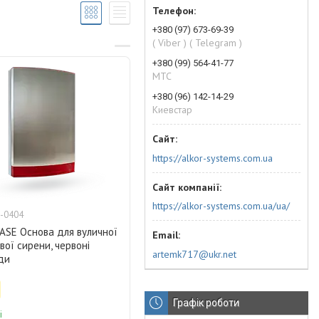
+380 (97) 673-69-39
( Viber ) ( Telegram )
+380 (99) 564-41-77
МТС
+380 (96) 142-14-29
Киевстар
https://alkor-systems.com.ua
https://alkor-systems.com.ua/ua/
-0404
ASE Основа для вуличної
ої сирени, червоні
artemk717@ukr.net
ди
Графік роботи
і