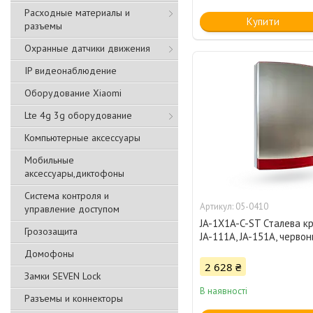
Расходные материалы и
Купити
разъемы
Охранные датчики движения
IP видеонаблюдение
Оборудование Xiaomi
Lte 4g 3g оборудование
Компьютерные аксессуары
Мобильные
аксессуары,диктофоны
Система контроля и
05-0410
управление доступом
JA-1X1A-C-ST Сталева к
Грозозащита
JA-111A, JA-151A, червон
Домофоны
2 628 ₴
Замки SEVEN Lock
В наявності
Разъемы и коннекторы