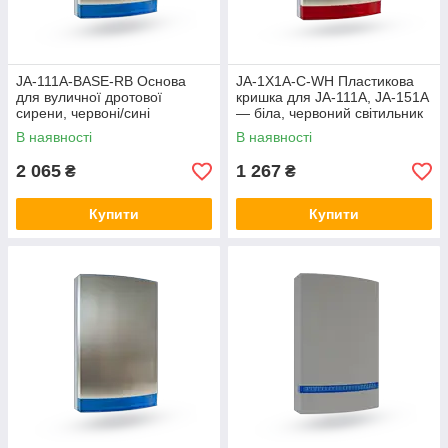
JA-111A-BASE-RB Основа
JA-1X1A-C-WH Пластикова
для вуличної дротової
кришка для JA-111A, JA-151A
сирени, червоні/сині
— біла, червоний світильник
світлодіоди
В наявності
В наявності
2 065
1 267
₴
₴
Купити
Купити