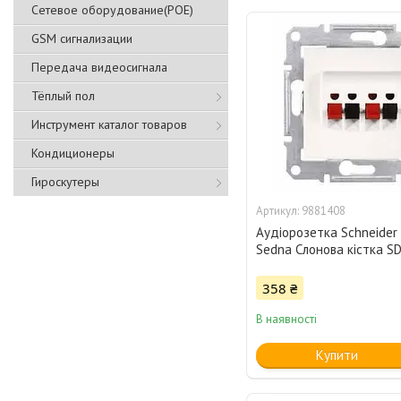
Сетевое оборудование(POE)
GSM сигнализации
Передача видеосигнала
Тёплый пол
Инструмент каталог товаров
Кондиционеры
Гироскутеры
9881408
Аудіорозетка Schneider 
Sedna Слонова кістка S
358 ₴
В наявності
Купити