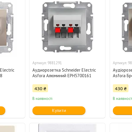
9881291
98
Electric
Аудиорозетка Schneider Electric
Аудіорозе
68
Asfora Алюминий EPH5700161
Asfora Б
430 ₴
430 ₴
В наявності
В наявност
Купити