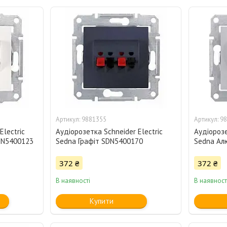
9881355
98
Electric
Аудіорозетка Schneider Electric
Аудіорозе
DN5400123
Sedna Графіт SDN5400170
Sedna Ал
372 ₴
372 ₴
В наявності
В наявност
Купити