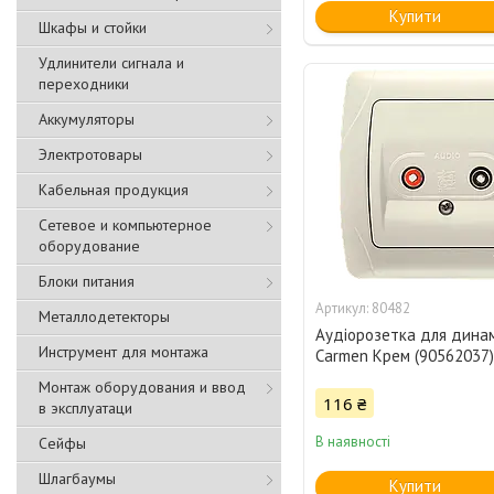
Купити
Шкафы и стойки
Удлинители сигнала и
переходники
Аккумуляторы
Электротовары
Кабельная продукция
Сетевое и компьютерное
оборудование
Блоки питания
80482
Металлодетекторы
Аудіорозетка для динам
Инструмент для монтажа
Carmen Крем (90562037
Монтаж оборудования и ввод
116 ₴
в эксплуатаци
В наявності
Сейфы
Шлагбаумы
Купити