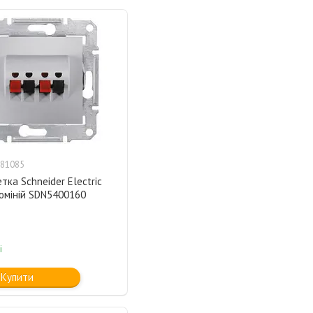
81085
тка Schneider Electric
юміній SDN5400160
і
Купити