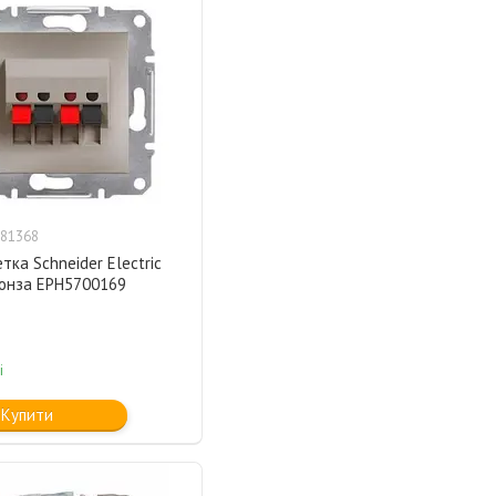
81368
тка Schneider Electric
ронза EPH5700169
і
Купити