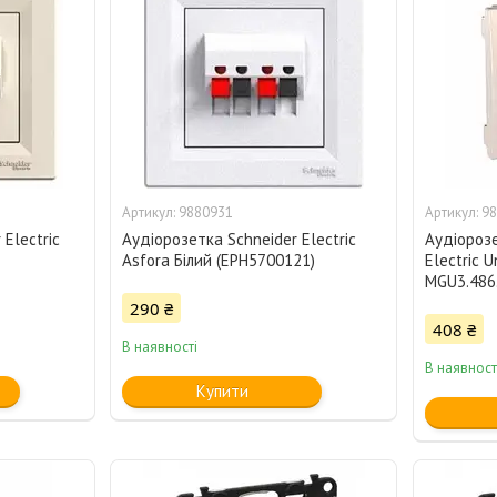
9880931
98
Electric
Аудіорозетка Schneider Electric
Аудіорозе
Asfora Білий (EPH5700121)
Electric 
MGU3.486
290 ₴
408 ₴
В наявності
В наявност
Купити