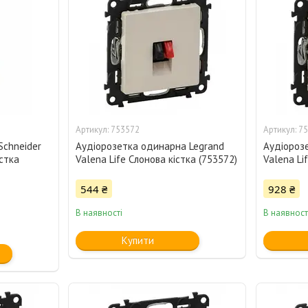
753572
75
Schneider
Аудіорозетка одинарна Legrand
Аудіорозе
істка
Valena Life Слонова кістка (753572)
Valena Li
544 ₴
928 ₴
В наявності
В наявност
Купити