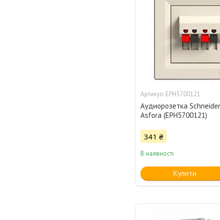
EPH5700121
Аудиорозетка Schneider 
Asfora (EPH5700121)
341 ₴
В наявності
Купити