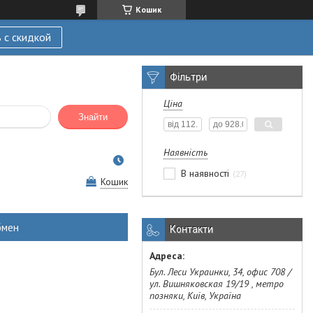
Кошик
 с скидкой
Фільтри
Ціна
Знайти
Наявність
В наявності
27
Кошик
бмен
Контакти
Бул. Леси Украинки, 34, офис 708 /
ул. Вишняковская 19/19 , метро
позняки, Київ, Україна