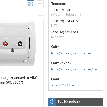
+380 (97) 673-69-39
( Viber ) ( Telegram )
+380 (99) 564-41-77
МТС
+380 (96) 142-14-29
Киевстар
https://alkor-systems.com.ua
https://alkor-systems.com.ua/ua/
470
тка для динаміків VIKO
лий (90561037)
artemk717@ukr.net
і
Графік роботи