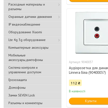
Расходные материалы и
разъемы
Охранные датчики движения
IP видеонаблюдение
Оборудование Xiaomi
Lte 4g 3g оборудование
Компьютерные аксессуары
Мобильные
аксессуары,диктофоны
9040037
Система контроля и
Аудіорозетка для динам
управление доступом
Linnera Біла (90400037)
Грозозащита
112 ₴
Домофоны
В наявності
Замки SEVEN Lock
Купити
Разъемы и коннекторы