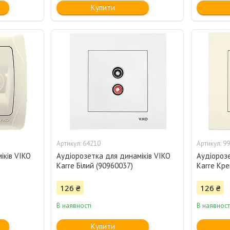
Купити
64210
99
іків VIKO
Аудіорозетка для динаміків VIKO
Аудіорозе
)
Karre Білий (90960037)
Karre Кре
126 ₴
126 ₴
В наявності
В наявност
Купити