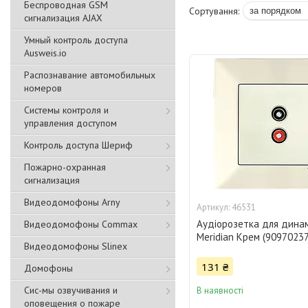
Беспроводная GSM
сигнализация АJAX
Умный контроль доступа
Ausweis.io
Распознавание автомобильных
номеров
Системы контроля и
управления доступом
Контроль доступа Шериф
Пожарно-охранная
сигнализация
Видеодомофоны Arny
46531
Аудіорозетка для динам
Видеодомофоны Commax
Meridian Крем (90970237
Видеодомофоны Slinex
131 ₴
Домофоны
Сис-мы озвучивания и
В наявності
оповещения о пожаре