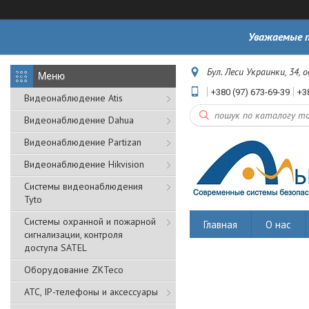
Уважаемые п
Бул. Леси Украинки, 34, 
+380 (97) 673-69-39
+3
Видеонаблюдение Atis
Видеонаблюдение Dahua
Видеонаблюдение Partizan
Видеонаблюдение Hikvision
Системы видеонаблюдения
Tyto
Cистемы охранной и пожарной
Главная
О нас
сигнализации, контроля
доступа SATEL
Оборудование ZKTeco
АТС, IP-телефоны и аксессуары