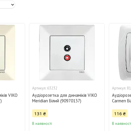
63232
81
іків VIKO
Аудіорозетка для динаміків VIKO
Аудіорозе
)
Meridian Білий (90970137)
Carmen Бі
131 ₴
116 ₴
В наявності
В наявност