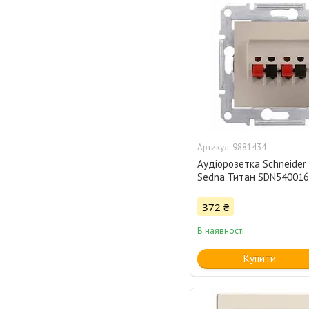
9881434
Аудіорозетка Schneider 
Sedna Титан SDN54001
372 ₴
В наявності
Купити