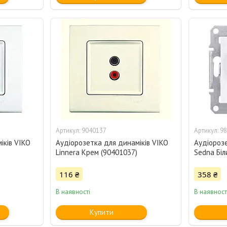
9040137
98
іків VIKO
Аудіорозетка для динаміків VIKO
Аудіорозе
Linnera Крем (90401037)
Sedna Бі
116 ₴
358 ₴
В наявності
В наявност
Купити