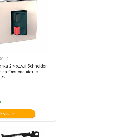
81535
тка 2 модулі Schneider
Unica Слонова кістка
.25
і
Купити