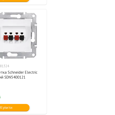
81324
тка Schneider Electric
лий SDN5400121
і
Купити