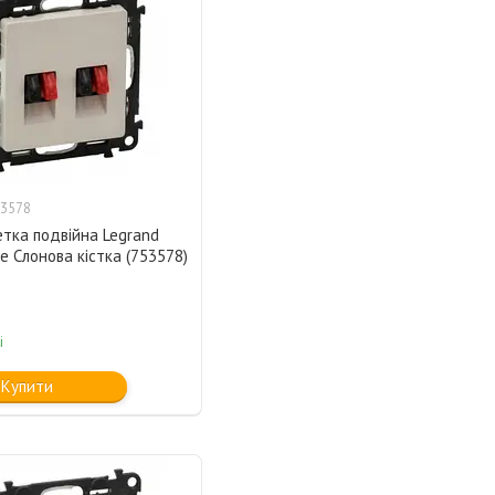
3578
тка подвійна Legrand
fe Слонова кістка (753578)
і
Купити