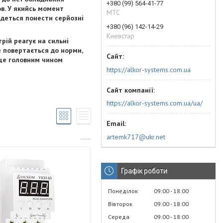
+380 (99) 564-41-77
ов. У якийсь момент
МТС
едеться понести серйозні
+380 (96) 142-14-29
Киевстар
рій реагує на сильні
е повертається до норми,
 це головним чином
https://alkor-systems.com.ua
https://alkor-systems.com.ua/ua/
artemk717@ukr.net
Графік роботи
Понеділок
09:00
18:00
Вівторок
09:00
18:00
Середа
09:00
18:00