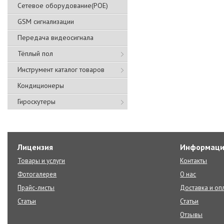
Сетевое оборудование(POE)
GSM сигнализации
Передача видеосигнала
Тёплый пол
Инструмент каталог товаров
Кондиционеры
Гироскутеры
Лицензия
Информаци
Товары и услуги
Контакты
Фотогалерея
О нас
Прайс-листы
Доставка и оп
Статьи
Статьи
Отзывы