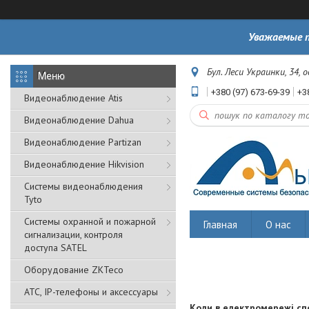
Уважаемые п
Бул. Леси Украинки, 34, 
+380 (97) 673-69-39
+3
Видеонаблюдение Atis
Видеонаблюдение Dahua
Видеонаблюдение Partizan
Видеонаблюдение Hikvision
Системы видеонаблюдения
Tyto
Cистемы охранной и пожарной
Главная
О нас
сигнализации, контроля
доступа SATEL
Оборудование ZKTeco
АТС, IP-телефоны и аксессуары
Коли в електромережі сп