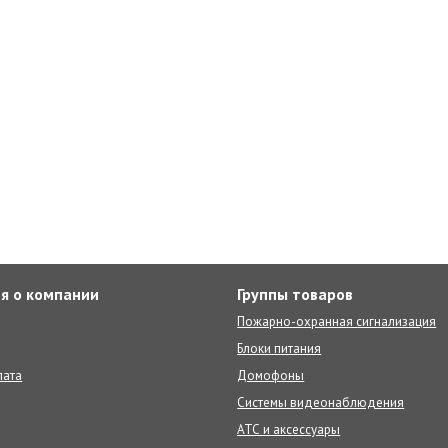
я о компании
Группы товаров
Пожарно-охранная сигнализация
Блоки питания
лата
Домофоны
Системы видеонаблюдения
АТС и аксессуары