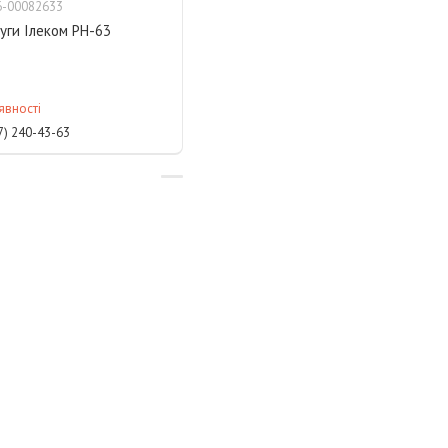
6-00082633
уги Ілеком РН-63
явності
7) 240-43-63