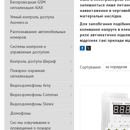
Беспроводная GSM
залишається лише питання
сигнализация АJAX
навантаження в черговий 
матеріальні наслідки.
Умный контроль доступа
Ausweis.io
Для запобігання подібних
коливання напруги в елек
Распознавание автомобильных
реле автоматично підклю
номеров
відрізняє такі прилади ві
Системы контроля и
управления доступом
Контроль доступа Шериф
Пожарно-охранная
сигнализация
Видеодомофоны Arny
Видеодомофоны Commax
Видеодомофоны Slinex
Домофоны
Сис-мы озвучивания и
оповещения о пожаре