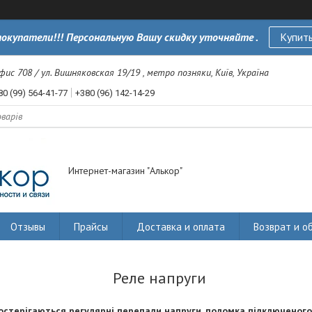
окупатели!!! Персональную Вашу скидку уточняйте .
Купить
офис 708 / ул. Вишняковская 19/19 , метро позняки, Київ, Україна
80 (99) 564-41-77
+380 (96) 142-14-29
Интернет-магазин "Алькор"
Отзывы
Прайсы
Доставка и оплата
Возврат и о
Реле напруги
остерігаються регулярні перепади напруги, поломка підключеного