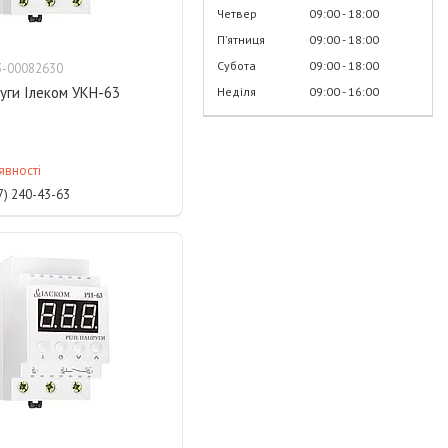
Четвер
09:00
18:00
Пʼятниця
09:00
18:00
Субота
09:00
18:00
3-00082630
уги Ілеком УКН-63
Неділя
09:00
16:00
явності
7) 240-43-63