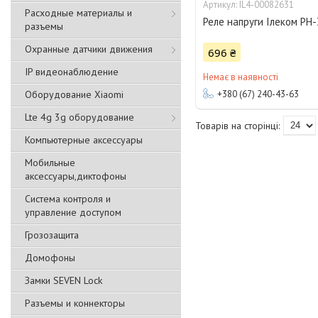
IL4-00082631
Расходные материалы и
Реле напруги Ілеком РН
разъемы
Охранные датчики движения
696 ₴
IP видеонаблюдение
Немає в наявності
Оборудование Xiaomi
+380 (67) 240-43-63
Lte 4g 3g оборудование
Компьютерные аксессуары
Мобильные
аксессуары,диктофоны
Система контроля и
управление доступом
Грозозащита
Домофоны
Замки SEVEN Lock
Разъемы и коннекторы