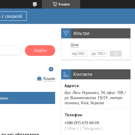
Кошик
 с скидкой
Фільтри
Ціна
Знайти
Контакти
Кошик
Бул. Леси Украинки, 34, офис 708 /
ул. Вишняковская 19/19 , метро
бмен
позняки, Київ, Україна
+380 (97) 673-69-39
( Viber ) ( Telegram )
 до неї обладнання