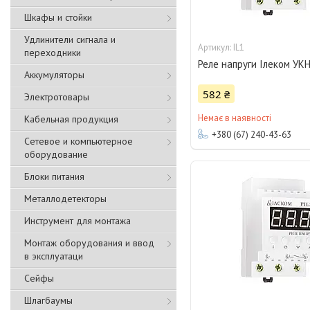
Шкафы и стойки
Удлинители сигнала и
IL1
переходники
Реле напруги Ілеком УК
Аккумуляторы
582 ₴
Электротовары
Немає в наявності
Кабельная продукция
+380 (67) 240-43-63
Сетевое и компьютерное
оборудование
Блоки питания
Металлодетекторы
Инструмент для монтажа
Монтаж оборудования и ввод
в эксплуатаци
Сейфы
Шлагбаумы