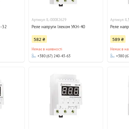
IL-00082629
IL
Н-32
Реле напруги Ілеком УКН-40
Реле напр
582 ₴
589 ₴
Немає в наявності
Немає в на
+380 (67) 240-43-63
+380 (6