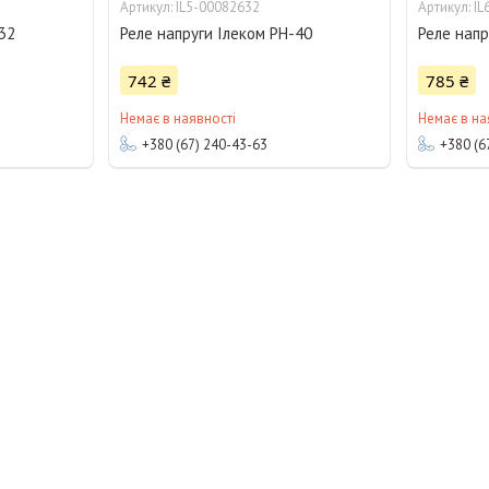
IL5-00082632
IL
-32
Реле напруги Ілеком РН-40
Реле напр
742 ₴
785 ₴
Немає в наявності
Немає в на
+380 (67) 240-43-63
+380 (6