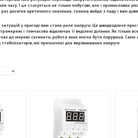
м часу. І це стосується не тільки побутові, але і промислових ум
раз досягне критичного значення, техніка вийде з ладу і вам дов
 ситуацій у пригоді вам стане реле напруги. Це швидкодіюче прист
тромережі і тимчасово відключає її виділені ділянки. Як тільки вс
чає до мережі сегменти, робота яких могла бути порушена. Саме
д стабілізаторів, які призначені для вирівнювання напруги.